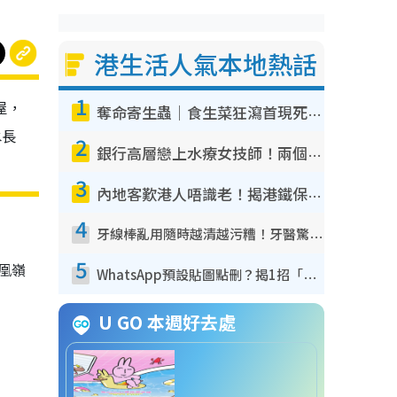
港生活人氣本地熱話
1
屋，
奪命寄生蟲｜食生菜狂瀉首現死者！疫潮惡化錄1.8萬宗病例 揭洗菜3大謬誤
水長
2
銀行高層戀上水療女技師！兩個月借128萬驚覺「沉船」沉落火海 揭背後疑似邪教操控賣淫
3
內地客歎港人唔識老！揭港鐵保鮮級冷氣 港人求放過：咪投訴
4
牙線棒亂用隨時越清越污糟！牙醫驚揭盲目過戶細菌恐致蛀牙：呢種先係日常真保養
5
凰嶺
WhatsApp預設貼圖點刪？揭1招「反向操作」還原簡潔介面 附3步實測教學
U GO 本週好去處