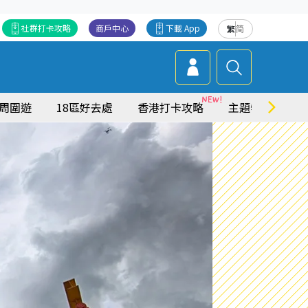
社群打卡攻略
商戶中心
下載 App
繁
简
周圍遊
18區好去處
香港打卡攻略
主題特集