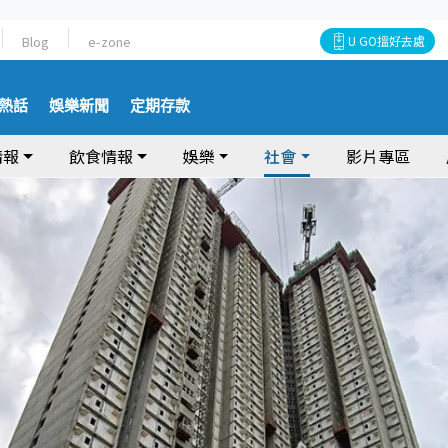
Blog
e-zone
U GO搵好去處
熱話
娛樂新聞
定期存款
情報
飲食情報
娛樂
社會
影片專區