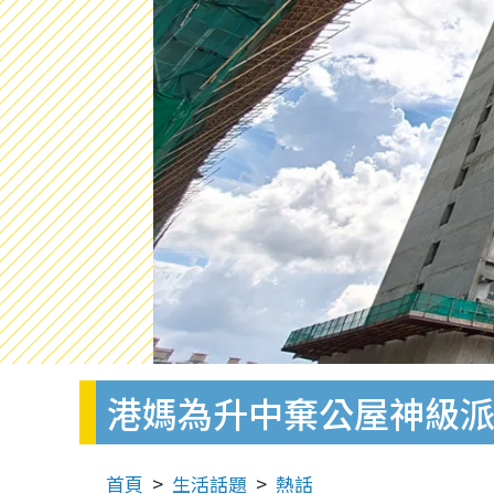
港媽為升中棄公屋神級派
首頁
生活話題
熱話