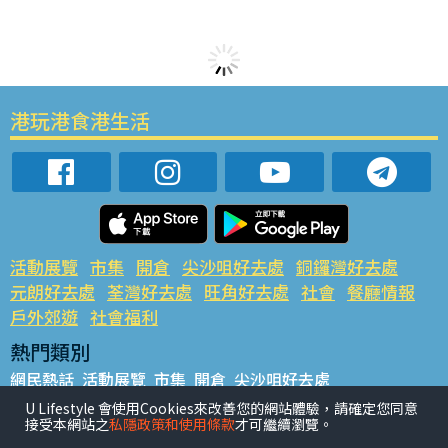
港玩港食港生活
活動展覽
市集
開倉
尖沙咀好去處
銅鑼灣好去處
元朗好去處
荃灣好去處
旺角好去處
社會
餐廳情報
戶外郊遊
社會福利
熱門類別
網民熱話
活動展覽
市集
開倉
尖沙咀好去處
銅鑼灣好去處
元朗好去處
荃灣好去處
旺角好去處
社會
U Lifestyle 會使用Cookies來改善您的網站體驗，請確定您同意
接受本網站之
私隱政策和使用條款
才可繼續瀏覽。
餐廳情報
戶外郊遊