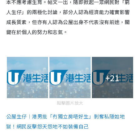
本不應考慮生育。帖文一出，隨即掀起一眾網民對「窮
人生仔」的兩極化討論，部分人認為經濟能力確實影響
成長質素，但亦有人認為公屋出身不代表沒有前途，關
鍵在於個人的努力和志氣。
+21
點擊圖片放大
公屋生仔︱港男批「冇獨立房唔好生」剝奪私隱如地
獄！網民反擊怨天怨地不如裝備自己