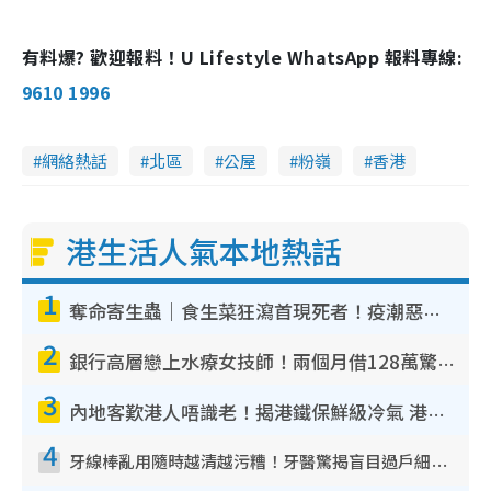
有料爆? 歡迎報料！U Lifestyle WhatsApp 報料專線:
9610 1996
網絡熱話
北區
公屋
粉嶺
香港
港生活人氣本地熱話
1
奪命寄生蟲｜食生菜狂瀉首現死者！疫潮惡化錄1.8萬宗病例 揭洗菜3大謬誤
2
銀行高層戀上水療女技師！兩個月借128萬驚覺「沉船」沉落火海 揭背後疑似邪教操控賣淫
3
內地客歎港人唔識老！揭港鐵保鮮級冷氣 港人求放過：咪投訴
4
牙線棒亂用隨時越清越污糟！牙醫驚揭盲目過戶細菌恐致蛀牙：呢種先係日常真保養