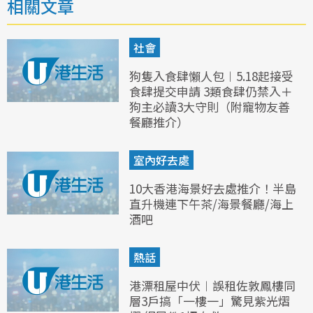
相關文章
社會
狗隻入食肆懶人包︱5.18起接受
食肆提交申請 3類食肆仍禁入＋
狗主必讀3大守則（附寵物友善
餐廳推介）
室內好去處
10大香港海景好去處推介！半島
直升機連下午茶/海景餐廳/海上
酒吧
熱話
港漂租屋中伏︱誤租佐敦鳳樓同
層3戶搞「一樓一」驚見紫光熠