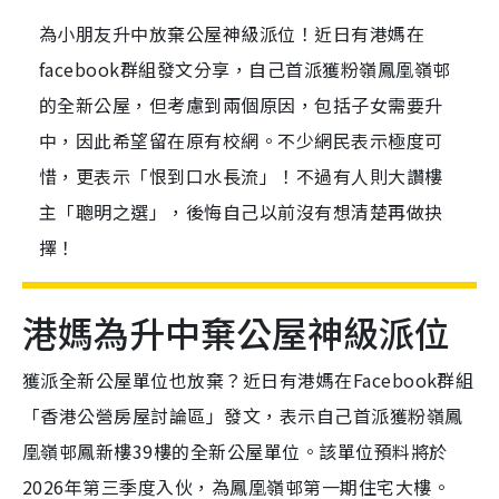
為小朋友升中放棄公屋神級派位！近日有港媽在
facebook群組發文分享，自己首派獲粉嶺鳳凰嶺邨
的全新公屋，但考慮到兩個原因，包括子女需要升
中，因此希望留在原有校網。不少網民表示極度可
惜，更表示「恨到口水長流」！不過有人則大讚樓
主「聰明之選」，後悔自己以前沒有想清楚再做抉
擇！
港媽為升中棄公屋神級派位
獲派全新公屋單位也放棄？近日有港媽在Facebook群組
「香港公營房屋討論區」發文，表示自己首派獲粉嶺鳳
凰嶺邨鳳新樓39樓的全新公屋單位。該單位預料將於
2026年第三季度入伙，為鳳凰嶺邨第一期住宅大樓。