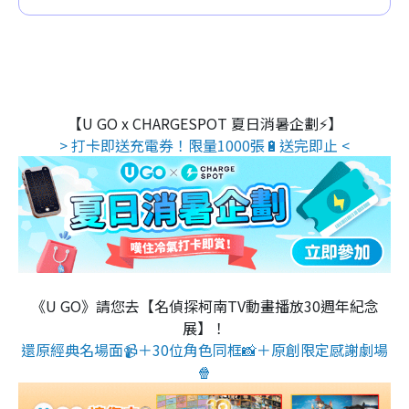
【U GO x CHARGESPOT 夏日消暑企劃⚡】
> 打卡即送充電券！限量1000張🔋送完即止 <
《U GO》請您去【名偵探柯南TV動畫播放30週年紀念
展】！
還原經典名場面📹＋30位角色同框📸＋原創限定感謝劇場
🍿