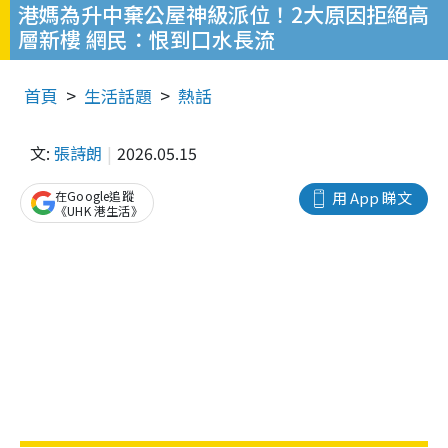
港媽為升中棄公屋神級派位！2大原因拒絕高
層新樓 網民：恨到口水長流
首頁
生活話題
熱話
文:
張詩朗
2026.05.15
在Google追蹤
用 App 睇文
《UHK 港生活》