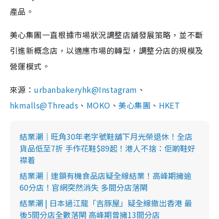
產品。
美心集團一直根據市場狀況調整店舖發展策略，並不斷
引進新概念店，以適應市場的轉型，調整分店的規模及
營運模式。
來源：
urbanbakeryhk@Instagram
、
hkmalls@Threads
、
MOKO
、
美心集團
、
HKET
結業潮｜旺角30年老字號鞋舖下月光榮退休！全店
貨品低至7折 手作花鞋$89起！港人不捨：佢啲鞋好
襟着
結業潮｜連鎖有機食品店疑全線結業！高峰期擁逾
60分店！官網突然消失 多間分店落閘
結業潮 | 日本過江龍「吉豚屋」疑全線撤出香港 最
後5間分店全數落閘 高峰期曾擁13間分店