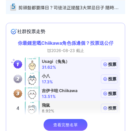
5
剪頭髮都要擇日？司徒法正提醒3大禁忌日子 隨時剪走財運！呢日剪髮恐「剪壽命」？