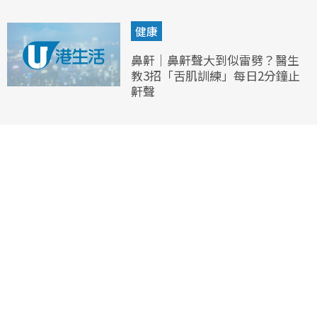
健康
鼻鼾｜鼻鼾聲大到似雷劈？醫生
教3招「舌肌訓練」每日2分鐘止
鼾聲