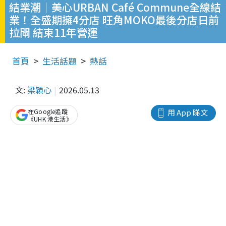
結業潮｜美心URBAN Café Commune全線結
業！全盛期擁4分店 旺角MOKO最後分店日前
拉閘 結束11年營運
首頁
生活話題
熱話
文:
梁穎心
2026.05.13
在Google追蹤
用 App 睇文
《UHK 港生活》