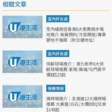
相關文章
室內好去處
室內緩跑徑香港6大免費跑步場
地推介 無需預約/冷氣開放/專業
膠地不傷膝（附交通地址）
室內好去處
保齡球場推介︱港九新界6大保
齡球場推薦 荃灣/黃埔/屯門最平
價錢$25起
餐廳情報
燒烤場推介｜全港逾12大燒烤場
推薦 大美督/白石/大欖BBQ任食
$148起