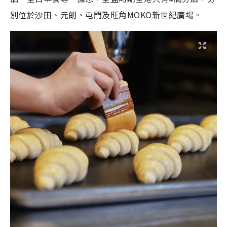
別位於沙田、元朗、屯門及旺角MOKO新世紀廣場。