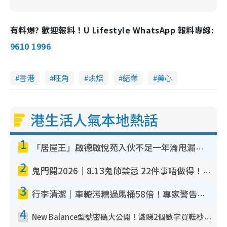
有料爆? 歡迎報料！U Lifestyle WhatsApp 報料專線:
9610 1996
香港
旺角
烘焙
結業
美心
港生活人氣本地熱話
1
「居屋王」啟德啟悅苑入伙不足一年淪甩漏之王！插頭噴火花致大停電 多戶業主全屋家電報銷
2
鬼門開2026｜8.13鬼節禁忌 22件事唔做得！燒肉、刺身要少食？半夜勿吹口哨/打呢個電話
3
行李清潔｜車轆污糟過馬桶58倍！專家警告忌用酒精抹 教1招免污手除菌
4
New Balance型號密碼大公開！識睇2個數字買鞋秒知功能免中伏 附5大熱門鞋款