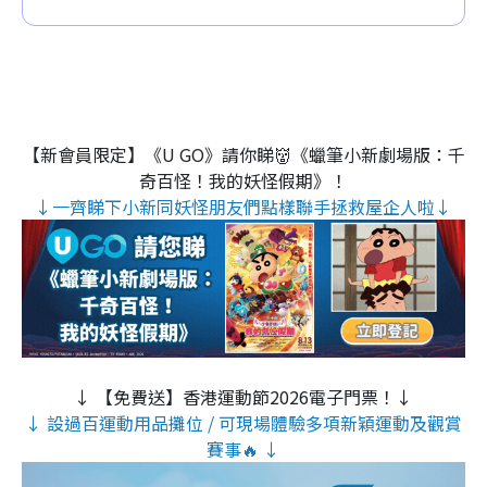
【新會員限定】《U GO》請你睇👹《蠟筆小新劇場版：千
奇百怪！我的妖怪假期》！
↓一齊睇下小新同妖怪朋友們點樣聯手拯救屋企人啦↓
↓ 【免費送】香港運動節2026電子門票！↓
↓ 設過百運動用品攤位 / 可現場體驗多項新穎運動及觀賞
賽事🔥 ↓