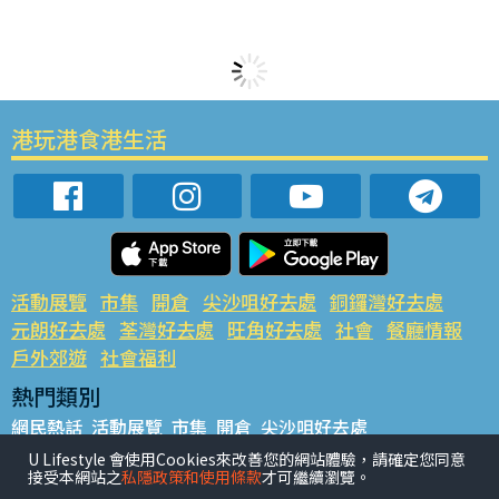
港玩港食港生活
活動展覽
市集
開倉
尖沙咀好去處
銅鑼灣好去處
元朗好去處
荃灣好去處
旺角好去處
社會
餐廳情報
戶外郊遊
社會福利
熱門類別
網民熱話
活動展覽
市集
開倉
尖沙咀好去處
銅鑼灣好去處
元朗好去處
荃灣好去處
旺角好去處
社會
U Lifestyle 會使用Cookies來改善您的網站體驗，請確定您同意
接受本網站之
私隱政策和使用條款
才可繼續瀏覽。
餐廳情報
戶外郊遊