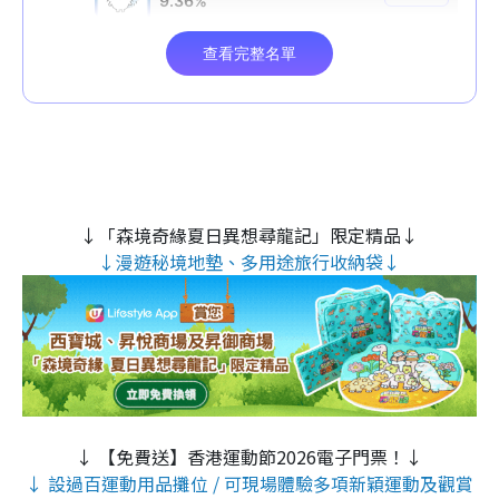
↓「森境奇緣夏日異想尋龍記」限定精品↓
↓漫遊秘境地墊、多用途旅行收納袋↓
↓ 【免費送】香港運動節2026電子門票！↓
↓ 設過百運動用品攤位 / 可現場體驗多項新穎運動及觀賞