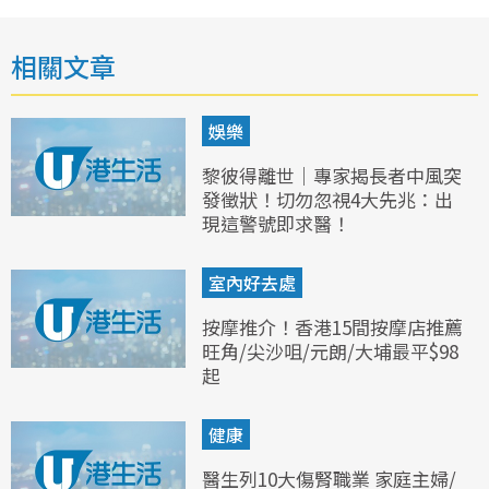
相關文章
娛樂
黎彼得離世｜專家揭長者中風突
發徵狀！切勿忽視4大先兆：出
現這警號即求醫！
室內好去處
按摩推介！香港15間按摩店推薦
旺角/尖沙咀/元朗/大埔最平$98
起
健康
醫生列10大傷腎職業 家庭主婦/