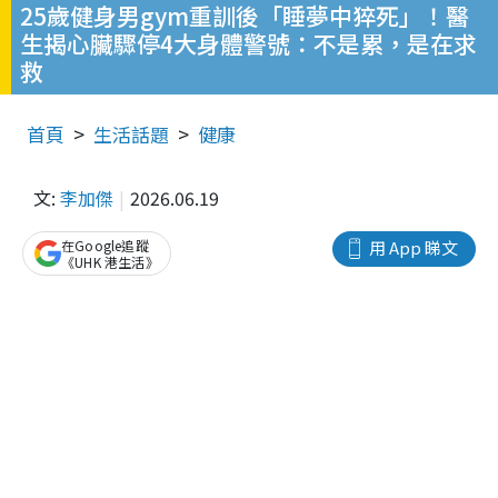
25歲健身男gym重訓後「睡夢中猝死」！醫
生揭心臟驟停4大身體警號：不是累，是在求
救
首頁
生活話題
健康
文:
李加傑
2026.06.19
在Google追蹤
用 App 睇文
《UHK 港生活》