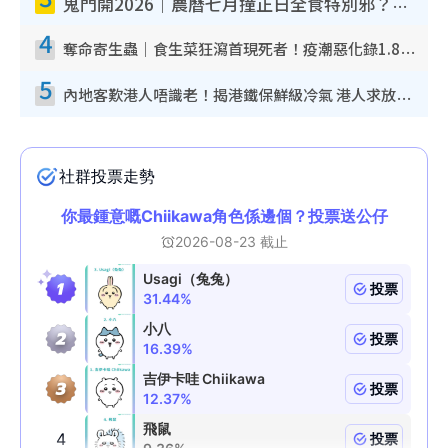
鬼門開2026｜農曆七月撞正日全食特別邪？專家警告切忌做一事！揭4大禁忌+2招保平安
4
奪命寄生蟲｜食生菜狂瀉首現死者！疫潮惡化錄1.8萬宗病例 揭洗菜3大謬誤
5
內地客歎港人唔識老！揭港鐵保鮮級冷氣 港人求放過：咪投訴