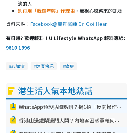
邊的人
別再用「我還年輕」作理由
，無視心臟傳來的訊號
資料來源：
Facebook@黃軒醫師 Dr. Ooi Hean
有料爆? 歡迎報料！U Lifestyle WhatsApp 報料專線:
9610 1996
心臟病
健康快訊
痛症
港生活人氣本地熱話
1
WhatsApp預設貼圖點刪？揭1招「反向操作」還原簡潔介面 附3步實測教學
2
香港山邊鐵閘邊門大開？內地客困惑意義何在！網民神回覆：呢種叫法理性防禦
3