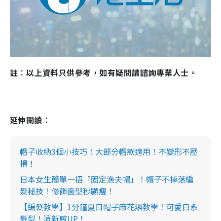
註︰以上資料只供參考，如有疑問請諮詢專業人士。
延伸閱讀︰
帽子收納3個小技巧！大部分帽款適用！不變形不壓
損！
日本女生簡單一招「固定漁夫帽」！帽子不掉落編
髮秘技！修飾面型秒顯瘦！
【編髮教學】1分鐘夏日帽子麻花辮教學！可愛日系
髮型！清新感UP！