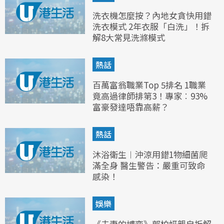
洗衣機怎麼按？內地女貪快用錯
洗衣模式 2年衣服「白洗」！拆
解8大常見洗滌模式
熱話
百萬富翁職業Top 5排名 1職業
竟高過律師排第3！專家︰93%
富豪發達唔靠高薪？
熱話
沐浴衛生︱沖涼用錯1物細菌爬
滿全身 醫生警告：嚴重可致命
感染！
娛樂
《夫妻的博弈》郭柏妍親自拆解