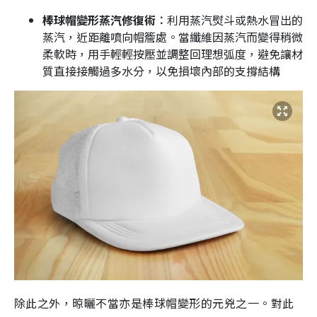
棒球帽變形蒸汽修復術︰
利用蒸汽熨斗或熱水冒出的
蒸汽，近距離噴向帽簷處。當纖維因蒸汽而變得稍微
柔軟時，用手輕輕按壓並調整回理想弧度，避免讓材
質直接接觸過多水分，以免損壞內部的支撐結構
除此之外，晾曬不當亦是棒球帽變形的元兇之一。對此