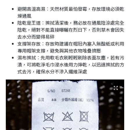
避開高溫高濕︰天然材質最怕發霉，存放環境必須乾
燥通風
陰乾是王道︰擦拭清潔後，務必放在通風陰涼處完全
陰乾，絕對不能直接曝曬在烈日下，否則草木會因失
去水分而變得易碎
支撐架存放︰存放時建議在帽冠內塞入無酸紙或利用
專用帽架支撐，避免與其他衣物堆疊擠壓
濕布擦拭︰先用軟毛衣刷輕輕刷除表面灰塵，若有污
漬，可將乾淨毛巾浸水後用力擰乾，以迅速擦拭的方
式去污，確保水分不滲入纖維深處