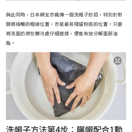
與此同時，日本網友亦瘋傳一個洗帽子妙招，特別針對
額頭接觸的帽緣位置，亦是最易殘留粉底的位置。只要
將洗面奶擠在髒污處仔細搓揉，便能有效分解面部油
脂。
洗帽子方法第4步︰曬帽配合1動