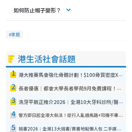
如何防止帽子變形？
家居
港生活社會話題
1
港大推賽馬會強化骨骼計劃！$100骨質密度X光檢查 完成免費運動訓練送超市禮券！附參加資格
2
長者優惠｜都會大學長者學苑9月免費課程！多媒體/微電影創作/網絡安全 附報名方法教學
3
洗牙平靚正推介2026︱全港10大牙科診所/醫院懶人包 夜診至8點/鎮靜潔牙/醫療券適用
4
警方即日起全港大執法！捉行人亂過馬路+司機不專注駕駛！亂過馬路罰$2000
5
捐書2026︱全港13大捐書/賣書地點懶人包 二手課本最高$150＋舊書換免費咖啡/戲票