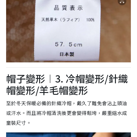
帽子變形︱3. 冷帽變形/針織
帽變形/羊毛帽變形
至於冬天保暖必備的針織冷帽，戴久了難免會沾上頭油
或汗水。而且將冷帽清洗後更會變得鬆垮，嚴重縮水成
童裝尺寸。