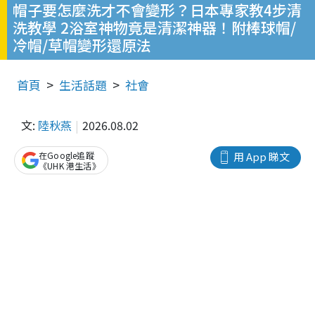
帽子要怎麼洗才不會變形？日本專家教4步清
洗教學 2浴室神物竟是清潔神器！附棒球帽/
冷帽/草帽變形還原法
首頁
生活話題
社會
文:
陸秋燕
2026.08.02
在Google追蹤
用 App 睇文
《UHK 港生活》