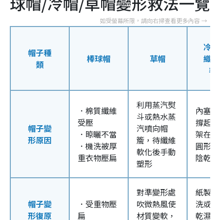
球帽/冷帽/草帽變形救法一覽
冷帽
帽子種
棒球帽
草帽
織帽
類
毛
利用蒸汽熨
．棉質纖維
內塞洗
斗或熱水蒸
受壓
撐起帽
帽子變
汽噴向帽
．晾曬不當
架在膠
形原因
簷，待纖維
．機洗被厚
圓形罐
軟化後手動
重衣物壓扁
陰乾
塑形
對準變形處
紙製嚴
帽子變
．受重物壓
吹微熱風使
洗或僅
形復原
扁
材質變軟，
乾濕布