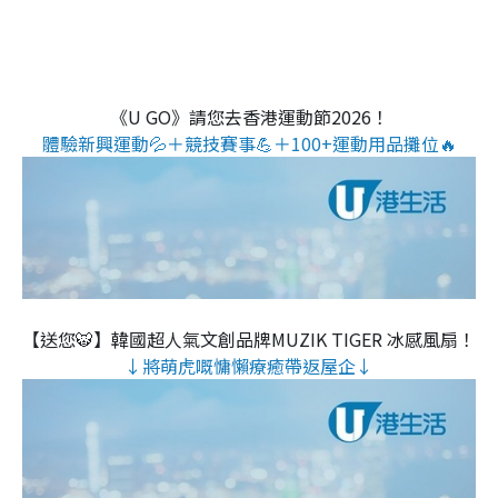
《U GO》請您去香港運動節2026！
體驗新興運動💦＋競技賽事💪＋100+運動用品攤位🔥
【送您🐯】韓國超人氣文創品牌MUZIK TIGER 冰感風扇！
↓將萌虎嘅慵懶療癒帶返屋企↓