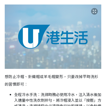
想防止冷帽、針織帽或羊毛帽變形，只要改掉平時洗衫
的習慣即可︰
全程冷水手洗︰洗滌時務必使用冷水，注入清水後加
入適量中性洗衣劑拌勻，將冷帽浸入並以「按壓」方
式清洗。洗滌過程中必須避免拉扯和搓揉，以免針織