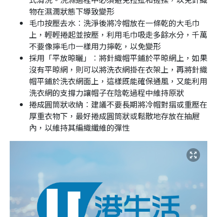
物在濕潤狀態下導致變形
毛巾按壓去水︰洗淨後將冷帽放在一條乾的大毛巾
上，輕輕捲起並按壓，利用毛巾吸走多餘水分，千萬
不要像擰毛巾一樣用力擰乾，以免變形
採用「平放晾曬」︰將針織帽平鋪於平晾網上，如果
沒有平晾網，則可以將洗衣網掛在衣架上，再將針織
帽平鋪於洗衣網面上，這樣既能確保通風，又能利用
洗衣網的支撐力讓帽子在陰乾過程中維持原狀
捲成圓筒狀收納︰建議不要長期將冷帽對摺或重壓在
厚重衣物下，最好捲成圓筒狀或鬆散地存放在抽屜
內，以維持其編織纖維的彈性