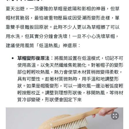
夏天出遊，一頂優雅的草帽是遮陽和影相的神器，但草
帽材質脆弱，最怕被重物壓扁或因受潮而變形走樣，單
靠雙手很難扳回原狀。此時不少人更以為草帽髒了可以
用水洗，但其實分分鐘會洗壞！一旦不小心洗壞草帽，
建議使用風筒「低溫熱風」神還原︰
草帽變形復原法︰
將風筒設置在低溫模式，切記不可
使用高溫，以免天然纖維焦乾脆化。對著帽子的變形
部位輕輕吹熱風，熱力會使草木材質稍微變得柔軟，
具有可塑性。趁著材質微熱時，用手溫和地調整形
狀。如果是帽簷變形，可以一邊吹風一邊沿著弧度輕
輕按壓校正。調整到理想形狀後，移開熱風，等待材
質冷卻變硬，形狀便會固定下來