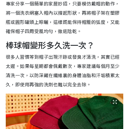
專家分享一個簡單的家居妙招，只要模仿戴帽的動作，
將一個洗衣網塞入帽內以撐起形狀，再將帽子架在塑膠
瓶或圓形罐頭上晾曬，這樣既能保持帽簷的弧度，又能
確保帽子四周受風均勻，徹底陰乾。
棒球帽變形多久洗一次？
很多人習慣等到帽子出現汗跡或發臭才清洗，其實已經
太遲。如果每星期都會佩戴數次，專家建議每個月至少
清洗一次，以防深藏在纖維裏的身體油脂和汗垢積累太
久，即使用再強的洗劑也難以完全去除。