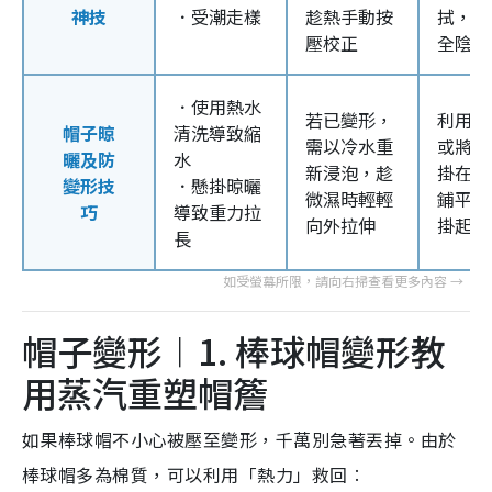
神技
．受潮走樣
趁熱手動按
拭，必
壓校正
全陰乾
．使用熱水
若已變形，
利用平
帽子晾
清洗導致縮
需以冷水重
或將洗
曬及防
水
新浸泡，趁
掛在衣
變形技
．懸掛晾曬
微濕時輕輕
鋪平，
巧
導致重力拉
向外拉伸
掛起
長
帽子變形︱1. 棒球帽變形教
用蒸汽重塑帽簷
如果棒球帽不小心被壓至變形，千萬別急著丟掉。由於
棒球帽多為棉質，可以利用「熱力」救回︰