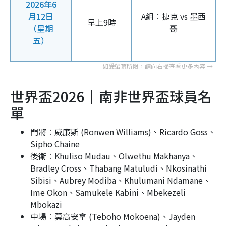
2026年6
月12日
A組︰捷克 vs 墨西
早上9時
（星期
哥
五）
世界盃2026｜南非世界盃球員名
單
門將︰威廉斯 (Ronwen Williams)、Ricardo Goss、
Sipho Chaine
後衛︰Khuliso Mudau、Olwethu Makhanya、
Bradley Cross、Thabang Matuludi、Nkosinathi
Sibisi、Aubrey Modiba、Khulumani Ndamane、
Ime Okon、Samukele Kabini、Mbekezeli
Mbokazi
中場︰莫高安拿 (Teboho Mokoena)、Jayden