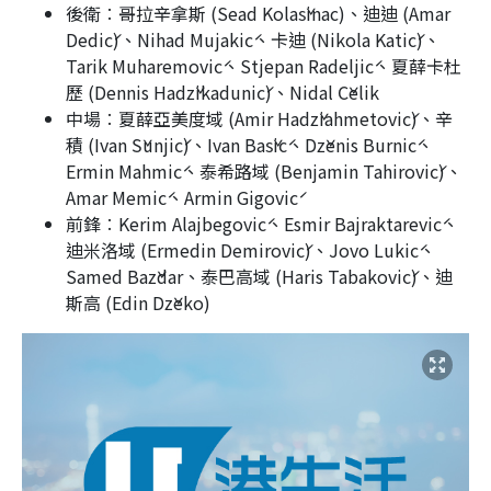
後衛︰哥拉辛拿斯 (Sead Kolašinac)、迪迪 (Amar
Dedić)、Nihad Mujakić、卡迪 (Nikola Katić)、
Tarik Muharemović、Stjepan Radeljić、夏薛卡杜
歷 (Dennis Hadžikadunić)、Nidal Čelik
中場︰夏薛亞美度域 (Amir Hadžiahmetović)、辛
積 (Ivan Šunjić)、Ivan Bašić、Dženis Burnić、
Ermin Mahmić、泰希路域 (Benjamin Tahirović)、
Amar Memić、Armin Gigović
前鋒︰Kerim Alajbegović、Esmir Bajraktarević、
迪米洛域 (Ermedin Demirović)、Jovo Lukić、
Samed Baždar、泰巴高域 (Haris Tabaković)、迪
斯高 (Edin Džeko)