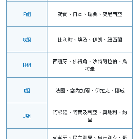
F組
荷蘭、日本、瑞典、突尼西亞
G組
比利時、埃及、伊朗、紐西蘭
西班牙、佛得角、沙特阿拉伯、烏
H組
拉圭
I組
法國、塞內加爾、伊拉克、挪威
阿根廷、阿爾及利亞、奧地利、約
J組
旦
葡萄牙、民主剛果、烏茲別克、哥