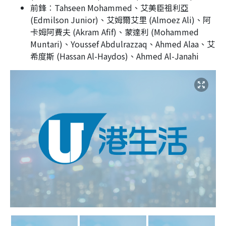
前鋒︰Tahseen Mohammed、艾美臣祖利亞
(Edmilson Junior)、艾姆爾艾里 (Almoez Ali)、阿
卡姆阿費夫 (Akram Afif)、蒙達利 (Mohammed
Muntari)、Youssef Abdulrazzaq、Ahmed Alaa、艾
希度斯 (Hassan Al-Haydos)、Ahmed Al-Janahi