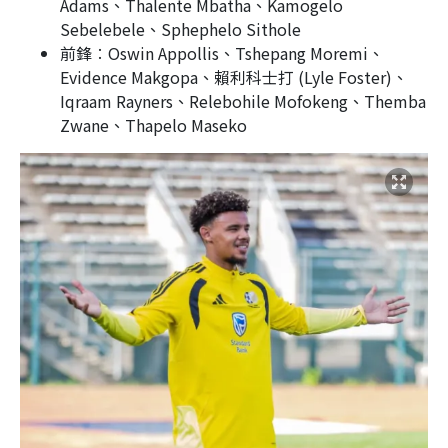
Adams、Thalente Mbatha、Kamogelo
Sebelebele、Sphephelo Sithole
前鋒︰Oswin Appollis、Tshepang Moremi、
Evidence Makgopa、賴利科士打 (Lyle Foster)、
Iqraam Rayners、Relebohile Mofokeng、Themba
Zwane、Thapelo Maseko