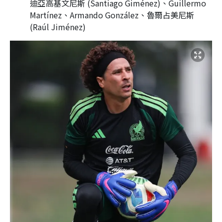
迪亞高基文尼斯 (Santiago Giménez)、Guillermo
Martínez、Armando González、魯爾占美尼斯
(Raúl Jiménez)