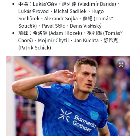
中場︰Lukáš Červ、達列達 (Vladimír Darida)、
Lukáš Provod、Michal Sadílek、Hugo
Sochůrek、Alexandr Sojka、蘇錫 (Tomáš
Souček)、Pavel Šulc、Denis Višinský
前鋒︰希洛錫 (Adam Hlozek)、祖列錫 (Tomáš
Chorý)、Mojmír Chytil、Jan Kuchta、舒希克
(Patrik Schick)