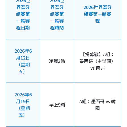
2026世
2026世
界盃分
界盃分
2026世界盃分
組賽第
組賽第
組賽第一輪賽
一輪賽
一輪賽
程
程日期
程時間
2026年6
【揭幕戰】A組︰
月12日
凌晨3時
墨西哥（主辦國）
（星期
vs 南非
五）
2026年6
月19日
A組︰墨西哥 vs 韓
早上9時
（星期
國
五）