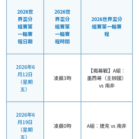
2026世
2026世
界盃分
界盃分
2026世界盃分
組賽第
組賽第
組賽第一輪賽
一輪賽
一輪賽
程
程日期
程時間
2026年6
【揭幕戰】A組︰
月12日
凌晨3時
墨西哥（主辦國）
（星期
vs 南非
五）
2026年6
月19日
凌晨0時
A組︰捷克 vs 南非
（星期
五）