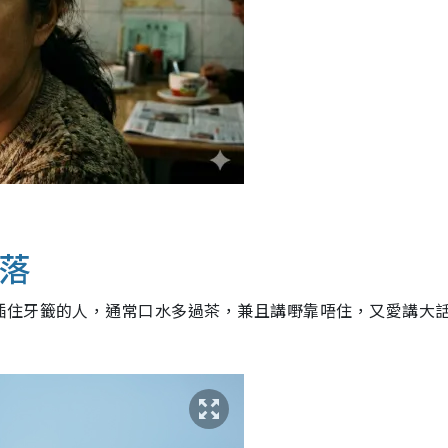
疏落
插住牙籤的人，通常口水多過茶，兼且講嘢靠唔住，又愛講大