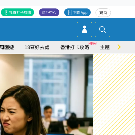
社群打卡攻略
商戶中心
下載 App
繁
简
周圍遊
18區好去處
香港打卡攻略
主題特集