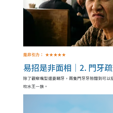
是非引力：
★★★★★
易招是非面相｜2. 門牙
除了觀察嘴型還要睇牙，兩隻門牙牙隙闊到可以
吹水王一族。