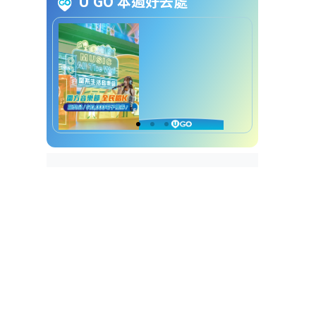
U GO 本週好去處
易招是非面相｜7. 吹火嘴型
易招是非面相｜8. 倒夾牙