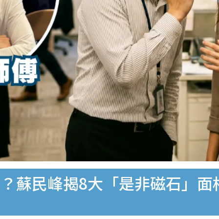
？蘇民峰揭8大「是非磁石」面相