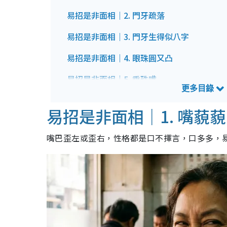
易招是非面相｜2. 門牙疏落
易招是非面相｜3. 門牙生得似八字
易招是非面相｜4. 眼珠圓又凸
易招是非面相｜5. 垂珠嘴
易招是非面相｜6. 上唇過厚
易招是非面相｜1. 嘴藐藐
易招是非面相｜7. 吹火嘴型
嘴巴歪左或歪右，性格都是口不擇言，口多多，
易招是非面相｜8. 倒夾牙