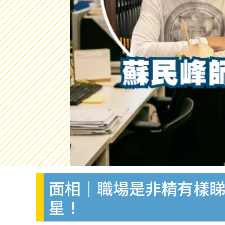
面相｜職場是非精有樣睇
星！