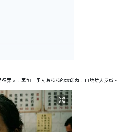
易得罪人，再加上予人嘴藐藐的壞印象，自然惹人反感。