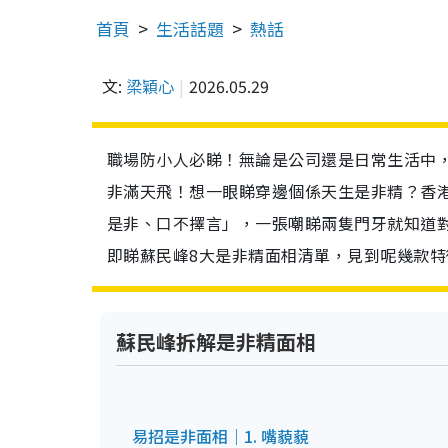
首頁
生活話題
熱話
文:
梁穎心
2026.05.29
職場防小人必睇！無論是公司還是日常生活中
非滿天飛！想一眼睇穿邊個係天生是非精？香港
是非、口不擇言」，一張嘲睇兩隻門牙就知道
即睇蘇民峰8大是非精面相清單，見到呢幾款
蘇民峰拆解是非精面相
易招是非面相｜1. 嘴藐藐