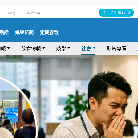
Blog
e-zone
U GO搵好去處
熱話
娛樂新聞
定期存款
情報
飲食情報
娛樂
社會
影片專區