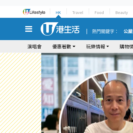
HK
Travel
Food
Beauty
熱門關鍵字：
公屋
演唱會
優惠著數
玩樂情報
購物