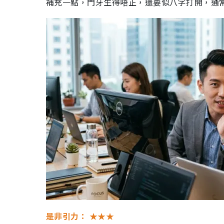
補充一點，門牙生得唔正，還要似八字打開，通
是非引力：
★★★