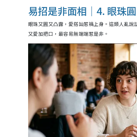
易招是非面相｜4. 眼珠
眼珠又圓又凸露，愛搭訕惹禍上身。這類人亂說
又愛加把口，最容易無端端惹是非。