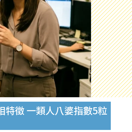
特徵 一類人八婆指數5粒