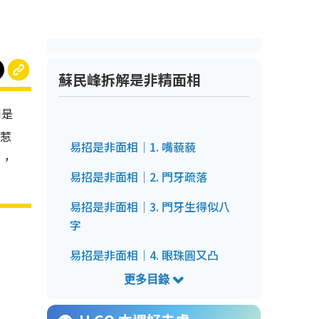
蘇民峰拆解是非精面相
到是
惹
易招是非面相｜1. 嘴藐藐
」，
易招是非面相｜2. 門牙疏落
易招是非面相｜3. 門牙生得似八
字
易招是非面相｜4. 眼珠圓又凸
易招是非面相｜5. 垂珠嘴
易招是非面相｜6. 上唇過厚