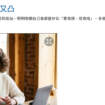
圓又凸
話和搭訕，明明唔關自己事都要好似「賣魚頭，搭魚咀」，多