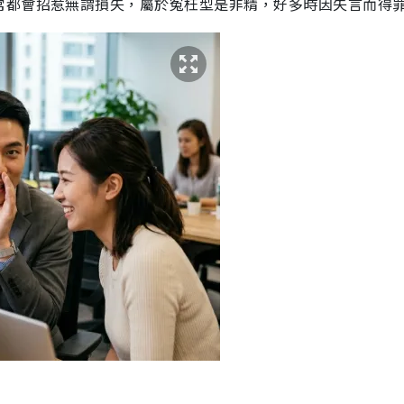
常都會招惹無謂損失，屬於冤枉型是非精，好多時因失言而得