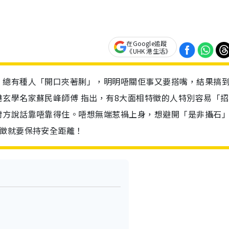
在Google追蹤
《UHK 港生活》
，總有種人「開口夾著脷」，明明唔關佢事又要搭嘴，結果搞
玄學名家蘇民峰師傅 指出，有8大面相特徵的人特別容易「招
對方說話靠唔靠得住。唔想無端惹禍上身，想避開「是非攝石
特徵就要保持安全距離！