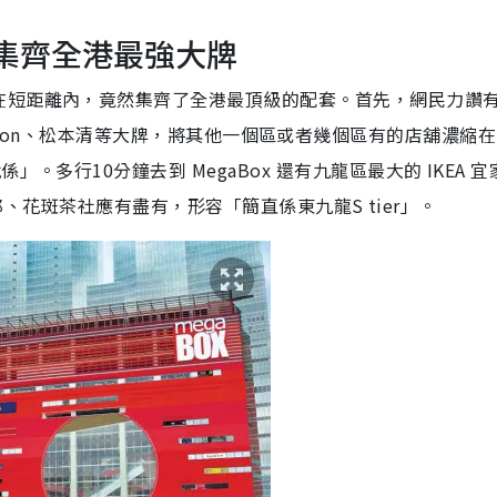
！集齊全港最強大牌
在短距離內，竟然集齊了全港最頂級的配套。首先，網民力讚
、Decathlon、松本清等大牌，將其他一個區或者幾個區有的店舖濃縮
。多行10分鐘去到 MegaBox 還有九龍區最大的 IKEA 宜
壽司郎、花斑茶社應有盡有，形容「簡直係東九龍S tier」。