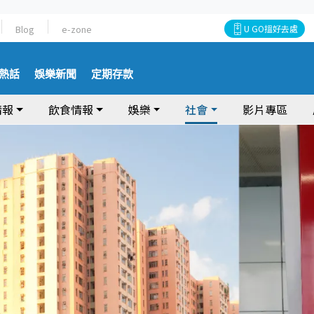
Blog
e-zone
U GO搵好去處
熱話
娛樂新聞
定期存款
情報
飲食情報
娛樂
社會
影片專區