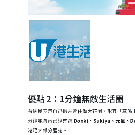
優點 2：1分鐘無敵生活圈
有網民表示自己過去曾住淘大花園，形容「真係十
分鐘範圍內已經有齊
Donki、Sukiya、元氣
港絕大部分屋苑。