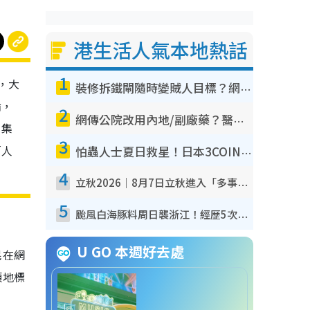
港生活人氣本地熱話
1
方，大
裝修拆鐵閘隨時變賊人目標？網民揭2大關鍵用途：裝新式等於白裝？附新舊鐵閘分別
論，
2
網傳公院改用內地/副廠藥？醫生拆解正副廠分別 揭4類人換藥隨時出事
、集
3
「人
怕蟲人士夏日救星！日本3COINS爆紅驅蟲神器$45起 1招「全程免觸碰」輕鬆搞定小強
4
立秋2026｜8月7日立秋進入「多事之秋」 3件事唔做得！專家教6招開運 清枱頭／銀包納氣接好運
5
颱風白海豚料周日襲浙江！經歷5次「眼牆置換」極罕見 成登陸內地最長途颱風
U GO 本週好去處
民在網
頭地標