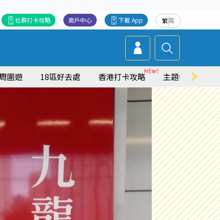
社群打卡攻略
商戶中心
下載 App
繁
简
周圍遊
18區好去處
香港打卡攻略
主題特集