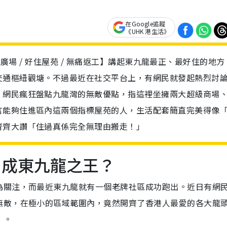
在Google追蹤
《UHK 港生活》
/ 德福廣場 / 好住屋苑 / 無痛返工】講起東九龍最正、最好住的地
交通樞紐觀塘。不過最近在社交平台上，有網民就發起熱烈討
！網民瘋狂盤點九龍灣的無敵優點，指這裡坐擁兩大超級商場
言能夠住進區內這兩個指標屋苑的人，生活配套簡直完美得像
齊齊大讚「住過真係完全無理由搬走！」
 成東九龍之王？
為關注，而最近東九龍就有一個老牌社區成功跑出。近日有網
無敵，在極小的區域範圍內，竟然開齊了香港人最愛的各大龍
」。