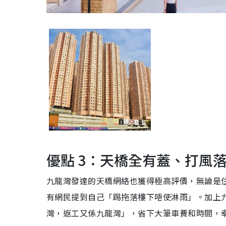
優點 3：天橋全有蓋、打風
九龍灣發達的天橋網絡也獲得極高評價，無論是
有網民提到自己「踢拖落樓下唔使淋雨」。加上
灣，返工又係九龍灣」，省下大筆車費和時間，