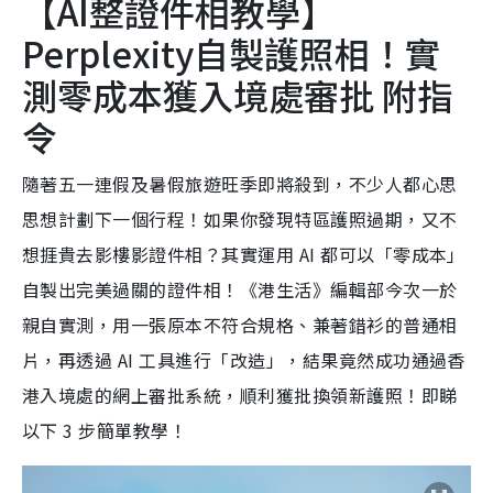
【AI整證件相教學】
Perplexity自製護照相！實
測零成本獲入境處審批 附指
令
隨著五一連假及暑假旅遊旺季即將殺到，不少人都心思
思想計劃下一個行程！如果你發現特區護照過期，又不
想捱貴去影樓影證件相？其實運用 AI 都可以「零成本」
自製出完美過關的證件相！《港生活》編輯部今次一於
親自實測，用一張原本不符合規格、兼著錯衫的普通相
片，再透過 AI 工具進行「改造」，結果竟然成功通過香
港入境處的網上審批系統，順利獲批換領新護照！即睇
以下 3 步簡單教學！