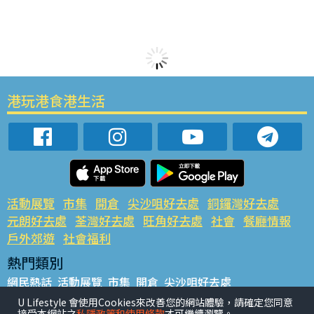
港玩港食港生活
活動展覽
市集
開倉
尖沙咀好去處
銅鑼灣好去處
元朗好去處
荃灣好去處
旺角好去處
社會
餐廳情報
戶外郊遊
社會福利
熱門類別
網民熱話
活動展覽
市集
開倉
尖沙咀好去處
銅鑼灣好去處
元朗好去處
荃灣好去處
旺角好去處
社會
U Lifestyle 會使用Cookies來改善您的網站體驗，請確定您同意
接受本網站之
私隱政策和使用條款
才可繼續瀏覽。