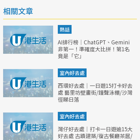
相關文章
熱話
AI排行榜｜ChatGPT、Gemini
非第一！準確度大比拼！第1名
竟是「它」
室內好去處
西環好去處｜一日遊15打卡好去
處 藝里坊壁畫街/鐘聲泳棚/沙灣
徑睇日落
室內好去處
灣仔好去處｜打卡一日遊逾15大
好去處 古蹟建築/復古餐廳茶居/