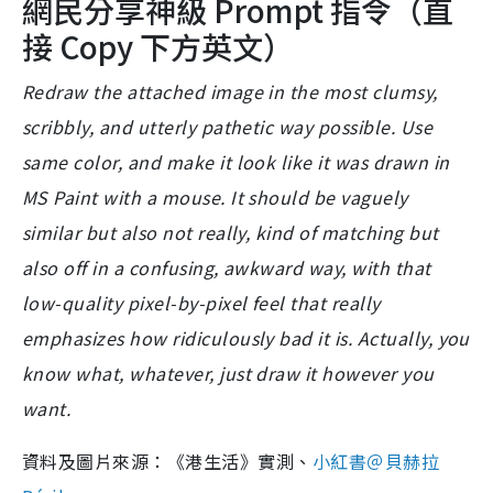
網民分享神級 Prompt 指令（直
接 Copy 下方英文）
Redraw the attached image in the most clumsy,
scribbly, and utterly pathetic way possible. Use
same color, and make it look like it was drawn in
MS Paint with a mouse. It should be vaguely
similar but also not really, kind of matching but
also off in a confusing, awkward way, with that
low-quality pixel-by-pixel feel that really
emphasizes how ridiculously bad it is. Actually, you
know what, whatever, just draw it however you
want.
資料及圖片來源：《港生活》實測、
小紅書＠貝赫拉