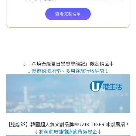
↓「森境奇緣夏日異想尋龍記」限定精品↓
↓漫遊秘境地墊、多用途旅行收納袋↓
【送您🐯】韓國超人氣文創品牌MUZIK TIGER 冰感風扇！
↓將萌虎嘅慵懶療癒帶返屋企↓