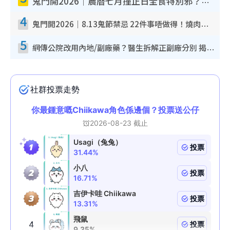
鬼門開2026｜農曆七月撞正日全食特別邪？專家警告切忌做一事！揭4大禁忌+2招保平安
4
鬼門開2026｜8.13鬼節禁忌 22件事唔做得！燒肉、刺身要少食？半夜勿吹口哨/打呢個電話
5
網傳公院改用內地/副廠藥？醫生拆解正副廠分別 揭4類人換藥隨時出事