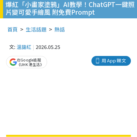
爆紅「小畫家塗鴉」AI教學！ChatGPT一鍵照
片變可愛手繪風 附免費Prompt
首頁
生活話題
熱話
文:
溫藹紅
2026.05.25
在Google追蹤
用 App 睇文
《UHK 港生活》