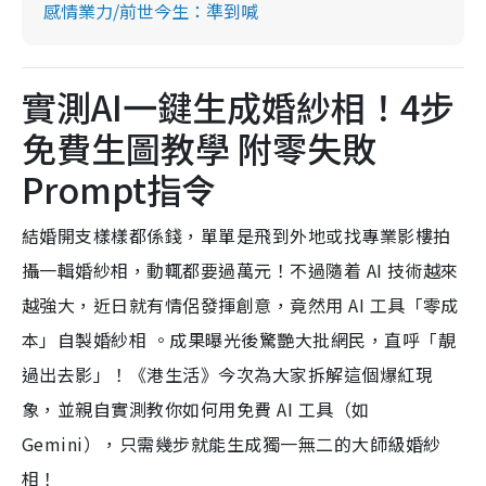
感情業力/前世今生：準到喊
實測AI一鍵生成婚紗相！4步
免費生圖教學 附零失敗
Prompt指令
結婚開支樣樣都係錢，單單是飛到外地或找專業影樓拍
攝一輯婚紗相，動輒都要過萬元！不過隨着 AI 技術越來
越強大，近日就有情侶發揮創意，竟然用 AI 工具「零成
本」自製婚紗相 。成果曝光後驚艷大批網民，直呼「靚
過出去影」！《港生活》今次為大家拆解這個爆紅現
象，並親自實測教你如何用免費 AI 工具（如
Gemini），只需幾步就能生成獨一無二的大師級婚紗
相！