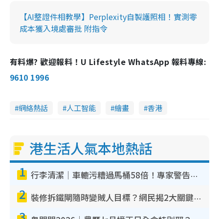
【AI整證件相教學】Perplexity自製護照相！實測零
成本獲入境處審批 附指令
有料爆? 歡迎報料！U Lifestyle WhatsApp 報料專線:
9610 1996
網絡熱話
人工智能
繪畫
香港
港生活人氣本地熱話
1
行李清潔｜車轆污糟過馬桶58倍！專家警告忌用酒精抹 教1招免污手除菌
2
裝修拆鐵閘隨時變賊人目標？網民揭2大關鍵用途：裝新式等於白裝？附新舊鐵閘分別
3