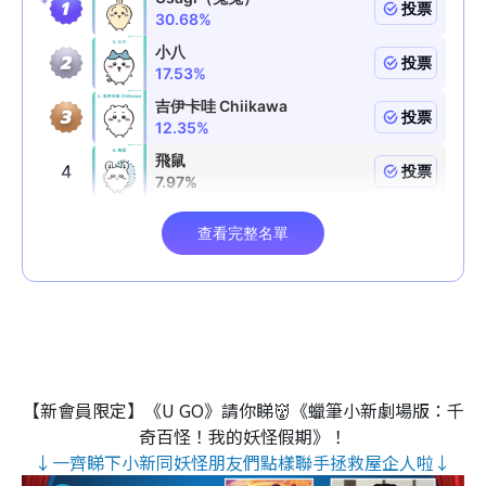
【新會員限定】《U GO》請你睇👹《蠟筆小新劇場版：千
奇百怪！我的妖怪假期》！
↓一齊睇下小新同妖怪朋友們點樣聯手拯救屋企人啦↓