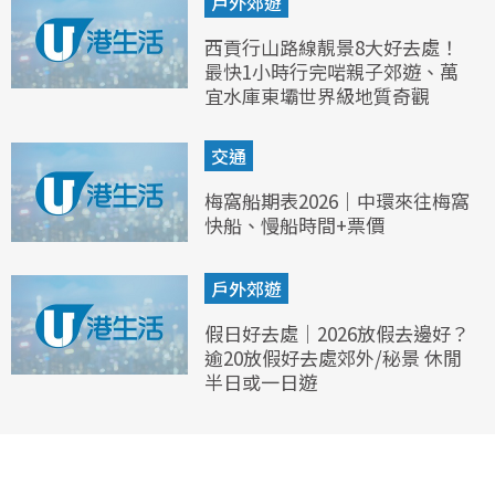
戶外郊遊
西貢行山路線靚景8大好去處！
最快1小時行完啱親子郊遊、萬
宜水庫東壩世界級地質奇觀
交通
梅窩船期表2026｜中環來往梅窩
快船、慢船時間+票價
戶外郊遊
假日好去處｜2026放假去邊好？
逾20放假好去處郊外/秘景 休閒
半日或一日遊