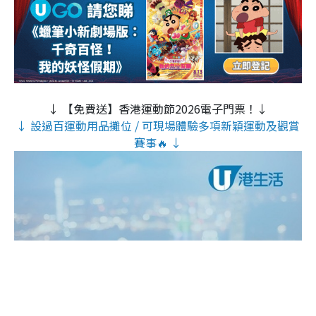
↓ 【免費送】香港運動節2026電子門票！↓
↓ 設過百運動用品攤位 / 可現場體驗多項新穎運動及觀賞
賽事🔥 ↓