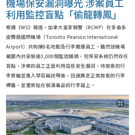
機場保安漏洞曝光 涉案員工
利用監控盲點「偷龍轉鳳」
根據《W5》報道，加拿大皇家騎警（RCMP）在多倫多
皮爾遜國際機場（Toronto Pearson International
Airport）共拘捕6名地勤及行李搬運員工。雖然該機場
範圍內共安裝逾3,000個監控鏡頭，但保安系統仍然存在
盲點，
涉案的員工正是利用這些安全漏洞，待旅客的行
李寄艙並進入禁區輸送帶後，迅速撕走正常旅客的行李
標籤，並重新貼在裝滿毒品的行李箱上。