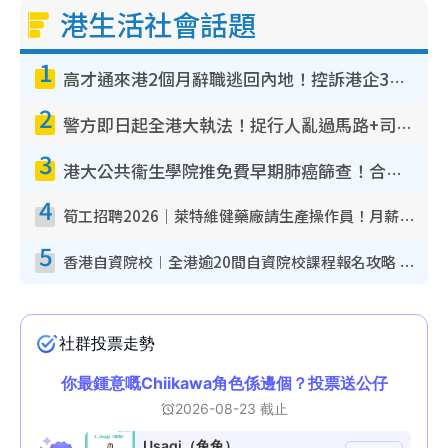
港生活社會話題
1
高才通來港2個月辭職逃回內地！控訴港企3宗罪 歎微管理極窒息
2
警方即日起全港大執法！捉行人亂過馬路+司機不專注駕駛！亂過馬路罰$2000
3
港大公共衞生學院推免費早期肺癌篩查！合資格人士將獲全額資助定期血液化驗／電腦斷層掃描／風險評估
4
筍工招聘2026｜萊特維健藥廠請生產操作員！月薪高達$1.7萬 冷氣廠房/五天工作/保證雙糧
5
香港自資院校︱全港逾20間自資院校課程報名攻略 留位費可退/申請日期/報名連結