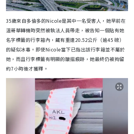
35歲來自多倫多的Nicole是其中一名受害人，她早前在
溫哥華轉機時突然被執法人員帶走，被告知一個貼有她
名字標籤的行李箱內，藏有重達20.52公斤（逾45 磅）
的疑似冰毒。即使Nicole當下已指出該行李箱並不屬於
她，而且行李標籤有明顯的皺摺痕跡，她最終仍被拘留
約7小時後才獲釋。