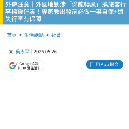
外遊注意｜外國地勤涉「偷龍轉鳳」換旅客行
李標籤運毒！專家教出發前必做一事自保+遺
失行李有保障
首頁
生活話題
社會
文:
吳泳霖
2026.05.26
在Google追蹤
用 App 睇文
《UHK 港生活》