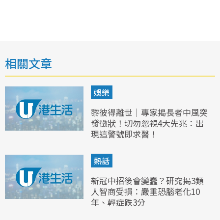
相關文章
娛樂
黎彼得離世｜專家揭長者中風突
發徵狀！切勿忽視4大先兆：出
現這警號即求醫！
熱話
新冠中招後會變蠢？研究揭3類
人智商受損：嚴重恐腦老化10
年、輕症跌3分