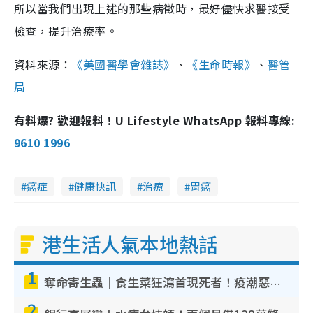
所以當我們出現上述的那些病徵時，最好儘快求醫接受
檢查，提升治療率。
資料來源：
《美國醫學會雜誌》
、
《生命時報》
、
醫管
局
有料爆? 歡迎報料！U Lifestyle WhatsApp 報料專線:
9610 1996
癌症
健康快訊
治療
胃癌
港生活人氣本地熱話
1
奪命寄生蟲｜食生菜狂瀉首現死者！疫潮惡化錄1.8萬宗病例 揭洗菜3大謬誤
2