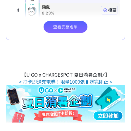
【U GO x CHARGESPOT 夏日消暑企劃⚡】
> 打卡即送充電券！限量1000張🔋送完即止 <