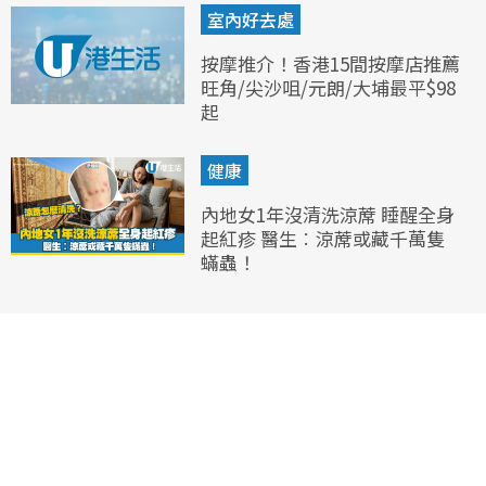
室內好去處
按摩推介！香港15間按摩店推薦
旺角/尖沙咀/元朗/大埔最平$98
起
健康
內地女1年沒清洗涼蓆 睡醒全身
起紅疹 醫生︰涼蓆或藏千萬隻
蟎蟲！