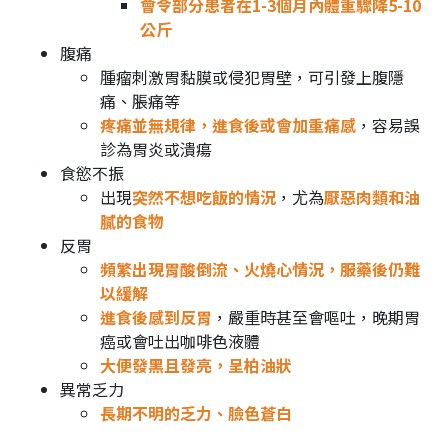
會令部分患者在1-3個月內體重驟降5-10
公斤
腹痛
腫瘤刺激胃黏膜或侵犯胃壁，可引發上腹隱
痛、脹痛等
疼痛並無規律，進食後或會加重痛感
，容易誤
診為胃炎或潰瘍
食慾不振
出現
突然不想吃飯的情況
，尤為
厭惡肉類和油
膩的食物
反胃
頻繁出現胃酸倒流、火燒心情況，服藥後仍難
以緩解
進食後感到反胃
，嚴重時甚至會嘔吐，晚期胃
癌或會吐出咖啡色液體
大便發黑且發亮，呈柏油狀
異常乏力
長期不明的乏力、臉色蒼白