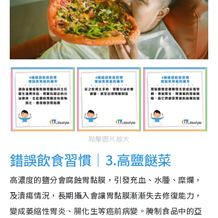
點擊圖片放大
錯誤飲食習慣｜3.高鹽餸菜
高濃度的鹽分會腐蝕胃黏膜，引發充血、水腫、糜爛，
及潰瘍情況，長期攝入會讓胃黏膜漸漸失去修復能力，
變成萎縮性胃炎、腸化生等癌前病變。腌制食品中的亞