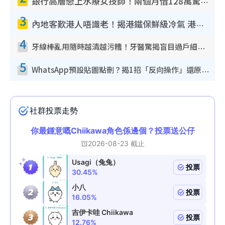
銀行高層戀上水療女技師！兩個月借128萬驚覺「沉船」沉落火海 揭背後疑似邪教操控賣淫
3
內地客歎港人唔識老！揭港鐵保鮮級冷氣 港人求放過：咪投訴
4
牙線棒亂用隨時越清越污糟！牙醫驚揭盲目過戶細菌恐致蛀牙：呢種先係日常真保養
5
WhatsApp預設貼圖點刪？揭1招「反向操作」還原簡潔介面 附3步實測教學