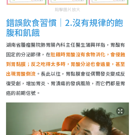
點擊圖片放大
錯誤飲食習慣｜2.沒有規律的飽
腹和飢餓
湖南省腫瘤醫院肺胃腸內科主任醫生蒲興祥指，胃酸有
固定的分泌節律，在
肚餓時胃酸沒有食物消化，會侵蝕
到胃黏膜；反之吃得太多時，胃酸分泌也會過量，甚至
出現胃酸倒流
。長此以往，胃黏膜會從偶爾發炎變成反
復受創，增加胃炎、胃潰瘍的發病風險，而它們都是胃
癌的前期信號。