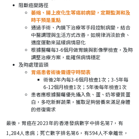
阻斷癌變路徑
萎縮、腸上皮化生等癌前病變，定期監測和及
時干預是重點
通過手術、內鏡下治療等手段控制病變，結合
中醫調理與生活方式改善，如規律消淡飲食、
適度運動來延緩病情惡化
根據醫囑每3-6個月做胃鏡與影像學檢查，及時
調整治療方案，能確保病情穩定
及時處理苗頭
胃癌患者術後需遵守時間表
術後2年內每3-6個月檢查1次；3-5年每
6-12個月檢查1次；5年後每年檢查1次
患者應根據醫囑優先攝入魚、蛋、奶等優質蛋
白，多吃新鮮蔬果，獲取足夠營養來滿足身體
的修復需求
最後，胃癌在2023年的香港發病數字中排名第7，有
1,284人患病；死亡數字排名第6，有594人不幸離世，