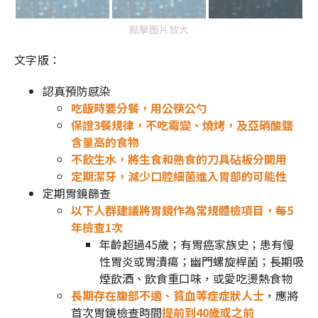
點擊圖片放大
文字版：
認真預防感染
吃飯時要分餐，用公筷公勺
保證3餐規律，不吃霉變、燒烤，及亞硝酸鹽
含量高的食物
不飲生水，將生食和熟食的刀具砧板分開用
定期潔牙，減少口腔細菌進入胃部的可能性
定期胃鏡篩查
以下人群建議將胃鏡作為常規體檢項目，每5
年檢查1次
年齡超過45歲；有胃癌家族史；患有慢
性胃炎或胃潰瘍；幽門螺旋桿菌；長期吸
煙飲酒、飲食重口味，或愛吃燙熱食物
長期存在腹部不適、貧血等症症狀人士
，應將
首次胃鏡檢查時間
提前到40歲或之前