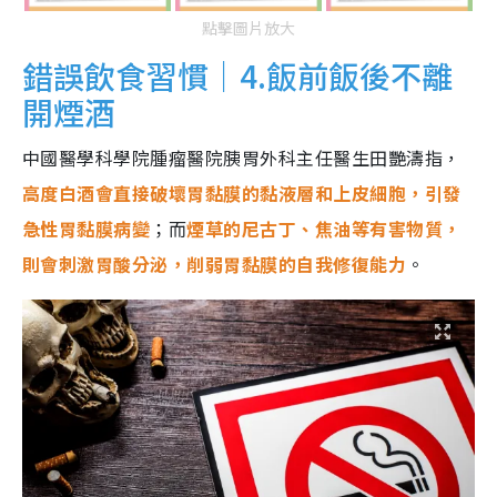
點擊圖片放大
錯誤飲食習慣｜4.飯前飯後不離
開煙酒
中國醫學科學院腫瘤醫院胰胃外科主任醫生田艷濤指，
高度白酒會直接破壞胃黏膜的黏液層和上皮細胞，引發
急性胃黏膜病變
；而
煙草的尼古丁、焦油等有害物質，
則會刺激胃酸分泌，削弱胃黏膜的自我修復能力
。