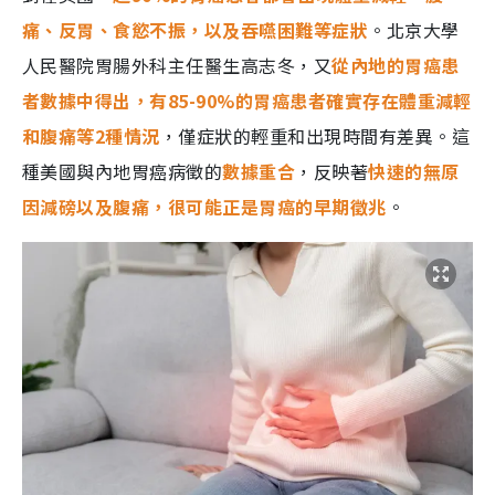
痛、反胃、食慾不振，以及吞嚥困難等症狀
。北京大學
人民醫院胃腸外科主任醫生高志冬，又
從內地的胃癌患
者數據中得出，有85-90%的胃癌患者確實存在體重減輕
和腹痛等2種情況
，僅症狀的輕重和出現時間有差異。這
種美國與內地胃癌病徵的
數據重合
，反映著
快速的無原
因減磅以及腹痛，很可能正是胃癌的早期徵兆
。