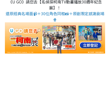
《U GO》請您去【名偵探柯南TV動畫播放30週年紀念
展】！
還原經典名場面📹＋30位角色同框📸＋原創限定感謝劇場
🍿