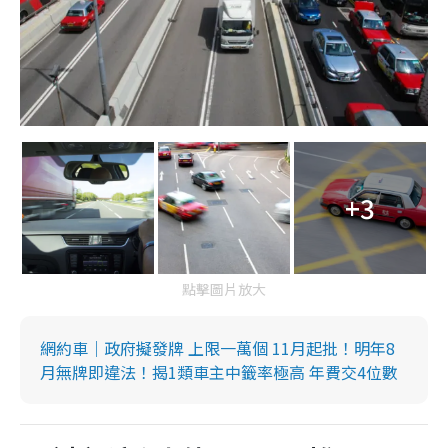
+3
點擊圖片放大
網約車｜政府擬發牌 上限一萬個 11月起批！明年8
月無牌即違法！揭1類車主中籤率極高 年費交4位數