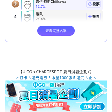
【U GO x CHARGESPOT 夏日消暑企劃⚡】
> 打卡即送充電券！限量1000張🔋送完即止 <