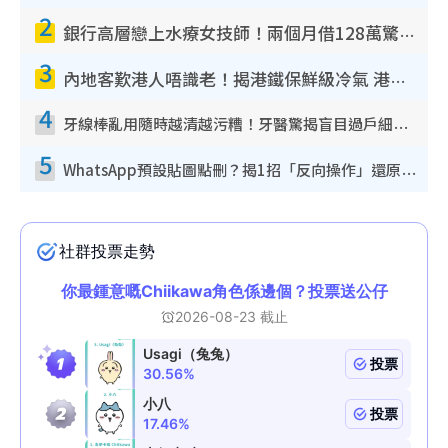
2
銀行高層戀上水療女技師！兩個月借128萬驚覺「沉船」沉落火海 揭背後疑似邪教操控賣淫
3
內地客歎港人唔識老！揭港鐵保鮮級冷氣 港人求放過：咪投訴
4
牙線棒亂用隨時越清越污糟！牙醫驚揭盲目過戶細菌恐致蛀牙：呢種先係日常真保養
5
WhatsApp預設貼圖點刪？揭1招「反向操作」還原簡潔介面 附3步實測教學