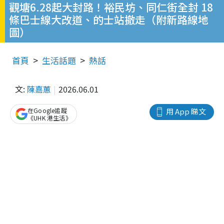
觀塘6.28起大封路！裕民坊、同仁街全封 18
條巴士線大改道、的士站撤走（附新路線地
圖）
首頁
生活話題
熱話
文:
陳嘉蕙
2026.06.01
在Google追蹤
用 App 睇文
《UHK 港生活》