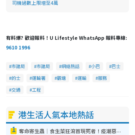
司機過數上限增至4萬
有料爆? 歡迎報料！U Lifestyle WhatsApp 報料專線:
9610 1996
市建局
市建局
網絡熱話
小巴
巴士
的士
運輸署
觀塘
運輸
服務
交通
工程
港生活人氣本地熱話
1
奪命寄生蟲｜食生菜狂瀉首現死者！疫潮惡化錄1.8萬宗病例 揭洗菜3大謬誤