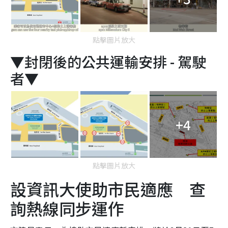
點擊圖片放大
▼封閉後的公共運輸安排 - 駕駛
者▼
+4
點擊圖片放大
設資訊大使助市民適應 查
詢熱線同步運作