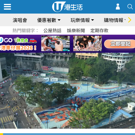
演唱會
優惠著數
玩樂情報
購物情報
熱門關鍵字：
公屋熱話
娛樂新聞
定期存款