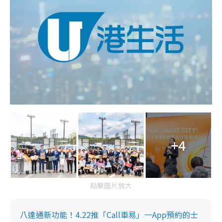
+4
點擊圖片放大
八達通新功能！4.22推「Call車易」一App預約的士