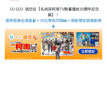
《U GO》請您去【名偵探柯南TV動畫播放30週年紀念
展】！
還原經典名場面📹＋30位角色同框📸＋原創限定感謝劇場
🍿