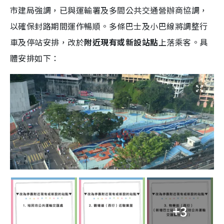
市建局強調，已與運輸署及多間公共交通營辦商協調，
以確保封路期間運作暢順。多條巴士及小巴線將調整行
車及停站安排，改於
附近現有或新設站點
上落乘客。具
體安排如下：
+3