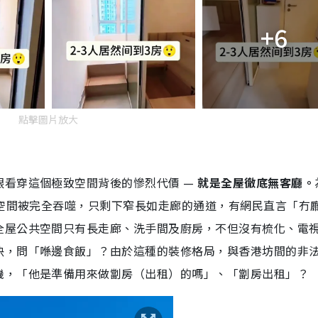
+6
點擊圖片放大
眼看穿這個極致空間背後的慘烈代價 —
就是全屋徹底無客廳。
廳空間被完全吞噬，只剩下窄長如走廊的通道，有網民直言「冇
全屋公共空間只有長走廊、洗手間及廚房，不但沒有梳化、電
決，問「喺邊食飯」？由於這種的裝修格局，與香港坊間的非
機，「他是準備用來做劏房（出租）的嗎」、「劏房出租」？