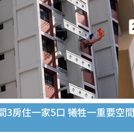
硬間3房住一家5口 犧牲一重要空