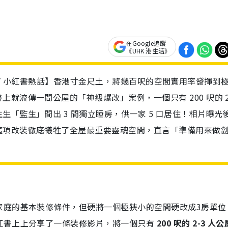
在Google追蹤
《UHK 港生活》
一家5口 / 小紅書熱話】香港寸金尺土，將幾百呎的空間實用率發揮到
就流傳一間公屋的「神級爆改」案例，一個只有 200 呎的 2
「監生」間出 3 間獨立睡房，供一家 5 口居住！相片曝光
這項改裝徹底犧牲了全屋最重要靈魂空間，直言「準備用來做
家庭的基本裝修條件，但硬將一個極狹小的空間硬改成3房單位
紅書上上分享了一條裝修影片，將一個只有
200 呎的 2-3 人