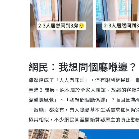
網民：我想問個廳喺邊？
雖然達成了「人人有床睡」，但有眼利網民即一
塞進 3 間房，原本屬於全家人聯誼、放鬆的客
溫馨嘅感覺」、「我想問個廳係邊」？而且因為
「飯廳」都沒有，有人擔憂基本生活需求如何解
極其相似，不少網民甚至開始質疑屋主的真正動