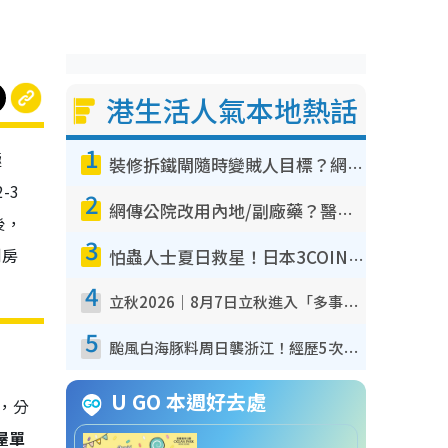
港生活人氣本地熱話
1
極
裝修拆鐵閘隨時變賊人目標？網民揭2大關鍵用途：裝新式等於白裝？附新舊鐵閘分別
-3
2
網傳公院改用內地/副廠藥？醫生拆解正副廠分別 揭4類人換藥隨時出事
後，
3
劏房
怕蟲人士夏日救星！日本3COINS爆紅驅蟲神器$45起 1招「全程免觸碰」輕鬆搞定小強
4
立秋2026｜8月7日立秋進入「多事之秋」 3件事唔做得！專家教6招開運 清枱頭／銀包納氣接好運
5
颱風白海豚料周日襲浙江！經歷5次「眼牆置換」極罕見 成登陸內地最長途颱風
U GO 本週好去處
，分
公屋單