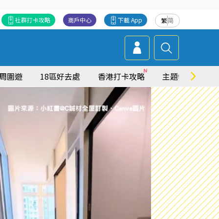
社群打卡攻略
商戶中心
下載 App
繁
简
周圍遊
18區好去處
香港打卡攻略
主題特集