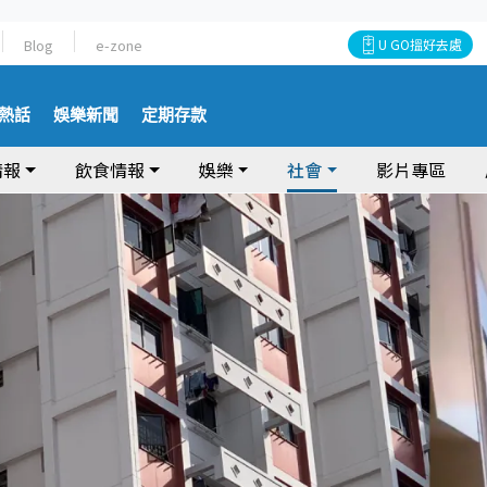
Blog
e-zone
U GO搵好去處
熱話
娛樂新聞
定期存款
情報
飲食情報
娛樂
社會
影片專區