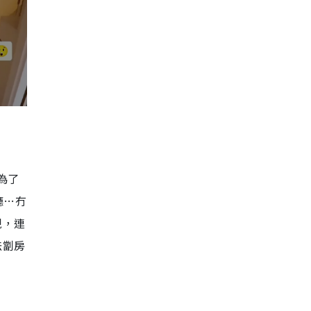
為了
廳…冇
視，連
法劏房