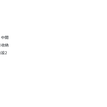
，中間
餘收納
設2