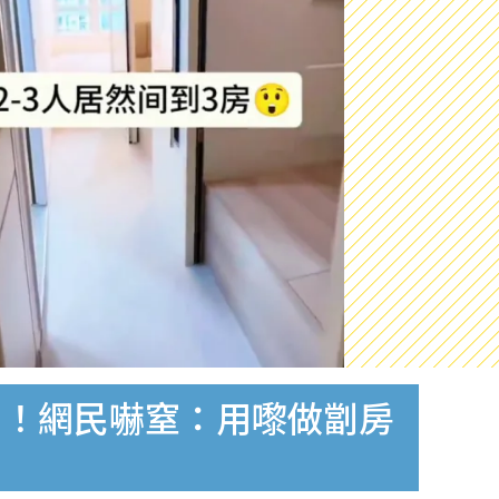
間！網民嚇窒：用嚟做劏房