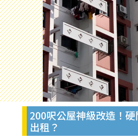
200呎公屋神級改造！
出租？