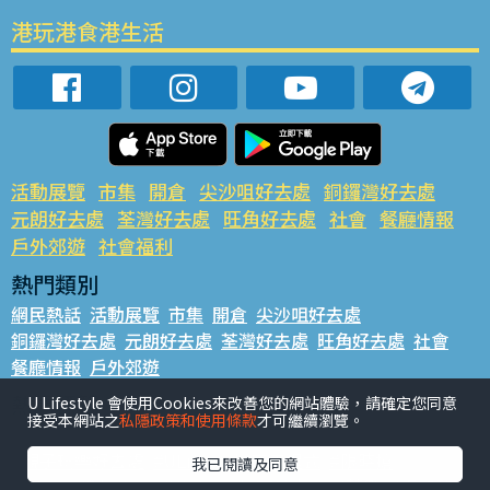
港玩港食港生活
活動展覽
市集
開倉
尖沙咀好去處
銅鑼灣好去處
元朗好去處
荃灣好去處
旺角好去處
社會
餐廳情報
戶外郊遊
社會福利
熱門類別
網民熱話
活動展覽
市集
開倉
尖沙咀好去處
銅鑼灣好去處
元朗好去處
荃灣好去處
旺角好去處
社會
餐廳情報
戶外郊遊
熱門標籤
U Lifestyle 會使用Cookies來改善您的網站體驗，請確定您同意
接受本網站之
私隱政策和使用條款
才可繼續瀏覽。
#UGO搵好去處
#人氣活動推介
#美食社群熱話
#親子玩樂好去處
#ULifestyle應用程式
#限時搶
我已閱讀及同意
#UJetso禮物放送
#ULifestyle商戶中心
#著數
#網絡熱話