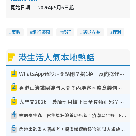
開始日期
2026年5月6日起
著數
銀行優惠
銀行
活期存款
理財
港生活人氣本地熱話
1
WhatsApp預設貼圖點刪？揭1招「反向操作」還原簡潔介面 附3步實測教學
2
香港山邊鐵閘邊門大開？內地客困惑意義何在！網民神回覆：呢種叫法理性防禦
3
鬼門開2026｜農曆七月撞正日全食特別邪？專家警告切忌做一事！揭4大禁忌+2招保平安
4
奪命寄生蟲｜食生菜狂瀉首現死者！疫潮惡化錄1.8萬宗病例 揭洗菜3大謬誤
5
內地客歎港人唔識老！揭港鐵保鮮級冷氣 港人求放過：咪投訴