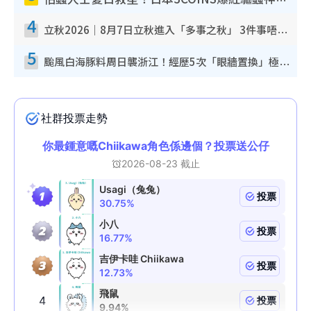
怕蟲人士夏日救星！日本3COINS爆紅驅蟲神器$45起 1招「全程免觸碰」輕鬆搞定小強
4
立秋2026｜8月7日立秋進入「多事之秋」 3件事唔做得！專家教6招開運 清枱頭／銀包納氣接好運
5
颱風白海豚料周日襲浙江！經歷5次「眼牆置換」極罕見 成登陸內地最長途颱風