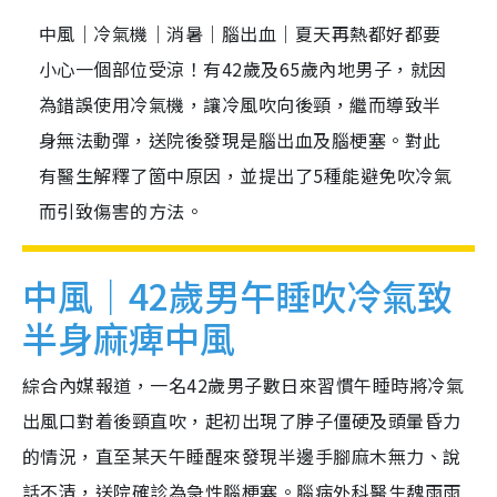
中風｜冷氣機｜消暑｜腦出血｜夏天再熱都好都要
小心一個部位受涼！有42歲及65歲內地男子，就因
為錯誤使用冷氣機，讓冷風吹向後頸，繼而導致半
身無法動彈，送院後發現是腦出血及腦梗塞。對此
有醫生解釋了箇中原因，並提出了5種能避免吹冷氣
而引致傷害的方法。
中風｜42歲男午睡吹冷氣致
半身麻痺中風
綜合內媒報道，一名42歲男子數日來習慣午睡時將冷氣
出風口對着後頸直吹，起初出現了脖子僵硬及頭暈昏力
的情況，直至某天午睡醒來發現半邊手腳麻木無力、說
話不清，送院確診為急性腦梗塞。腦病外科醫生魏雨雨