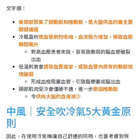
文字版：
後頸部聚集了頸動脈和椎動脈，是大腦供血的最主要
關鍵通道
冷風直吹
使血管劇烈收縮，血流阻力增加，導致血壓
瞬間飆升
對高血壓患者來說，容易致脆弱的腦血管破裂
出血
低溫刺激會
誘發血管痙攣，或致血管內原有的動脈斑
塊破裂
形成血栓阻塞血管，引致腦梗塞或腦出血
頸部肌肉受冷會僵硬不適，進一步
壓迫椎動脈
令
供向大腦的血液減少
中風｜安全吹冷氣5大黃金原
則
因此，在使用冷氣機讓自己舒適的同時，也要考慮到保