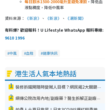
每日飲水1500-2000毫升並避免凍飲
，降低血
液黏稠度，降低中風率
資料來源：
《新浪》
、
《新浪》
、
《潮新聞》
有料爆? 歡迎報料！U Lifestyle WhatsApp 報料專線:
9610 1996
中風
血栓
健康快訊
港生活人氣本地熱話
1
裝修拆鐵閘隨時變賊人目標？網民揭2大關鍵用途：裝新式等於白裝？附新舊鐵閘分別
2
網傳公院改用內地/副廠藥？醫生拆解正副廠分別 揭4類人換藥隨時出事
3