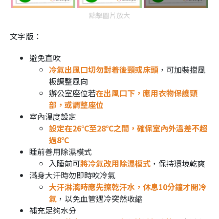
點擊圖片放大
文字版：
避免直吹
冷氣出風口切勿對着後頸或床頭
，可加裝擋風
板調整風向
辦公室座位若
在出風口下，應用衣物保護頸
部，或調整座位
室內溫度設定
設定在26℃至28℃之間，確保室內外溫差不超
過8℃
睡前善用除濕模式
入睡前可
將冷氣改用除濕模式
，保持環境乾爽
滿身大汗時勿即時吹冷氣
大汗淋漓時應先擦乾汗水，休息10分鐘才開冷
氣
，以免血管遇冷突然收縮
補充足夠水分