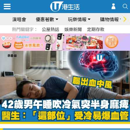
演唱會
優惠著數
玩樂情報
購物情報
熱門關鍵字：
公屋熱話
娛樂新聞
定期存款