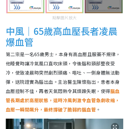
點擊圖片放大
中風｜65歲高血壓長者凌晨
爆血管
第二宗是一名65歲男士，本身有高血壓且服藥不規律，
他睡覺時讓冷氣風口直吹床頭，令後腦和頸部整夜受
冷，使致凌晨時突然劇烈頭痛、嘔吐、一側身體無法動
彈，送院證實為腦出血。主治醫生陳懷指出，患者本身
血壓控制不佳，再者天氣悶熱令其煩躁失眠，使得
腦血
管長期處於高壓狀態，這時冷風刺激令血管急劇收縮，
血壓一瞬間飆升，最終撐破了脆弱的腦血管
。