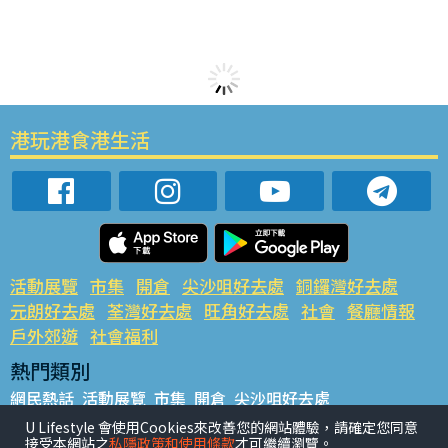
港玩港食港生活
活動展覽
市集
開倉
尖沙咀好去處
銅鑼灣好去處
元朗好去處
荃灣好去處
旺角好去處
社會
餐廳情報
戶外郊遊
社會福利
熱門類別
網民熱話
活動展覽
市集
開倉
尖沙咀好去處
銅鑼灣好去處
元朗好去處
荃灣好去處
旺角好去處
社會
U Lifestyle 會使用Cookies來改善您的網站體驗，請確定您同意
接受本網站之
私隱政策和使用條款
才可繼續瀏覽。
餐廳情報
戶外郊遊