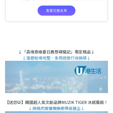
↓「森境奇緣夏日異想尋龍記」限定精品↓
↓漫遊秘境地墊、多用途旅行收納袋↓
【送您🐯】韓國超人氣文創品牌MUZIK TIGER 冰感風扇！
↓將萌虎嘅慵懶療癒帶返屋企↓