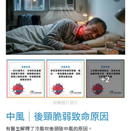
+2
點擊圖片放大
中風｜後頸脆弱致命原因
有醫生解釋了冷風吹後頸致中風的原因。