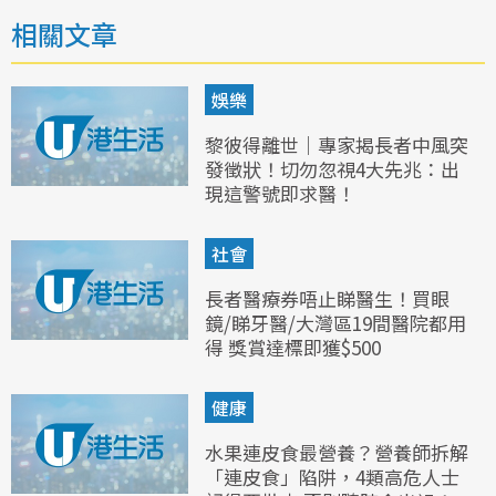
相關文章
娛樂
黎彼得離世｜專家揭長者中風突
發徵狀！切勿忽視4大先兆：出
現這警號即求醫！
社會
長者醫療券唔止睇醫生！買眼
鏡/睇牙醫/大灣區19間醫院都用
得 獎賞達標即獲$500
健康
水果連皮食最營養？營養師拆解
「連皮食」陷阱，4類高危人士