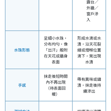
露台／
外牆／
窗戶滲
入
呈細小水珠，
形成水滴或水
分布均勻，像
漬，沿天花裂
水珠形態
「出汗」般附
縫或燈喉位置
在天花或牆身
滴下，常出現
表面
水漬
抹走後短時間
帶有異味或鏽
內不再出現
手感
漬，抹走後持
（待表面回
續滲出
暖）