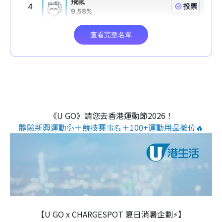
《U GO》請您去香港運動節2026！
體驗新興運動💦＋競技賽事💪＋100+運動用品攤位🔥
【U GO x CHARGESPOT 夏日消暑企劃⚡】