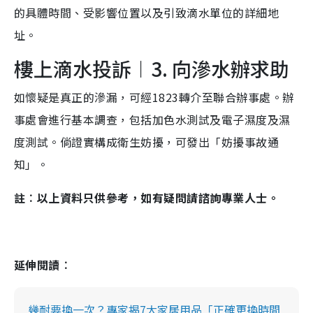
的具體時間、受影響位置以及引致滴水單位的詳細地
址。
樓上滴水投訴︱3. 向滲水辦求助
如懷疑是真正的滲漏，可經1823轉介至聯合辦事處。辦
事處會進行基本調查，包括加色水測試及電子濕度及濕
度測試。倘證實構成衛生妨擾，可發出「妨擾事故通
知」。
註︰以上資料只供參考，如有疑問請諮詢專業人士。
延伸閱讀︰
幾耐要換一次？專家揭7大家居用品「正確更換時間