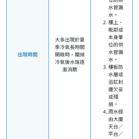
水管漏
水。
樓上、
毗鄰或
本身單
大多出現於夏
位的供
季冷氣長時間
水管漏
出現時間
開啟時，關掉
水。
冷氣後水珠逐
樓板防
漸消散
水層或
浴缸封
邊欠妥
或殘
損。
雨水經
由大廈
天台／
平台／