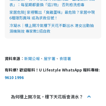
表」：每星期都要換「這1物」 否則愈洗愈毒
家居危險| 家裡飄出「臭雞蛋味」最危險？家居中現
6種隱形異味 或為求救信號！
冷凝水｜樓上開冷氣樓下天花不斷出水 港女出動抽
濕機無效 專家教1招自救
資料來源︰
新聞公報
、
屋宇署
、
食環署
有料爆? 歡迎報料！U Lifestyle WhatsApp 報料專線:
9610 1996
為何樓上開冷氣，樓下天花板會滴水？