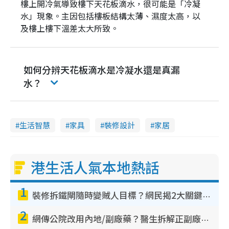
樓上開冷氣導致樓下天花板滴水，很可能是「冷凝
水」現象。主因包括樓板結構太薄、濕度太高，以
及樓上樓下溫差太大所致。
如何分辨天花板滴水是冷凝水還是真漏
水？
生活智慧
家具
裝修設計
家居
港生活人氣本地熱話
1
裝修拆鐵閘隨時變賊人目標？網民揭2大關鍵用途：裝新式等於白裝？附新舊鐵閘分別
2
網傳公院改用內地/副廠藥？醫生拆解正副廠分別 揭4類人換藥隨時出事