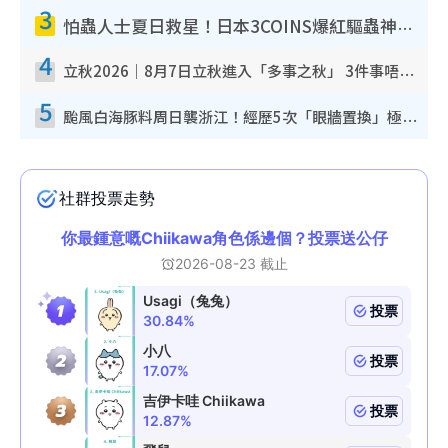
3
怕蟲人士夏日救星！日本3COINS爆紅驅蟲神器$45起 1招「全程免觸碰」輕鬆搞定小強
4
立秋2026｜8月7日立秋進入「多事之秋」 3件事唔做得！專家教6招開運 清枱頭／銀包納氣接好運
5
颱風白海豚料周日襲浙江！經歷5次「眼牆置換」極罕見 成登陸內地最長途颱風