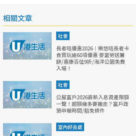
相關文章
社會
長者咭優惠2026︱樂悠咭長者卡
食買玩逾60項優惠 麥當勞送薯
餅/惠康百佳9折/海洋公園免費
入場！
社會
公屋富戶2026最新入息資產限額
一覽！超額幾多要搬走？富戶政
策申報時間/豁免條件
室內好去處