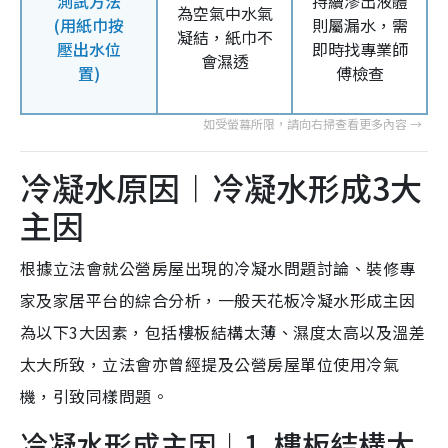
測試方法
持續滲出液體
為空氣中水氣
(用紙巾按
則屬漏水，需
凝結，紙巾不
壓出水位
即時找專業師
會濕透
置)
傅檢查
冷凝水原因︱冷凝水形成3大
主因
根據立法會就公營房屋出現的冷凝水問題討論、裝修專
家及家居平台的綜合分析，一般天花板冷凝水形成主因
為以下3大因素，包括樓板結構太薄、濕度太高以及溫差
太大所致，立法會亦曾經提及公營房屋單位使用冷氣
機，引致同樣問題。
冷凝水形成主因︱1. 樓板結構太