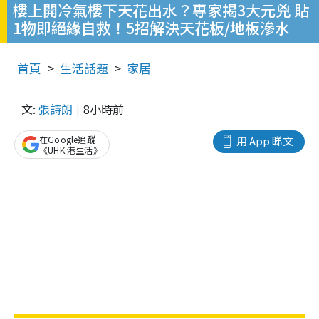
樓上開冷氣樓下天花出水？專家揭3大元兇 貼
1物即絕緣自救！5招解決天花板/地板滲水
首頁
生活話題
家居
文:
張詩朗
8小時前
在Google追蹤
用 App 睇文
《UHK 港生活》