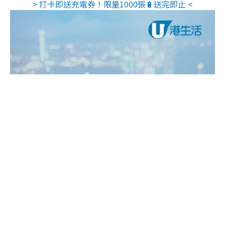
> 打卡即送充電券！限量1000張🔋送完即止 <