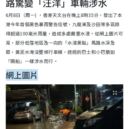
路驚變「汪洋」車輛涉水
6月8日（周一) ，香港天文台在晚上8時35分，發出了本
港今年首個黑色暴雨警告信號，九龍東及沙田等多區錄
得超過100毫米雨量，造成多處嚴重水浸。從網上圖片可
見，部分低窪地區及一向的「水浸黑點」馬路水深及
膝，黃泥水淹沒整條行車線，途經的巴士和小巴猶如
「開船」一樣涉水而行。
網上圖片