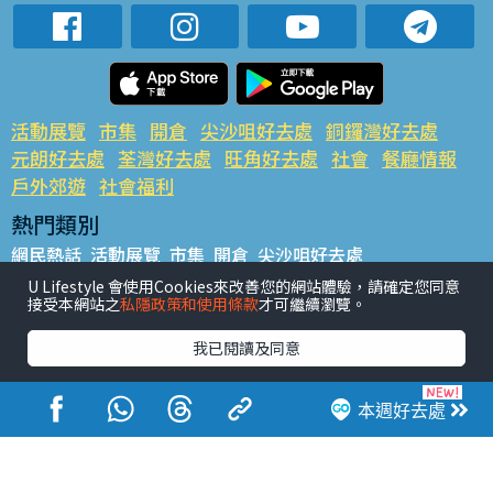
活動展覽
市集
開倉
尖沙咀好去處
銅鑼灣好去處
元朗好去處
荃灣好去處
旺角好去處
社會
餐廳情報
戶外郊遊
社會福利
熱門類別
網民熱話
活動展覽
市集
開倉
尖沙咀好去處
銅鑼灣好去處
元朗好去處
荃灣好去處
旺角好去處
社會
U Lifestyle 會使用Cookies來改善您的網站體驗，請確定您同意
接受本網站之
私隱政策和使用條款
才可繼續瀏覽。
餐廳情報
戶外郊遊
熱門標籤
我已閱讀及同意
#UGO搵好去處
#人氣活動推介
#美食社群熱話
#親子玩樂好去處
#ULifestyle應用程式
#限時搶
本週好去處
#UJetso禮物放送
#ULifestyle商戶中心
#著數
#網絡熱話
香港經濟日報版權所有©2026