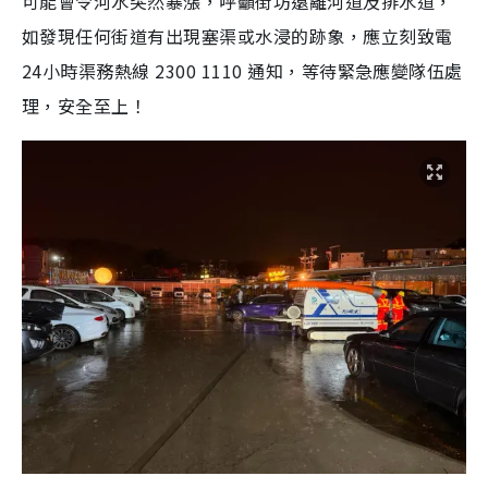
可能會令河水突然暴漲，呼籲街坊遠離河道及排水道，
如發現任何街道有出現塞渠或水浸的跡象，應立刻致電
24小時渠務熱線 2300 1110 通知，等待緊急應變隊伍處
理，安全至上！