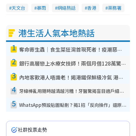
天文台
暴雨
網絡熱話
香港
渠務署
港生活人氣本地熱話
1
奪命寄生蟲｜食生菜狂瀉首現死者！疫潮惡化錄1.8萬宗病例 揭洗菜3大謬誤
2
銀行高層戀上水療女技師！兩個月借128萬驚覺「沉船」沉落火海 揭背後疑似邪教操控賣淫
3
內地客歎港人唔識老！揭港鐵保鮮級冷氣 港人求放過：咪投訴
4
牙線棒亂用隨時越清越污糟！牙醫驚揭盲目過戶細菌恐致蛀牙：呢種先係日常真保養
5
WhatsApp預設貼圖點刪？揭1招「反向操作」還原簡潔介面 附3步實測教學