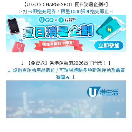
【U GO x CHARGESPOT 夏日消暑企劃⚡】
> 打卡即送充電券！限量1000張🔋送完即止 <
↓ 【免費送】香港運動節2026電子門票！↓
↓ 設過百運動用品攤位 / 可現場體驗多項新穎運動及觀賞
賽事🔥 ↓