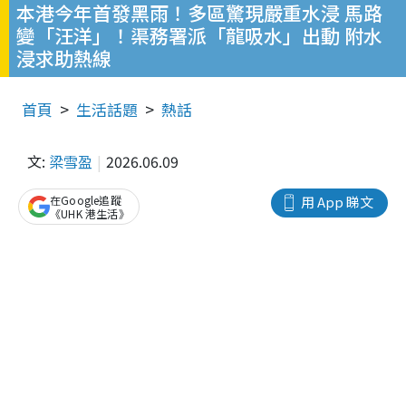
本港今年首發黑雨！多區驚現嚴重水浸 馬路
變「汪洋」！渠務署派「龍吸水」出動 附水
浸求助熱線
首頁
生活話題
熱話
文:
梁雪盈
2026.06.09
在Google追蹤
用 App 睇文
《UHK 港生活》