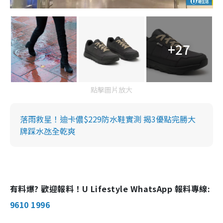
+27
點擊圖片放大
落雨救星！迪卡儂$229防水鞋實測 揭3優點完勝大
牌踩水氹全乾爽
有料爆? 歡迎報料！U Lifestyle WhatsApp 報料專線:
9610 1996