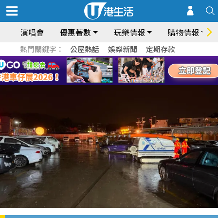
演唱會
優惠著數
玩樂情報
購物情報
熱門關鍵字：
公屋熱話
娛樂新聞
定期存款