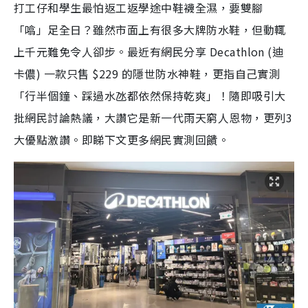
打工仔和學生最怕返工返學途中鞋襪全濕，要雙腳
「噏」足全日？雖然市面上有很多大牌防水鞋，但動輒
上千元難免令人卻步。最近有網民分享 Decathlon (迪
卡儂) 一款只售 $229 的隱世防水神鞋，更指自己實測
「行半個鐘、踩過水氹都依然保持乾爽」！隨即吸引大
批網民討論熱議，大讚它是新一代雨天窮人恩物，更列3
大優點激讚。即睇下文更多網民實測回饋。