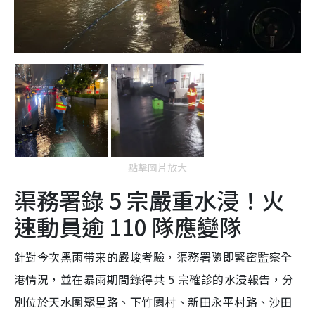
點擊圖片放大
渠務署錄 5 宗嚴重水浸！火
速動員逾 110 隊應變隊
針對今次黑雨带来的嚴峻考驗，渠務署隨即緊密監察全
港情況，並在暴雨期間錄得共 5 宗確診的水浸報告，分
別位於天水圍聚星路、下竹園村、新田永平村路、沙田