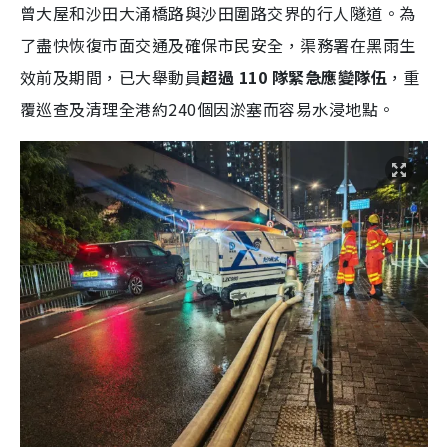
曾大屋和沙田大涌橋路與沙田圍路交界的行人隧道。為
了盡快恢復市面交通及確保市民安全，渠務署在黑雨生
效前及期間，已大舉動員
超過 110 隊緊急應變隊伍
，重
覆巡查及清理全港約240個因淤塞而容易水浸地點。