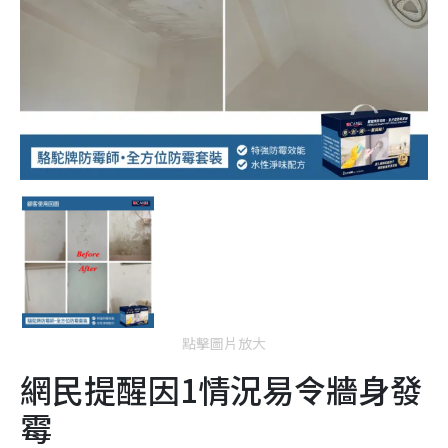
點擊圖片放大
網民提醒因1情況易令牆身發
霉