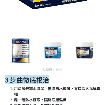
點擊圖片放大
3 步曲徹底根治
用深層殺霉水清潔，無漂白水成份，直接深入瓦解霉
根
髹一層防水底漆，隔開底層濕氣