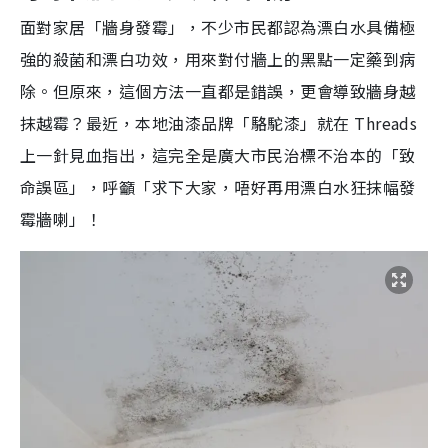
面對家居「牆身發霉」，不少市民都認為漂白水具備極
強的殺菌和漂白功效，用來對付牆上的黑點一定藥到病
除。但原來，這個方法一直都是錯誤，更會導致牆身越
抹越霉？最近，本地油漆品牌「駱駝漆」就在 Threads
上一針見血指出，這完全是廣大市民治標不治本的「致
命誤區」，呼籲「求下大家，唔好再用漂白水狂抹幅發
霉牆喇」！