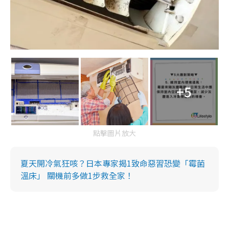
+5
點擊圖片放大
夏天開冷氣狂咳？日本專家揭1致命惡習恐變「霉菌
溫床」 關機前多做1步救全家！