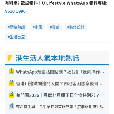
有料爆? 歡迎報料！U Lifestyle WhatsApp 報料專線:
9610 1996
網絡熱話
家居
霉菌
裝修設計
生活智慧
港生活人氣本地熱話
1
WhatsApp預設貼圖點刪？揭1招「反向操作」還原簡潔介面 附3步實測教學
2
香港山邊鐵閘邊門大開？內地客困惑意義何在！網民神回覆：呢種叫法理性防禦
3
鬼門開2026｜農曆七月撞正日全食特別邪？專家警告切忌做一事！揭4大禁忌+2招保平安
4
奪命寄生蟲｜食生菜狂瀉首現死者！疫潮惡化錄1.8萬宗病例 揭洗菜3大謬誤