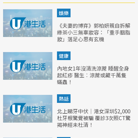
娛樂
《夫妻的博弈》郭柏妍親自拆解
綠茶小三無辜妝容：「重手胭脂
妝」落足心思有玄機
健康
內地女1年沒清洗涼蓆 睡醒全身
起紅疹 醫生︰涼蓆或藏千萬隻
蟎蟲！
熱話
北上睇牙中伏｜港女深圳$2,000
杜牙根驚覺被騙 覆診3次照CT驚
揭神經未杜清！