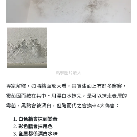
點擊圖片放大
專家解釋，如將牆面放大看，其實漆面上有好多窿窿，
霉菌因而藏在其中。用漂白水抹完，是可以抹走表層的
霉菌，黑點會被漂白，但隨而代之會換來4大傷害：
白色牆會抹到變黃
彩色牆會抹甩色
全屋都係漂白水味