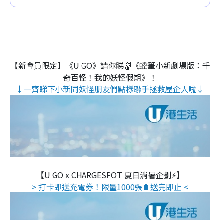
【新會員限定】《U GO》請你睇👹《蠟筆小新劇場版：千
奇百怪！我的妖怪假期》！
↓一齊睇下小新同妖怪朋友們點樣聯手拯救屋企人啦↓
【U GO x CHARGESPOT 夏日消暑企劃⚡】
> 打卡即送充電券！限量1000張🔋送完即止 <