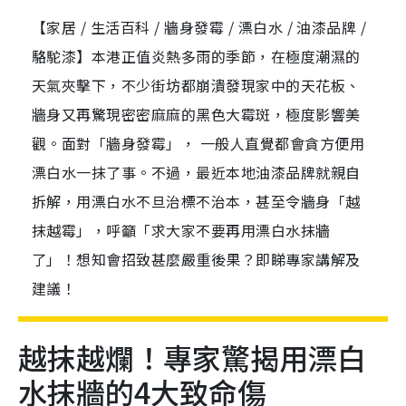
【家居 / 生活百科 / 牆身發霉 / 漂白水 / 油漆品牌 /
駱駝漆】本港正值炎熱多雨的季節，在極度潮濕的
天氣夾擊下，不少街坊都崩潰發現家中的天花板、
牆身又再驚現密密麻麻的黑色大霉斑，極度影響美
觀。面對「牆身發霉」， 一般人直覺都會貪方便用
漂白水一抹了事。不過，最近本地油漆品牌就親自
拆解，用漂白水不旦治標不治本，甚至令牆身「越
抹越霉」，呼籲「求大家不要再用漂白水抹牆
了」！想知會招致甚麼嚴重後果？即睇專家講解及
建議！
越抹越爛！專家驚揭用漂白
水抹牆的4大致命傷