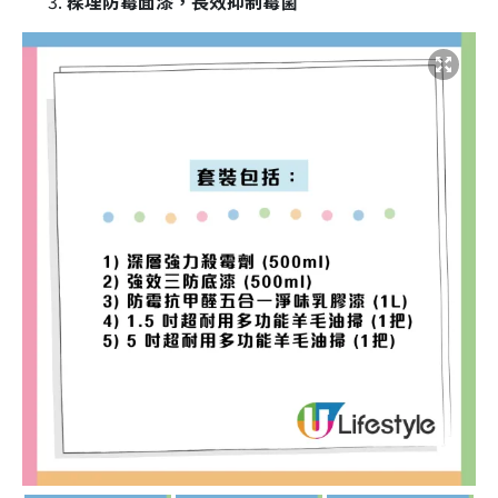
髹埋防霉面漆，長效抑制霉菌