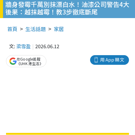
牆身發霉千萬別抹漂白水！油漆公司警告4大
後果：越抹越霉！教3步徹底斷尾
首頁
生活話題
家居
文:
梁雪盈
2026.06.12
在Google追蹤
用 App 睇文
《UHK 港生活》