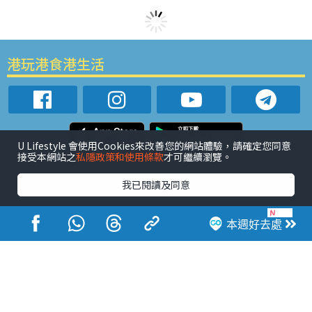
港玩港食港生活
U Lifestyle 會使用Cookies來改善您的網站體驗，請確定您同意
接受本網站之
私隱政策和使用條款
才可繼續瀏覽。
活動展覽
市集
開倉
尖沙咀好去處
銅鑼灣好去處
元朗好去處
荃灣好去處
旺角好去處
社會
餐廳情報
我已閱讀及同意
戶外郊遊
社會福利
熱門類別
本週好去處
網民熱話
活動展覽
市集
開倉
尖沙咀好去處
銅鑼灣好去處
元朗好去處
荃灣好去處
旺角好去處
社會
餐廳情報
戶外郊遊
熱門標籤