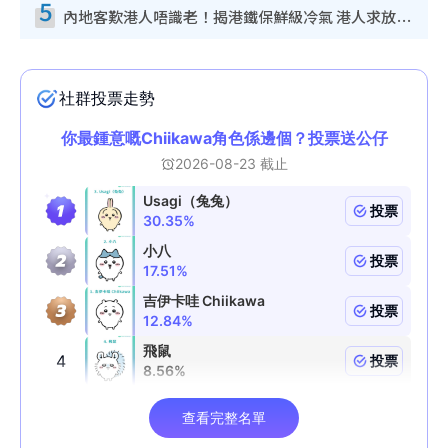
5
內地客歎港人唔識老！揭港鐵保鮮級冷氣 港人求放過：咪投訴