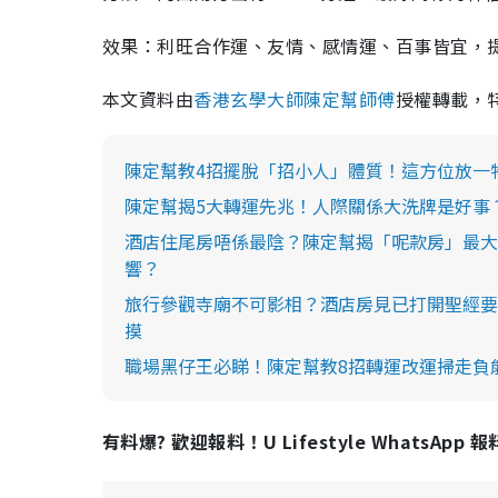
效果：利旺合作運、友情、感情運、百事皆宜，
本文資料由
香港玄學大師陳定幫師傅
授權轉載，
陳定幫教4招擺脫「招小人」體質！這方位放一物
陳定幫揭5大轉運先兆！人際關係大洗牌是好事
酒店住尾房唔係最陰？陳定幫揭「呢款房」最大
響？
旅行參觀寺廟不可影相？酒店房見已打開聖經要
摸
職場黑仔王必睇！陳定幫教8招轉運改運掃走負
有料爆? 歡迎報料！U Lifestyle WhatsApp 