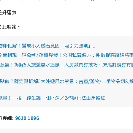
提升運氣
特此鳴謝。
即化解！變成小人磁石竟因「吸引力法則」...
？面相現一現象=財運將爆發！公開私藏偏方：咁做提高贏錢勝
殺氣！拆解5大旅遊風水迷思：入房敲門有技巧、床尾對鏡有冇
點做？陳定幫拆解5大外遊風水禁忌：古董/舊物/二手物品切勿
能量！一招「錢生錢」旺財運／2杯顯化法由黑轉紅
報料專線:
9610 1996