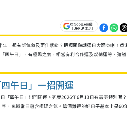
在Google追蹤
《UHK 港生活》
下半年，想有新氣象及更佳狀態？把握關鍵轉運日大翻身喇！香
是「四午日」，有極陽之氣，相當有利合作運及感情運等，建議
「四午日」一招開運
日「四午日」出門開運。究竟2026年6月13日有甚麼特別呢
」字，象徵當日蘊含極陽之氣。這個難得的好日子基本上是60