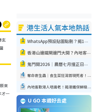
港生活人氣本地熱話
1
港玄
WhatsApp預設貼圖點刪？揭1招「反向操作」還原簡潔介面 附3步實測教學
當
2
香港山邊鐵閘邊門大開？內地客困惑意義何在！網民神回覆：呢種叫法理性防禦
3
鬼門開2026｜農曆七月撞正日全食特別邪？專家警告切忌做一事！揭4大禁忌+2招保平安
4
奪命寄生蟲｜食生菜狂瀉首現死者！疫潮惡化錄1.8萬宗病例 揭洗菜3大謬誤
5
？原來
內地客歎港人唔識老！揭港鐵保鮮級冷氣 港人求放過：咪投訴
年才一
U GO 本週好去處