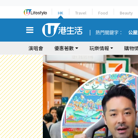
HK
Travel
Food
Beauty
熱門關鍵字：
公屋
演唱會
優惠著數
玩樂情報
購物