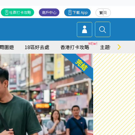
社群打卡攻略
商戶中心
下載 App
繁
简
周圍遊
18區好去處
香港打卡攻略
主題特集