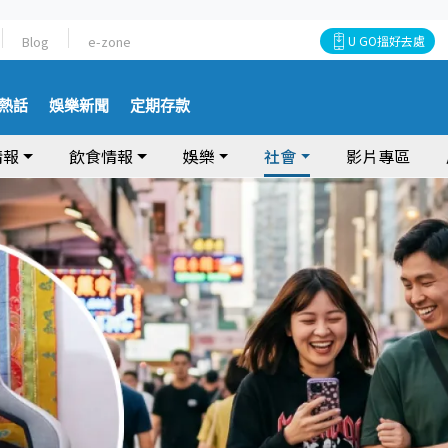
Blog
e-zone
U GO搵好去處
熱話
娛樂新聞
定期存款
情報
飲食情報
娛樂
社會
影片專區