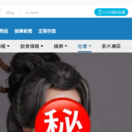
Blog
e-zone
U GO搵好去處
熱話
娛樂新聞
定期存款
情報
飲食情報
娛樂
社會
影片專區