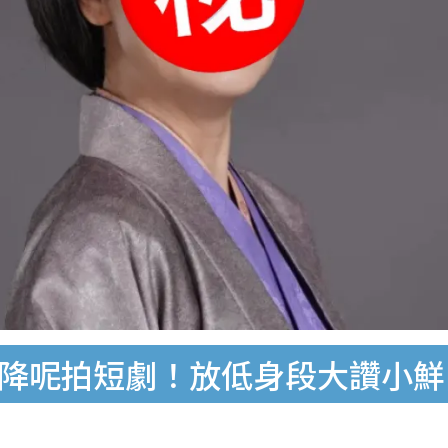
上降呢拍短劇！放低身段大讚小