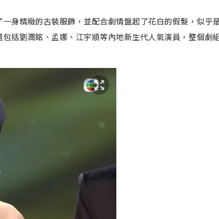
了一身精緻的古裝服飾，並配合劇情盤起了花白的假髮，似乎
還包括劉潤銘、孟娜、江宇順等內地新生代人氣演員，整個劇