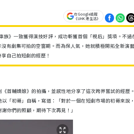
在Google追蹤
《UHK 港生活》
流上車族》一致獲得演技好評，成功斬獲首個「視后」獎項。不過
年沒有劇集可拍的空窗期。而為保人氣，她就積極開拓全新演
分享自己拍短劇的經歷！
劇《首輔嬌娘》的拍攝，並感性地分享了這次跨界嘗試的經歷
她以「初哥」自稱，寫道：「對於一個在短劇市場的初哥來說
謝謝你們的照顧，期待下次再見！」