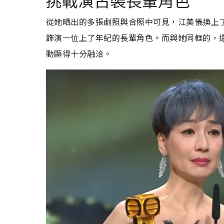
挑戰演古裝長輩角色
從她晒出的多張劇照與合照中可見，江美儀換上
飾演一位上了年紀的長輩角色。而與她同框的，
動顯得十分融洽。