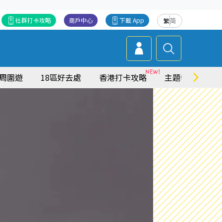
社群打卡攻略
商戶中心
下載 App
繁
简
周圍遊
18區好去處
香港打卡攻略
主題特集