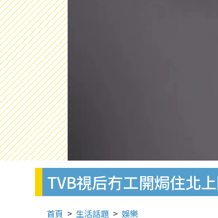
TVB視后冇工開焗住北
首頁
生活話題
娛樂