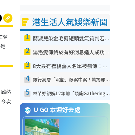
港生活人氣娛樂新聞
1
在奪
簡淑兒染金毛剪短頭髮氣質判若兩人！嚇壞老公麥大力都認唔出：「你做咩事？」
藝跑
2
湯洛雯傳終於有好消息造人成功！兩大細節曝孕味極濃惹猜測：大肚婆先會咁！
3
8大最冇禮貌藝人名單被瘋傳！網民揭發明星真面目 一致數臭呢位係無品天花板？
4
銀行高層「沉船」爆案中案！驚揭邪教洗腦操控賣淫被吞600萬 幕後黑手講多錯多
5
。雖然
林芊妤親解12年前「殘廁Gathering」真相！高層解約一句話重創尊嚴至今拒返TVB
，今次
U GO 本週好去處