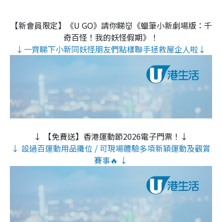
【新會員限定】《U GO》請你睇👹《蠟筆小新劇場版：千
奇百怪！我的妖怪假期》！
↓一齊睇下小新同妖怪朋友們點樣聯手拯救屋企人啦↓
↓ 【免費送】香港運動節2026電子門票！↓
↓ 設過百運動用品攤位 / 可現場體驗多項新穎運動及觀賞
賽事🔥 ↓