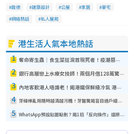
啟德
建築設計
公屋
家居
豪宅
網絡熱話
私人屋苑
港生活人氣本地熱話
1
奪命寄生蟲｜食生菜狂瀉首現死者！疫潮惡化錄1.8萬宗病例 揭洗菜3大謬誤
2
銀行高層戀上水療女技師！兩個月借128萬驚覺「沉船」沉落火海 揭背後疑似邪教操控賣淫
3
內地客歎港人唔識老！揭港鐵保鮮級冷氣 港人求放過：咪投訴
4
牙線棒亂用隨時越清越污糟！牙醫驚揭盲目過戶細菌恐致蛀牙：呢種先係日常真保養
5
WhatsApp預設貼圖點刪？揭1招「反向操作」還原簡潔介面 附3步實測教學