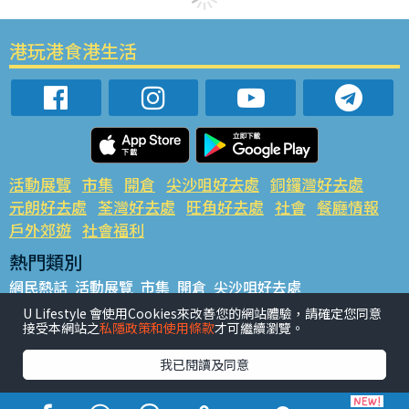
港玩港食港生活
活動展覽
市集
開倉
尖沙咀好去處
銅鑼灣好去處
元朗好去處
荃灣好去處
旺角好去處
社會
餐廳情報
戶外郊遊
社會福利
熱門類別
網民熱話
活動展覽
市集
開倉
尖沙咀好去處
銅鑼灣好去處
元朗好去處
荃灣好去處
旺角好去處
社會
U Lifestyle 會使用Cookies來改善您的網站體驗，請確定您同意
接受本網站之
私隱政策和使用條款
才可繼續瀏覽。
餐廳情報
戶外郊遊
熱門標籤
我已閱讀及同意
#UGO搵好去處
#人氣活動推介
#美食社群熱話