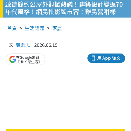
啟德簡約公屋外觀掀熱議！建築設計變返70
年代風格！網民批影響市容：難民營咁樣
首頁
生活話題
家居
文:
黃樂恩
2026.06.15
在Google追蹤
用 App 睇文
《UHK 港生活》