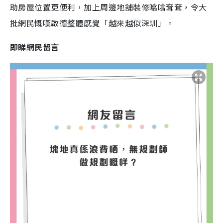
助房屋位置更便利，加上周邊地舖裝修噏噏耷耷，令大
批網民慨嘆啟德整體感覺「越來越似深圳」。
即睇網民留言