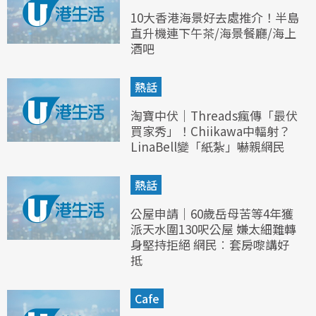
10大香港海景好去處推介！半島
直升機連下午茶/海景餐廳/海上
酒吧
熱話
淘寶中伏｜Threads瘋傳「最伏
買家秀」！Chiikawa中輻射？
LinaBell變「紙紮」嚇親網民
熱話
公屋申請｜60歲岳母苦等4年獲
派天水圍130呎公屋 嫌太細難轉
身堅持拒絕 網民︰套房嚟講好
抵
Cafe