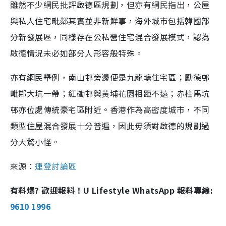
雖然不少網民批評啟德區規劃，但亦有網民指出，公屋
與私人住宅毗鄰其實並非新鮮事，海外城市包括韓國部
分新發展區，同樣存在公私營住宅混合發展模式，認為
啟德情況未必如部分人形容般特殊。
亦有網民舉例，南山邨旁邊便是九龍塘住宅區；勵德邨
毗鄰大坑一帶；紅磡邨與黃埔花園相距不遠；赤柱馬坑
邨亦位處傳統豪宅區附近。香港作為高密度城市，不同
類型住屋混合發展十分普遍，因此毋須對啟德的規劃過
分大驚小怪。
來源：
連登討論區
有料爆? 歡迎報料！U Lifestyle WhatsApp 報料專線:
9610 1996