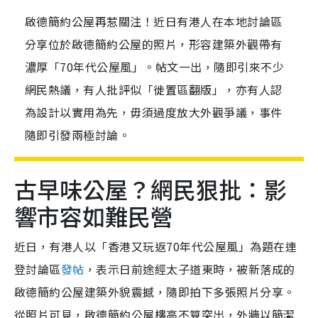
啟德簡約公屋再惹關注！近日有港人在本地討論區
分享位於啟德簡約公屋的照片，形容建築外觀帶有
濃厚「70年代公屋風」。帖文一出，隨即引來不少
網民熱議，有人批評似「徙置區翻版」，亦有人認
為設計以實用為先，毋須過度放大外觀爭議，事件
隨即引發兩極討論。
古早味公屋？網民狠批：影
響市容如難民營
近日，有港人以「香港又玩返70年代公屋風」為題在連
登討論區
發帖
，表示日前途經太子道東時，被新落成的
啟德簡約公屋建築外貌震撼，隨即拍下多張照片分享。
從照片可見，啟德簡約公屋樓高不算突出，外牆以簡潔