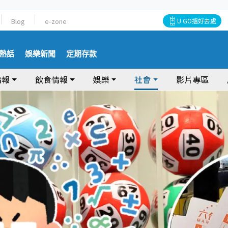
Blog
e-zone
U GO搵好去處
熱話
娛樂新聞
定期存款
情報
飲食情報
娛樂
社會
影片專區