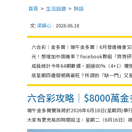
首頁
生活話題
熱話
文:
梁穎心
2026.06.18
六合彩｜金多寶｜端午金多寶｜6月發達機會又嚟
元！想增加中獎機率？Facebook群組「齊
成員統計今年64期數據，超過80%（4+1
底星期四邊個號碼最旺？所謂的「缺一門」又是
六合彩攻略｜$8000萬
端午金多寶攪珠將於2026年6月18日(星期四)
大家有更充裕的時間投注，星期二（6月16日）