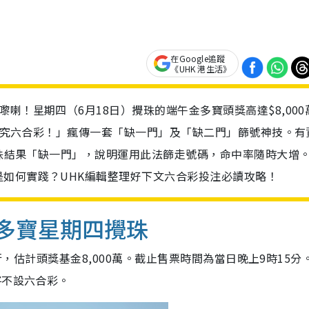
在Google追蹤
《UHK 港生活》
喇！星期四（6月18日）攪珠的端午金多寶頭獎高達$8,000
齊研究六合彩！」瘋傳一套「缺一門」及「缺二門」篩號神技。有
）攪珠結果「缺一門」，說明運用此法篩走號碼，命中率隨時大增
如何實踐？UHK編輯整理好下文六合彩投注必讀攻略！
金多寶星期四攪珠
舉行，估計頭獎基金8,000萬。截止售票時間為當日晚上9時15分
將不設六合彩。