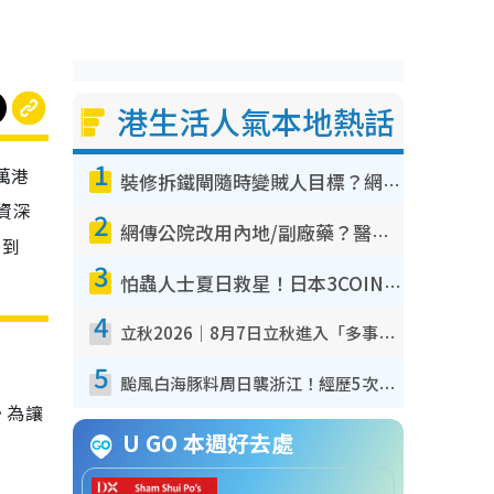
港生活人氣本地熱話
1
萬港
裝修拆鐵閘隨時變賊人目標？網民揭2大關鍵用途：裝新式等於白裝？附新舊鐵閘分別
資深
2
網傳公院改用內地/副廠藥？醫生拆解正副廠分別 揭4類人換藥隨時出事
。到
3
怕蟲人士夏日救星！日本3COINS爆紅驅蟲神器$45起 1招「全程免觸碰」輕鬆搞定小強
4
立秋2026｜8月7日立秋進入「多事之秋」 3件事唔做得！專家教6招開運 清枱頭／銀包納氣接好運
5
颱風白海豚料周日襲浙江！經歷5次「眼牆置換」極罕見 成登陸內地最長途颱風
。為讓
U GO 本週好去處