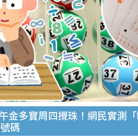
萬端午金多寶周四攪珠！網民實測「
財號碼