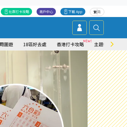
社群打卡攻略
商戶中心
下載 App
繁
简
周圍遊
18區好去處
香港打卡攻略
主題特集