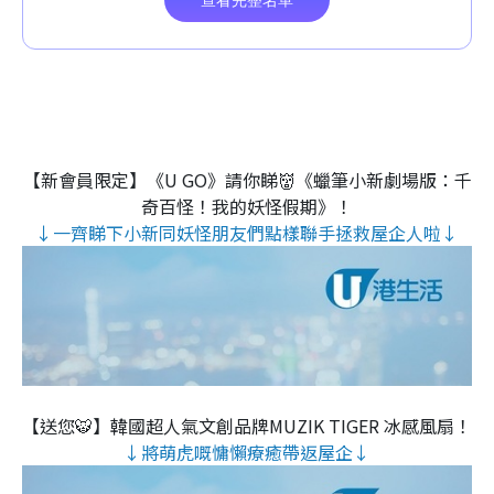
【新會員限定】《U GO》請你睇👹《蠟筆小新劇場版：千
奇百怪！我的妖怪假期》！
↓一齊睇下小新同妖怪朋友們點樣聯手拯救屋企人啦↓
【送您🐯】韓國超人氣文創品牌MUZIK TIGER 冰感風扇！
↓將萌虎嘅慵懶療癒帶返屋企↓