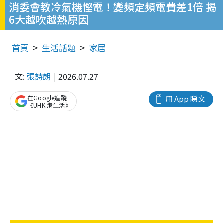
消委會教冷氣機慳電！變頻定頻電費差1倍 揭
6大越吹越熱原因
首頁
生活話題
家居
文:
張詩朗
2026.07.27
在Google追蹤
用 App 睇文
《UHK 港生活》