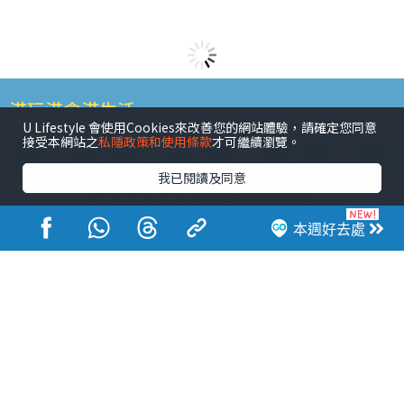
港玩港食港生活
U Lifestyle 會使用Cookies來改善您的網站體驗，請確定您同意
接受本網站之
私隱政策和使用條款
才可繼續瀏覽。
我已閱讀及同意
本週好去處
活動展覽
市集
開倉
尖沙咀好去處
銅鑼灣好去處
元朗好去處
荃灣好去處
旺角好去處
社會
餐廳情報
戶外郊遊
社會福利
熱門類別
網民熱話
活動展覽
市集
開倉
尖沙咀好去處
銅鑼灣好去處
元朗好去處
荃灣好去處
旺角好去處
社會
餐廳情報
戶外郊遊