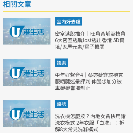
相關文章
室內好去處
密室逃脫推介｜旺角黃埔荔枝角
6大密室逃脫lost逃出香港 5D實
境/鬼屋元素/電子機關
娛樂
中年好聲音4｜蔡宓婕穿旗袍克
服晒腿迷暈評判 伸腿想加分被
車婉婉當場制止
熱話
洗衣機怎麼按？內地女貪快用錯
洗衣模式 2年衣服「白洗」！拆
解8大常見洗滌模式