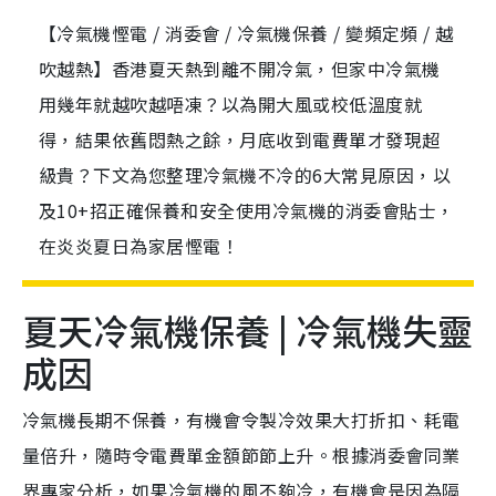
【冷氣機慳電 / 消委會 / 冷氣機保養 / 變頻定頻 / 越
吹越熱】香港夏天熱到離不開冷氣，但家中冷氣機
用幾年就越吹越唔凍？以為開大風或校低溫度就
得，結果依舊悶熱之餘，月底收到電費單才發現超
級貴？下文為您整理冷氣機不冷的6大常見原因，以
及10+招正確保養和安全使用冷氣機的消委會貼士，
在炎炎夏日為家居慳電！
夏天冷氣機保養 | 冷氣機失靈
成因
冷氣機長期不保養，有機會令製冷效果大打折扣、耗電
量倍升，隨時令電費單金額節節上升。根據消委會同業
界專家分析，如果冷氣機的風不夠冷，有機會是因為隔