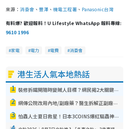
來源：
消委會
、
豐澤
、
機電工程署
、
Panasonic台灣
有料爆? 歡迎報料！U Lifestyle WhatsApp 報料專線:
9610 1996
家電
電力
電費
消委會
港生活人氣本地熱話
1
裝修拆鐵閘隨時變賊人目標？網民揭2大關鍵用途：裝新式等於白裝？附新舊鐵閘分別
2
網傳公院改用內地/副廠藥？醫生拆解正副廠分別 揭4類人換藥隨時出事
3
怕蟲人士夏日救星！日本3COINS爆紅驅蟲神器$45起 1招「全程免觸碰」輕鬆搞定小強
4