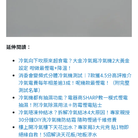
延伸閱讀：
冷氣向下吹原來超食電？大金冷氣揭冷氣機2大黃金
設定 咁做最慳電+降溫！
消委會變頻式分體冷氣機測試︱7款獲4.5分高評推介
冷氣電費每年相差逾3成！呢幾款最慳電！（附完整
測試名單）
冷氣機都有抽濕功能？電器商SHARP教一模式慳電
抽濕！附冷氣除濕用法＋防霉慳電貼士
冷氣唔凍仲結冰？拆解冷氣結冰4大原因！專家親授
30分鐘DIY洗冷氣機防結霜 隨時慳過千維修費
樓上開冷氣樓下天花出水？專家揭3大元兇 貼1物即
絕緣自救！5招解決天花板/地板滲水