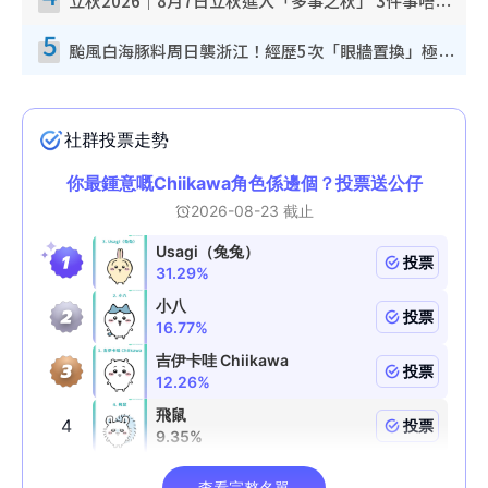
立秋2026｜8月7日立秋進入「多事之秋」 3件事唔做得！專家教6招開運 清枱頭／銀包納氣接好運
5
颱風白海豚料周日襲浙江！經歷5次「眼牆置換」極罕見 成登陸內地最長途颱風