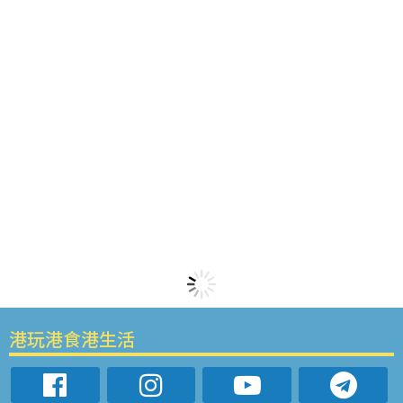
港玩港食港生活