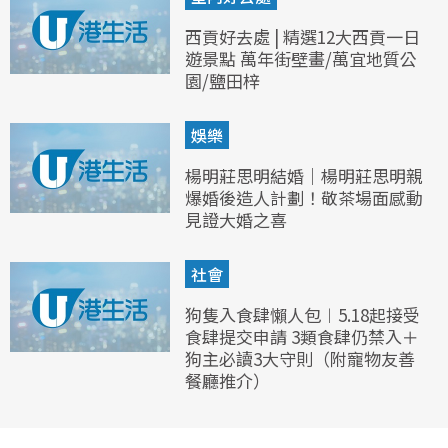
西貢好去處 | 精選12大西貢一日
遊景點 萬年街壁畫/萬宜地質公
園/鹽田梓
娛樂
楊明莊思明結婚｜楊明莊思明親
爆婚後造人計劃！敬茶場面感動
見證大婚之喜
社會
狗隻入食肆懶人包︱5.18起接受
食肆提交申請 3類食肆仍禁入＋
狗主必讀3大守則（附寵物友善
餐廳推介）