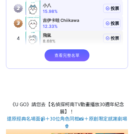
《U GO》請您去【名偵探柯南TV動畫播放30週年紀念
展】！
還原經典名場面📹＋30位角色同框📸＋原創限定感謝劇場
🍿