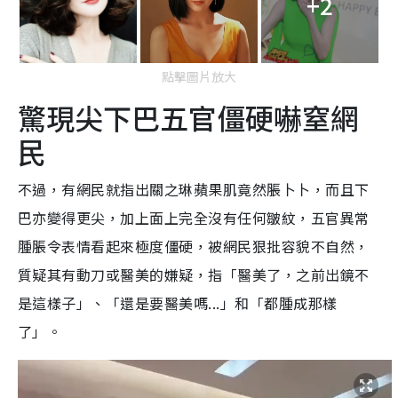
+2
點擊圖片放大
驚現尖下巴五官僵硬嚇窒網
民
不過，有網民就指出關之琳蘋果肌竟然脹卜卜，而且下
巴亦變得更尖，加上面上完全沒有任何皺紋，五官異常
腫脹令表情看起來極度僵硬，被網民狠批容貌不自然，
質疑其有動刀或醫美的嫌疑，指「醫美了，之前出鏡不
是這樣子」、「還是要醫美嗎...」和「都腫成那樣
了」。