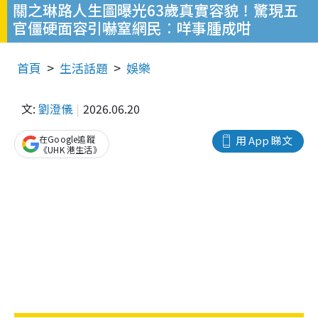
關之琳路人生圖曝光63歲真實容貌！驚現五
官僵硬面容引嚇窒網民︰咩事腫成咁
首頁
生活話題
娛樂
文:
劉澄儀
2026.06.20
在Google追蹤
用 App 睇文
《UHK 港生活》