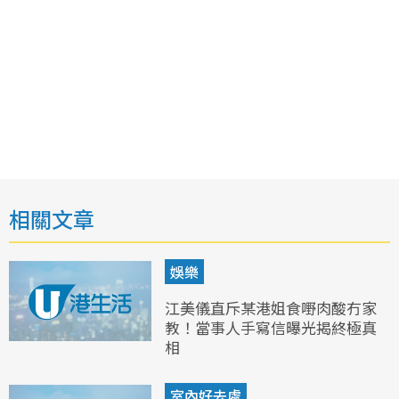
相關文章
娛樂
江美儀直斥某港姐食嘢肉酸冇家
教！當事人手寫信曝光揭終極真
相
室內好去處