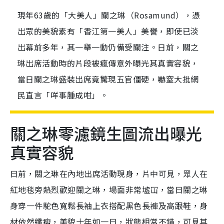
現年63歲的「大美人」關之琳（Rosamund），憑
出眾的美貌素有「香江第一美人」美譽，即使已淡
出幕前多年，其一舉一動仍備受關注。日前，關之
琳出席活動時的片段被瘋傳意外曝光其真實容貌，
當日關之琳盛裝出席竟驚現五官僵硬，嚇窒大批網
民直言「咩事腫成咁」。
關之琳零濾鏡生圖流出曝光
真實容貌
日前，關之琳在內地出席活動現身，片中可見，眾人在
紅地毯旁熱烈歡迎關之琳，場面非常墟冚，當日關之琳
身穿一件駝色寬鬆長袖上衣搭配黑色長褲及高跟鞋，身
材依然纖瘦，美貌十年如一日，狀態相當不錯，可見其