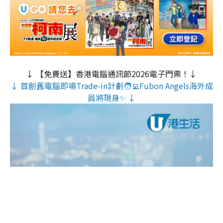
↓ 【免費送】香港電腦通訊節2026電子門票！↓
↓ 首創舊電腦即場Trade-in計劃🧑‍💻Fubon Angels海外成
員將現身✨ ↓