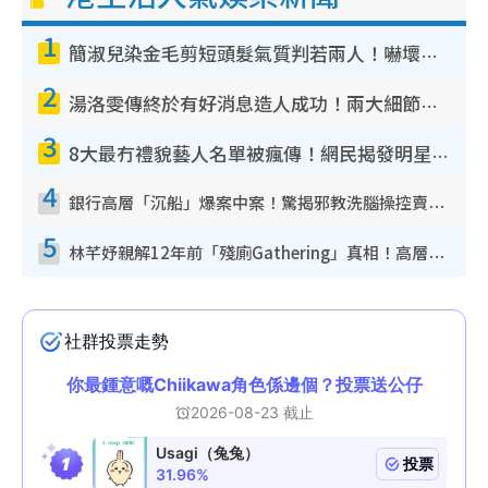
1
簡淑兒染金毛剪短頭髮氣質判若兩人！嚇壞老公麥大力都認唔出：「你做咩事？」
2
湯洛雯傳終於有好消息造人成功！兩大細節曝孕味極濃惹猜測：大肚婆先會咁！
3
8大最冇禮貌藝人名單被瘋傳！網民揭發明星真面目 一致數臭呢位係無品天花板？
4
銀行高層「沉船」爆案中案！驚揭邪教洗腦操控賣淫被吞600萬 幕後黑手講多錯多
5
林芊妤親解12年前「殘廁Gathering」真相！高層解約一句話重創尊嚴至今拒返TVB