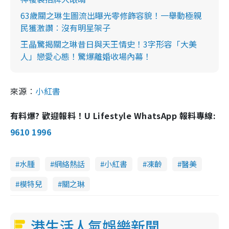
63歲關之琳生圖流出曝光零修飾容貌！一舉動極親
民獲激讚︰沒有明星架子
王晶驚揭關之琳昔日與天王情史！3字形容「大美
人」戀愛心態！驚爆離婚收場內幕！
來源︰
小紅書
有料爆? 歡迎報料！U Lifestyle WhatsApp 報料專線:
9610 1996
水腫
網絡熱話
小紅書
凍齡
醫美
模特兒
關之琳
港生活人氣娛樂新聞