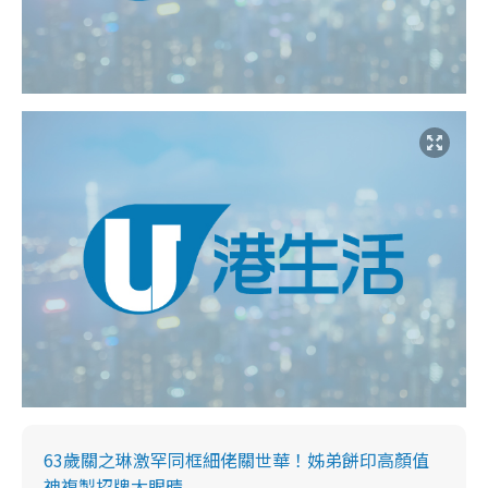
63歲關之琳激罕同框細佬關世華！姊弟餅印高顏值
神複製招牌大眼晴