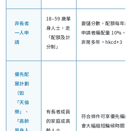
18–59 歲單
非長者
要儲分數，配額每年約
身人士，走
一人申
申請者編配量 10%，
「配額及計
請
非常多年。
hkcd+3
分制」
優先配
屋計劃
（如
「天倫
樂」、
有長者成員
符合條件可享優先編配
「高齡
的家庭或高
會大幅縮短輪候時間。
單身人
齡人士