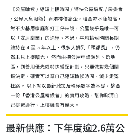
【公屋輪候 / 縮短上樓時間 / 特快公屋編配 / 房委會
/ 公屋入息限額】香港樓價高企，租金亦水漲船高，
對不少基層家庭和打工仔來說，公屋幾乎是唯一可
以「安居樂業」的途徑。不過，平均輪候時間長期
維持在 4 至 5 年以上，很多人排到「頸都長」，仍
然未見上樓曙光。 然而由揀公屋申請類別、選地
區，到善用優先或特快編配計劃，只要做對幾個關
鍵決定，確實可以幫自己縮短輪候時間、減少走冤
枉路。 以下就以最新政策及輪候數字為基礎，整合
一份「香港公屋輪候者」的實用攻略，幫你睇清自
己排緊邊行、上樓機會有幾大。
最新供應：下年度逾2.6萬公