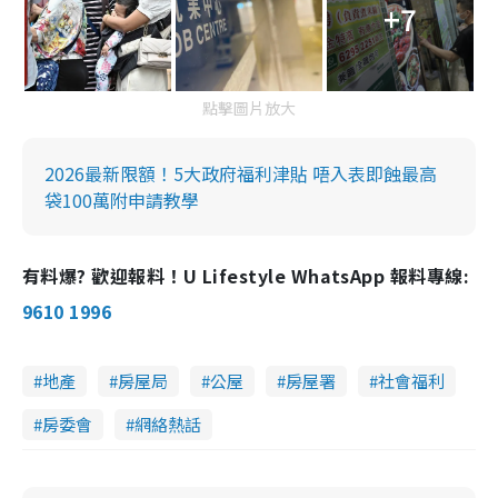
+7
點擊圖片放大
2026最新限額！5大政府福利津貼 唔入表即蝕最高
袋100萬附申請教學
有料爆? 歡迎報料！U Lifestyle WhatsApp 報料專線:
9610 1996
地產
房屋局
公屋
房屋署
社會福利
房委會
網絡熱話