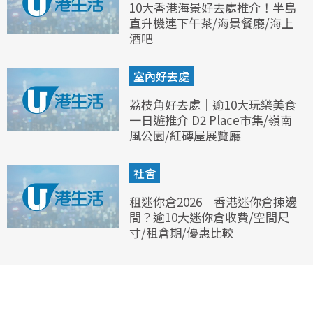
10大香港海景好去處推介！半島
直升機連下午茶/海景餐廳/海上
酒吧
室內好去處
荔枝角好去處｜逾10大玩樂美食
一日遊推介 D2 Place市集/嶺南
風公園/紅磚屋展覽廳
社會
租迷你倉2026︱香港迷你倉揀邊
間？逾10大迷你倉收費/空間尺
寸/租倉期/優惠比較