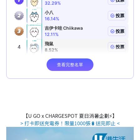
【U GO x CHARGESPOT 夏日消暑企劃⚡】
> 打卡即送充電券！限量1000張🔋送完即止 <