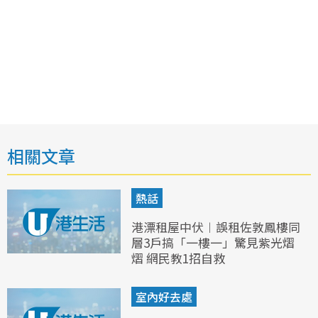
相關文章
熱話
港漂租屋中伏︱誤租佐敦鳳樓同
層3戶搞「一樓一」驚見紫光熠
熠 網民教1招自救
室內好去處