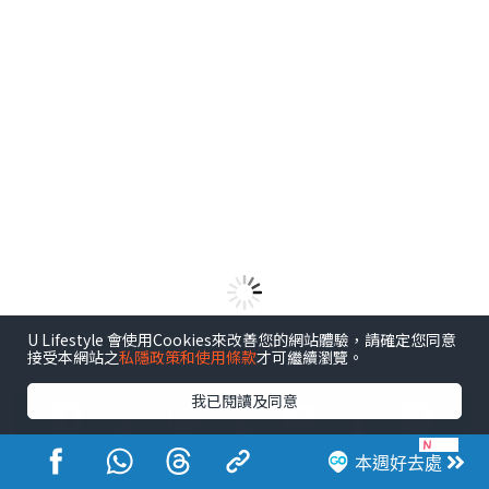
U Lifestyle 會使用Cookies來改善您的網站體驗，請確定您同意
港玩港食港生活
接受本網站之
私隱政策和使用條款
才可繼續瀏覽。
我已閱讀及同意
本週好去處