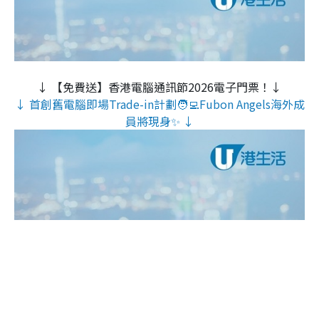
↓ 【免費送】香港電腦通訊節2026電子門票！↓
↓ 首創舊電腦即場Trade-in計劃🧑‍💻Fubon Angels海外成
員將現身✨ ↓