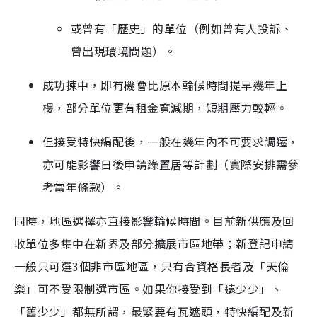
或曾有「歷史」的單位（例如曾有人投訴、
曾出現環境問題）。
成功揀中，即有機會比原本輪候時間提早幾年上
樓，部分單位更有租金寬減期，短期壓力較輕。
但接受特快編配後，一般在幾年內不可要求調遷，
亦可能影響日後申請綠置居等計劃（實際安排需參
考當年條款）。
同時，地區選擇亦直接影響輪候時間。目前新供應及回
收單位多集中在新界及部分擴展市區地帶；新登記申請
一般只可選3個非市區地區，只有合資格長者及「天倫
樂」可不受限制選市區。如果你接受到「遠少少」、
「舊少少」都無所謂，最緊要有瓦遮頭，特快編配及新