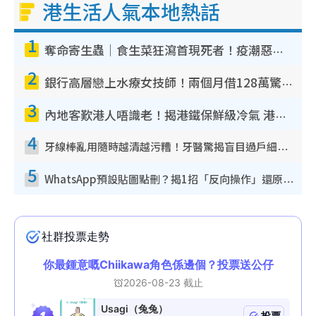
港生活人氣本地熱話
1
奪命寄生蟲｜食生菜狂瀉首現死者！疫潮惡化錄1.8萬宗病例 揭洗菜3大謬誤
2
銀行高層戀上水療女技師！兩個月借128萬驚覺「沉船」沉落火海 揭背後疑似邪教操控賣淫
3
內地客歎港人唔識老！揭港鐵保鮮級冷氣 港人求放過：咪投訴
4
牙線棒亂用隨時越清越污糟！牙醫驚揭盲目過戶細菌恐致蛀牙：呢種先係日常真保養
5
WhatsApp預設貼圖點刪？揭1招「反向操作」還原簡潔介面 附3步實測教學