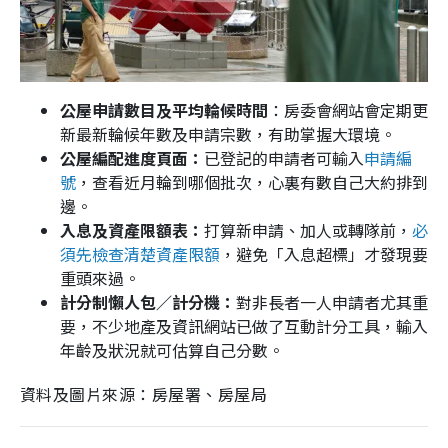
公屋申請數目及平均輪候時間
：房委會網站會定期更
新最新輪候年數及申請宗數，有助掌握大環境。
公屋編配進度頁面：
已登記的申請者可輸入
申請編
號
，查看近月輪到哪個批次，心裏有數自己大約排到
邊。
入息及資產限額表：
打算新申請、加人或轉隊前，
必
須先檢查清楚資產限額
，避免「入息超標」才發現要
重頭來過。
計分制懶人包／計分機：
對非長者一人申請者尤其重
要，不少地產及資訊網站已做了互動計分工具，輸入
年齡及狀況就可估算自己分數。
資料及圖片來源：房屋署、房屋局