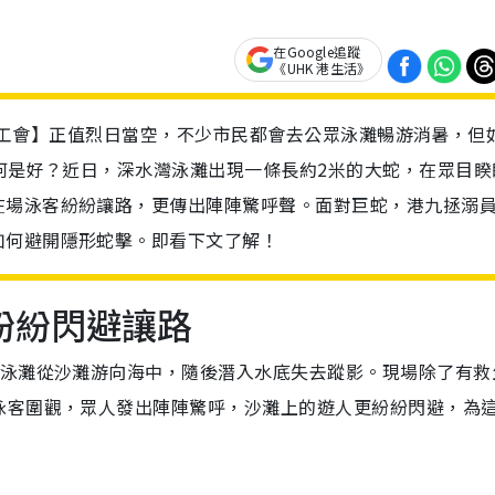
在Google追蹤
《UHK 港生活》
九拯溺員工會】正值烈日當空，不少市民都會去公眾泳灘暢游消暑，但
如何是好？近日，深水灣泳灘出現一條長約2米的大蛇，在眾目睽
在場泳客紛紛讓路，更傳出陣陣驚呼聲。面對巨蛇，港九拯溺
如何避開隱形蛇擊。即看下文了解！
紛紛閃避讓路
灣泳灘從沙灘游向海中，隨後潛入水底失去蹤影。現場除了有救
泳客圍觀，眾人發出陣陣驚呼，沙灘上的遊人更紛紛閃避，為