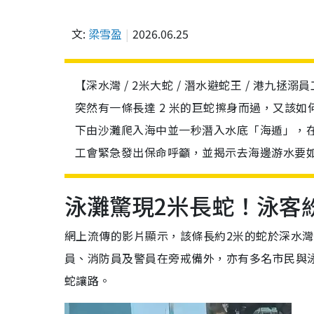
文:
梁雪盈
2026.06.25
【深水灣 / 2米大蛇 / 潛水避蛇王 / 港
突然有一條長達 2 米的巨蛇擦身而過，又該
下由沙灘爬入海中並一秒潛入水底「海遁」，
工會緊急發出保命呼籲，並揭示去海邊游水要
泳灘驚現2米長蛇！泳客
網上流傳的影片顯示，該條長約2米的蛇於深水
員、消防員及警員在旁戒備外，亦有多名市民與
蛇讓路。