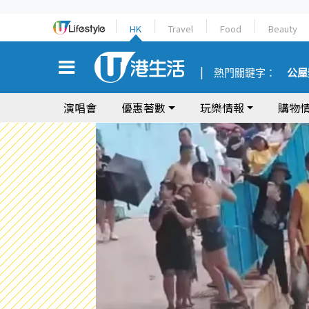
HK
Travel
Food
Beauty
熱門關鍵字：
公屋
演唱會
優惠著數
玩樂情報
購物