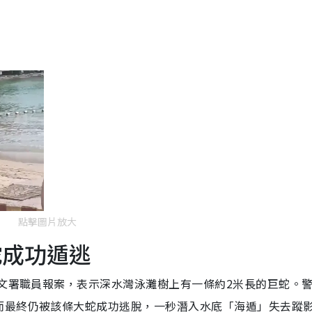
點擊圖片放大
蛇成功遁逃
康文署職員報案，表示深水灣泳灘樹上有一條約2米長的巨蛇。
而最終仍被該條大蛇成功逃脫，一秒潛入水底「海遁」失去蹤