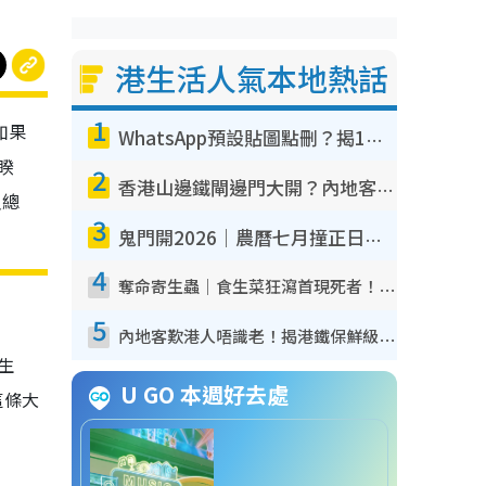
港生活人氣本地熱話
1
如果
WhatsApp預設貼圖點刪？揭1招「反向操作」還原簡潔介面 附3步實測教學
睽
2
香港山邊鐵閘邊門大開？內地客困惑意義何在！網民神回覆：呢種叫法理性防禦
員總
3
鬼門開2026｜農曆七月撞正日全食特別邪？專家警告切忌做一事！揭4大禁忌+2招保平安
4
奪命寄生蟲｜食生菜狂瀉首現死者！疫潮惡化錄1.8萬宗病例 揭洗菜3大謬誤
5
內地客歎港人唔識老！揭港鐵保鮮級冷氣 港人求放過：咪投訴
生
U GO 本週好去處
這條大