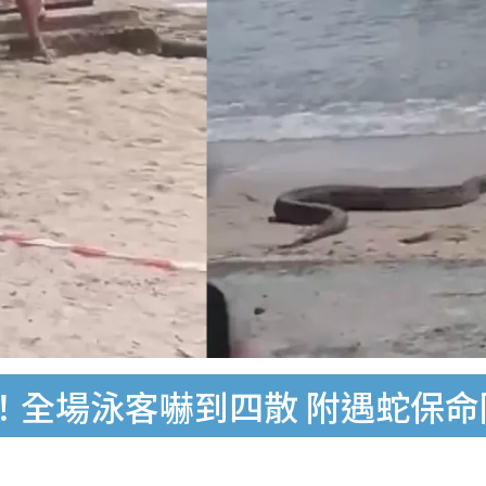
！全場泳客嚇到四散 附遇蛇保命