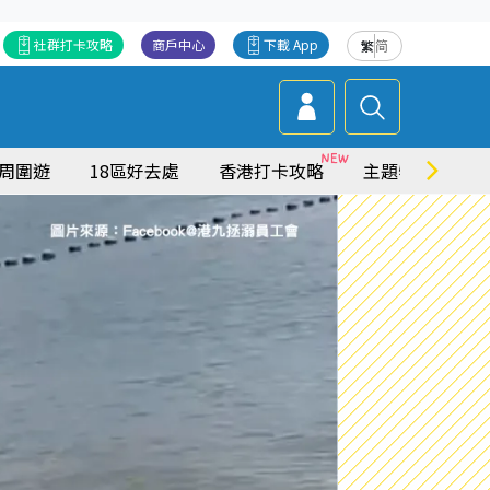
社群打卡攻略
商戶中心
下載 App
繁
简
周圍遊
18區好去處
香港打卡攻略
主題特集