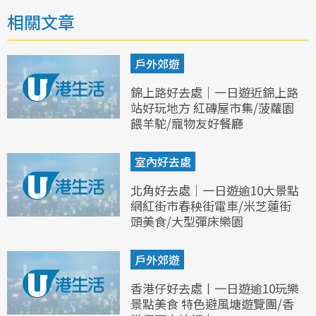
相關文章
戶外郊遊
錦上路好去處｜一日遊近錦上路
站好玩地方 紅磚屋市集/菠蘿園
餵羊駝/寵物友好餐廳
室內好去處
北角好去處｜一日遊逾10大景點
網紅街市春秧街電車/米芝蓮街
頭美食/大型彈床樂園
戶外郊遊
香港仔好去處丨一日遊逾10玩樂
景點美食 特色避風塘遊覽團/香