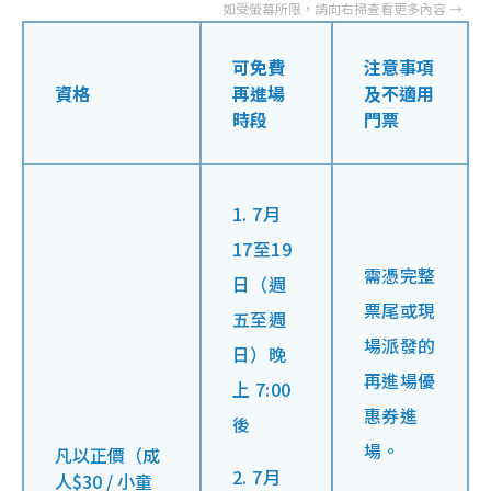
可免費
注意事項
資格
再進場
及不適用
時段
門票
1. 7月
17至19
需憑完整
日（週
票尾或現
五至週
場派發的
日）晚
再進場優
上 7:00
惠券進
後
場。
凡以正價（成
2. 7月
人$30 / 小童