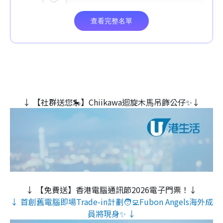
↓ 【社群送您🎠】Chiikawa迴旋木⾺吊飾公仔✨↓
↓ 【免費送】香港電腦通訊節2026電子門票！↓
↓ 首創舊電腦即場Trade-in計劃🧑‍💻Fubon Angels海外成
員將現身✨ ↓