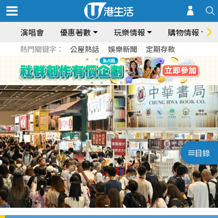
演唱會
優惠著數
玩樂情報
購物情報
熱門關鍵字：
公屋熱話
娛樂新聞
定期存款
目錄