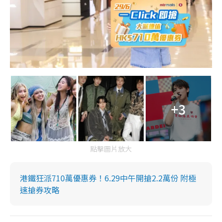
+3
點擊圖片放大
港鐵狂派710萬優惠券！6.29中午開搶2.2萬份 附極
速搶券攻略