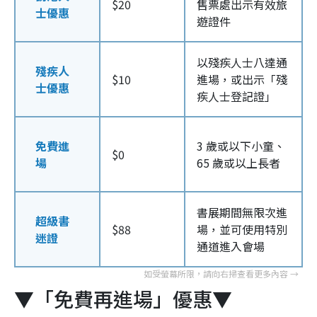
$20
售票處出示有效旅
士優惠
遊證件
以殘疾人士八達通
殘疾人
$10
進場，或出示「殘
士優惠
疾人士登記證」
免費進
3 歲或以下小童、
$0
場
65 歲或以上長者
書展期間無限次進
超級書
$88
場，並可使用特別
迷證
通道進入會場
▼「免費再進場」優惠▼