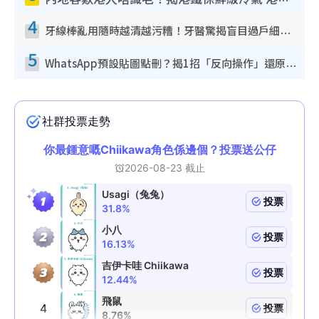
內地客歎港人唔識老！揭港鐵保鮮級冷氣 港人求放過：咪投訴
4
牙線棒亂用隨時越清越污糟！牙醫驚揭盲目過戶細菌恐致蛀牙：呢種先係日常真保養
5
WhatsApp預設貼圖點刪？揭1招「反向操作」還原簡潔介面 附3步實測教學