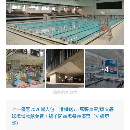
+4
點擊圖片放大
七一優惠2026懶人包｜港鐵送7.1萬張車票/康文署
球場博物館免費！過千間商場餐廳優惠（持續更
新）