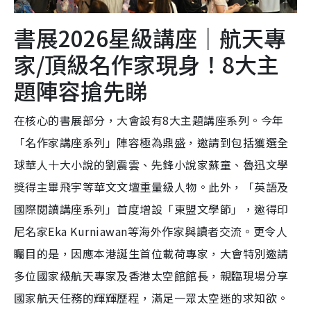
書展2026星級講座｜航天專
家/頂級名作家現身！8大主
題陣容搶先睇
在核心的書展部分，大會設有8大主題講座系列。今年
「名作家講座系列」陣容極為鼎盛，邀請到包括獲選全
球華人十大小說的劉震雲、先鋒小說家蘇童、魯迅文學
獎得主畢飛宇等華文文壇重量級人物。此外，「英語及
國際閱讀講座系列」首度增設「東盟文學節」，邀得印
尼名家Eka Kurniawan等海外作家與讀者交流。更令人
矚目的是，因應本港誕生首位載荷專家，大會特別邀請
多位國家級航天專家及香港太空館館長，親臨現場分享
國家航天任務的輝輝歷程，滿足一眾太空迷的求知欲。