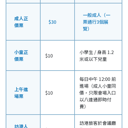
一般成人（一
成人正
$30
票通行3個展
價票
覽）
小童正
小學生 / 身高 1.2
$10
價票
米或以下兒童
每日中午 12:00 前
進場（成人小童同
上午進
$10
價，只限會場入口
場票
以八達通即時付
費）
訪港旅客於會議廳
訪港人