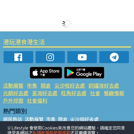
港玩港食港生活
活動展覽
市集
開倉
尖沙咀好去處
銅鑼灣好去處
元朗好去處
荃灣好去處
旺角好去處
社會
餐廳情報
戶外郊遊
社會福利
熱門類別
網民熱話
活動展覽
市集
開倉
尖沙咀好去處
銅鑼灣好去處
元朗好去處
荃灣好去處
旺角好去處
社會
U Lifestyle 會使用Cookies來改善您的網站體驗，請確定您同意
接受本網站之
私隱政策和使用條款
才可繼續瀏覽。
餐廳情報
戶外郊遊