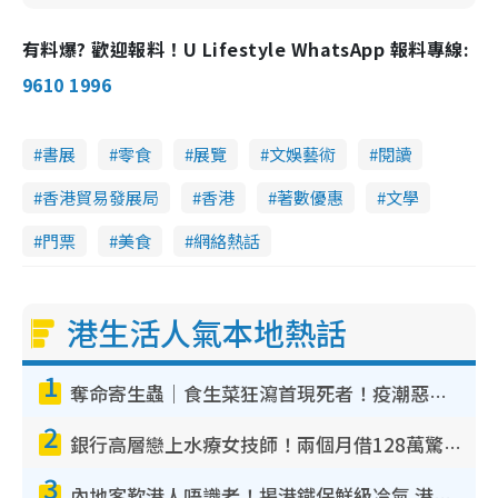
有料爆? 歡迎報料！U Lifestyle WhatsApp 報料專線:
9610 1996
書展
零食
展覽
文娛藝術
閱讀
香港貿易發展局
香港
著數優惠
文學
門票
美食
網絡熱話
港生活人氣本地熱話
1
奪命寄生蟲｜食生菜狂瀉首現死者！疫潮惡化錄1.8萬宗病例 揭洗菜3大謬誤
2
銀行高層戀上水療女技師！兩個月借128萬驚覺「沉船」沉落火海 揭背後疑似邪教操控賣淫
3