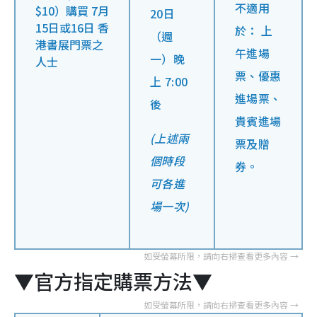
不適用
$10）購買 7月
20日
15日或16日 香
於： 上
（週
港書展門票之
午進場
一）晚
人士
票、優惠
上 7:00
進場票、
後
貴賓進場
(上述兩
票及贈
個時段
券。
可各進
場一次)
▼官方指定購票方法▼