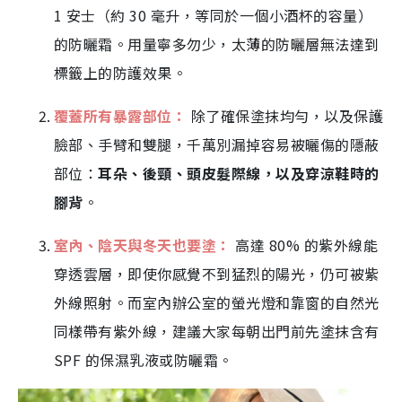
1 安士（約 30 毫升，等同於一個小酒杯的容量）
的防曬霜。用量寧多勿少，太薄的防曬層無法達到
標籤上的防護效果。
覆蓋所有暴露部位：
除了確保塗抹均勻，以及保護
臉部、手臂和雙腿，千萬別漏掉容易被曬傷的隱蔽
部位：
耳朵、後頸、頭皮髮際線，以及穿涼鞋時的
腳背
。
室內、陰天與冬天也要塗：
高達 80% 的紫外線能
穿透雲層，即使你感覺不到猛烈的陽光，仍可被紫
外線照射。而室內辦公室的螢光燈和靠窗的自然光
同樣帶有紫外線，建議大家每朝出門前先塗抹含有
SPF 的保濕乳液或防曬霜。