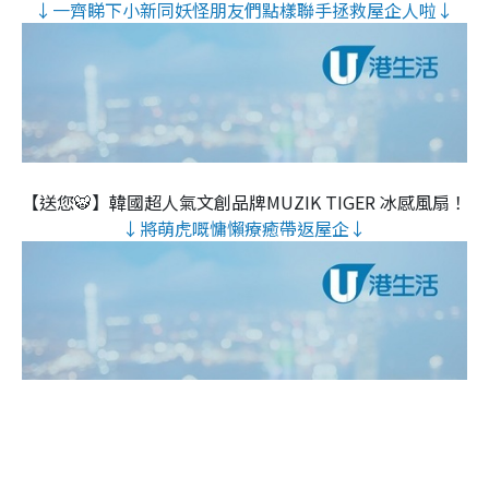
↓一齊睇下小新同妖怪朋友們點樣聯手拯救屋企人啦↓
【送您🐯】韓國超人氣文創品牌MUZIK TIGER 冰感風扇！
↓將萌虎嘅慵懶療癒帶返屋企↓