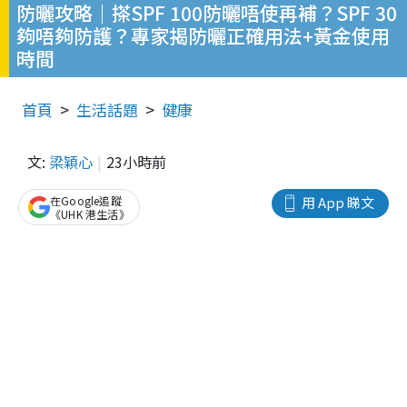
防曬攻略｜搽SPF 100防曬唔使再補？SPF 30
夠唔夠防護？專家揭防曬正確用法+黃金使用
時間
首頁
生活話題
健康
文:
梁穎心
23小時前
在Google追蹤
用 App 睇文
《UHK 港生活》