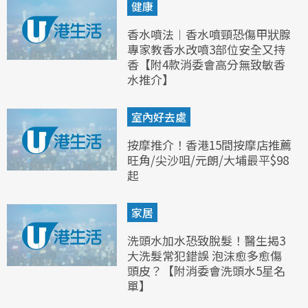
健康
香水噴法︱香水噴頸恐傷甲狀腺
專家教香水改噴3部位安全又持
香【附4款消委會高分無致敏香
水推介】
室內好去處
按摩推介！香港15間按摩店推薦
旺角/尖沙咀/元朗/大埔最平$98
起
家居
洗頭水加水恐致脫髮！醫生揭3
大洗髮常犯錯誤 泡沫愈多愈傷
頭皮？【附消委會洗頭水5星名
單】