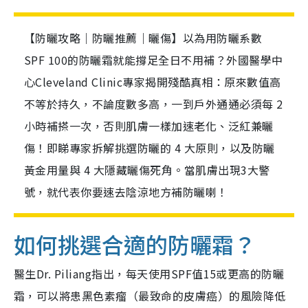
【防曬攻略｜防曬推薦｜曬傷】以為用防曬系數
SPF 100的防曬霜就能撐足全日不用補？外國醫學中
心Cleveland Clinic專家揭開殘酷真相：原來數值高
不等於持久，不論度數多高，一到戶外通通必須每 2
小時補搽一次，否則肌膚一樣加速老化、泛紅兼曬
傷！即睇專家拆解挑選防曬的 4 大原則，以及防曬
黃金用量與 4 大隱藏曬傷死角。當肌膚出現3大警
號，就代表你要速去陰涼地方補防曬喇！
如何挑選合適的防曬霜？
醫生Dr. Piliang指出，每天使用SPF值15或更高的防曬
霜，可以將患黑色素瘤（最致命的皮膚癌）的風險降低