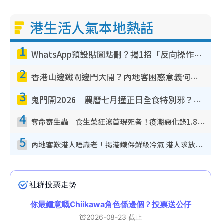
港生活人氣本地熱話
1
WhatsApp預設貼圖點刪？揭1招「反向操作」還原簡潔介面 附3步實測教學
2
香港山邊鐵閘邊門大開？內地客困惑意義何在！網民神回覆：呢種叫法理性防禦
3
鬼門開2026｜農曆七月撞正日全食特別邪？專家警告切忌做一事！揭4大禁忌+2招保平安
4
奪命寄生蟲｜食生菜狂瀉首現死者！疫潮惡化錄1.8萬宗病例 揭洗菜3大謬誤
5
內地客歎港人唔識老！揭港鐵保鮮級冷氣 港人求放過：咪投訴