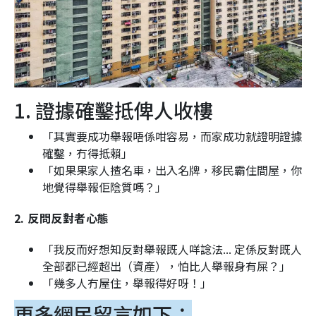
1. 證據確鑿抵俾人收樓
「其實要成功舉報唔係咁容易，而家成功就證明證據
確鑿，冇得抵賴」
「如果果家人揸名車，出入名牌，移民霸住間屋，你
地覺得舉報佢陰質嗎？」
2. 反問反對者心態
「我反而好想知反對舉報既人咩諗法... 定係反對既人
全部都已經超出（資產），怕比人舉報身有屎？」
「幾多人冇屋住，舉報得好呀！」
更多網民留言如下：