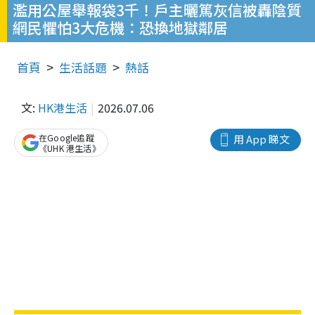
濫用公屋舉報袋3千！戶主曬篤灰信被轟陰質
網民懼怕3大危機：恐換地獄鄰居
首頁
生活話題
熱話
文:
HK港生活
2026.07.06
在Google追蹤
用 App 睇文
《UHK 港生活》