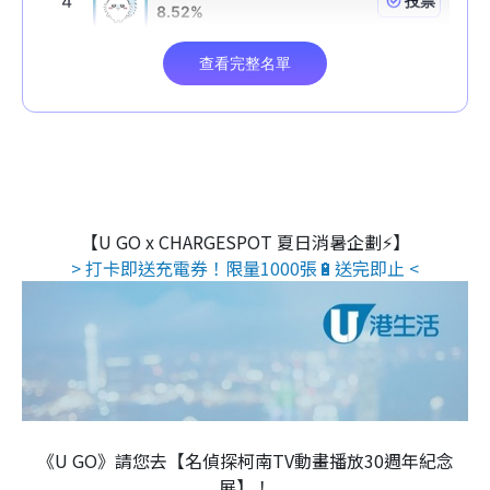
【U GO x CHARGESPOT 夏日消暑企劃⚡】
> 打卡即送充電券！限量1000張🔋送完即止 <
《U GO》請您去【名偵探柯南TV動畫播放30週年紀念
展】！