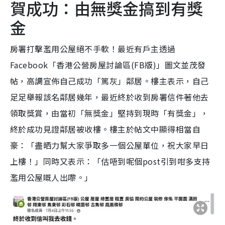
賀成功：由無獎金搞到有獎
金
房署打擊濫用公屋絕不手軟！最近有戶主透過
Facebook「香港公營房屋討論區(FB版)」圖文並茂發
帖，高調宣佈自己成功「篤灰」鄰居。樓主表示，自己
足足舉報該名鄰居幾年，最近終於收到房署信件著他去
領取獎賞，由當初「無獎金」堅持到現時「有獎金」，
終於成功見證鄰居被收樓。樓主於帖文中顯得相當自
豪：「盡晒力幫大家爭取多一個公屋單位，祝大家早日
上樓！」同時又表示：「估唔到呢個post引到咁多支持
濫用公屋嘅人出嚟。」