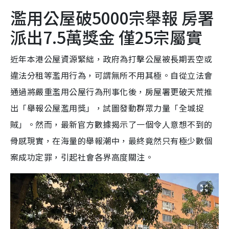
濫用公屋破5000宗舉報 房署
派出7.5萬獎金 僅25宗屬實
近年本港公屋資源緊絀，政府為打擊公屋被長期丟空或
違法分租等濫用行為，可謂無所不用其極。自從立法會
通過將嚴重濫用公屋行為刑事化後，房屋署更破天荒推
出「舉報公屋濫用獎」，試圖發動群眾力量「全城捉
賊」。然而，最新官方數據揭示了一個令人意想不到的
骨感現實，在海量的舉報潮中，最終竟然只有極少數個
案成功定罪，引起社會各界高度關注。