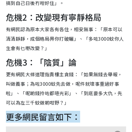
搞到自己日後冇咁好住」。
危機2：改變現有寧靜格局
有網民認為原本大家各有各住，相安無事：「原本可以
清清靜靜，成個格局畀你打破曬」、「多咗3000蚊你人
生會有乜嘢改變？」
危機3：「陰質」論
更有網民大條道理指責樓主貪錢：「如果無錢去舉報，
叫做義事；為咗3000蚊先去做，呢件就壞事重過好事
啦」、「呢啲錢拎咗都唔光彩」、「到底要多大仇，先
可以為左三千蚊做啲咁野？」
更多網民留言如下：