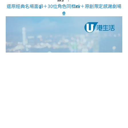
還原經典名場面📹＋30位角色同框📸＋原創限定感謝劇場
🍿