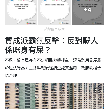
+4
點擊圖片放大
贊成派霸氣反擊：反對嘅人
係咪身有屎？
不過，留言區亦有不少網民力撐樓主，認為濫用公屋屬
於違法行為，主動舉報後經調查證實濫用，政府收樓合
情合理。