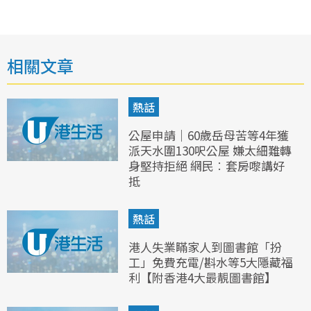
相關文章
熱話
公屋申請｜60歲岳母苦等4年獲
派天水圍130呎公屋 嫌太細難轉
身堅持拒絕 網民︰套房嚟講好
抵
熱話
港人失業瞞家人到圖書館「扮
工」免費充電/斟水等5大隱藏福
利【附香港4大最靚圖書館】