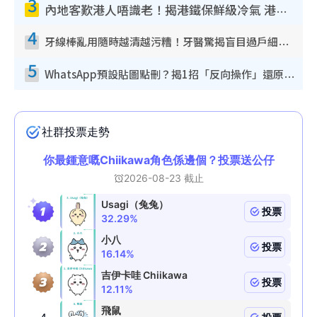
3
內地客歎港人唔識老！揭港鐵保鮮級冷氣 港人求放過：咪投訴
4
牙線棒亂用隨時越清越污糟！牙醫驚揭盲目過戶細菌恐致蛀牙：呢種先係日常真保養
5
WhatsApp預設貼圖點刪？揭1招「反向操作」還原簡潔介面 附3步實測教學