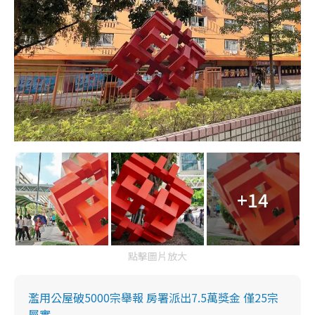
+14
點擊圖片放大
濫用公屋破5000宗舉報 房署派出7.5萬獎金 僅25宗
屬實