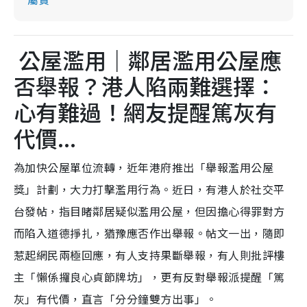
公屋濫用｜鄰居濫用公屋應
否舉報？港人陷兩難選擇：
心有難過！網友提醒篤灰有
代價...
為加快公屋單位流轉，近年港府推出「舉報濫用公屋
獎」計劃，大力打擊濫用行為。近日，有港人於社交平
台發帖，指目睹鄰居疑似濫用公屋，但因擔心得罪對方
而陷入道德掙扎，猶豫應否作出舉報。帖文一出，隨即
惹起網民兩極回應，有人支持果斷舉報，有人則批評樓
主「懶係攞良心貞節牌坊」，更有反對舉報派提醒「篤
灰」有代價，直言「分分鐘雙方出事」。