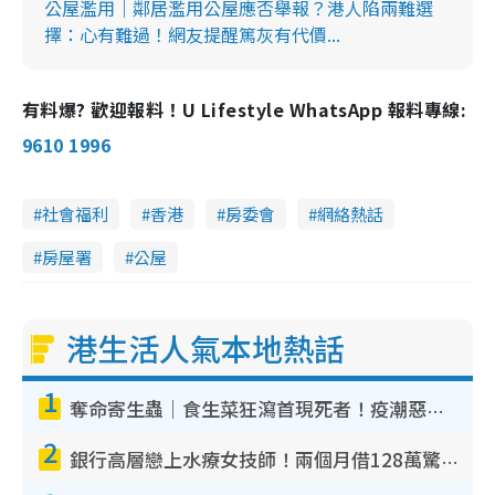
公屋濫用｜鄰居濫用公屋應否舉報？港人陷兩難選
擇：心有難過！網友提醒篤灰有代價...
有料爆? 歡迎報料！U Lifestyle WhatsApp 報料專線:
9610 1996
社會福利
香港
房委會
網絡熱話
房屋署
公屋
港生活人氣本地熱話
1
奪命寄生蟲｜食生菜狂瀉首現死者！疫潮惡化錄1.8萬宗病例 揭洗菜3大謬誤
2
銀行高層戀上水療女技師！兩個月借128萬驚覺「沉船」沉落火海 揭背後疑似邪教操控賣淫