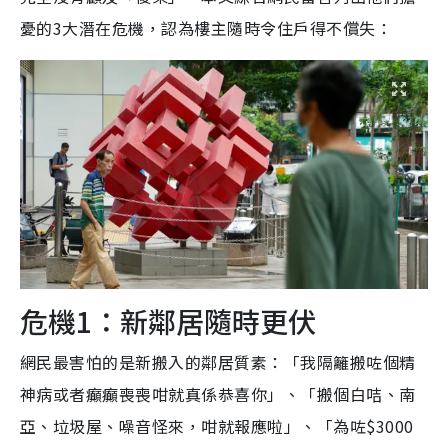
憂的3大潛在危機，認為樓主隨時令住戶得不償失：
危機1：新鄰居隨時更伏
網民最害怕的是新搬入的鄰居質素：「我隔籬搬咗個精
神病或者癲癲喪喪咁就真係恭喜你」、「搬個白咭、南
亞、垃圾屋、噪音怪來，咁就報應啦」、「為咗$3000