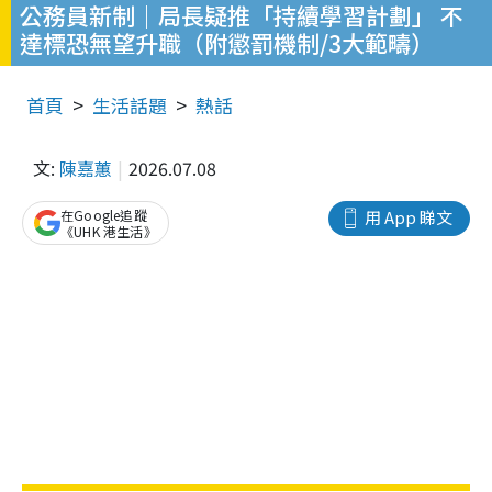
公務員新制｜局長疑推「持續學習計劃」 不
達標恐無望升職（附懲罰機制/3大範疇）
首頁
生活話題
熱話
文:
陳嘉蕙
2026.07.08
在Google追蹤
用 App 睇文
《UHK 港生活》