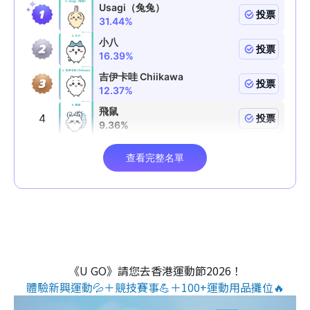
《U GO》請您去香港運動節2026！
體驗新興運動💦＋競技賽事💪＋100+運動用品攤位🔥