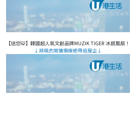
【送您🐯】韓國超人氣文創品牌MUZIK TIGER 冰感風扇！
↓將萌虎嘅慵懶療癒帶返屋企↓