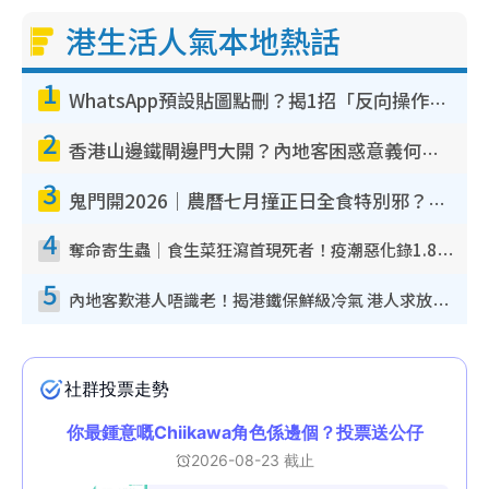
港生活人氣本地熱話
1
WhatsApp預設貼圖點刪？揭1招「反向操作」還原簡潔介面 附3步實測教學
2
香港山邊鐵閘邊門大開？內地客困惑意義何在！網民神回覆：呢種叫法理性防禦
3
鬼門開2026｜農曆七月撞正日全食特別邪？專家警告切忌做一事！揭4大禁忌+2招保平安
4
奪命寄生蟲｜食生菜狂瀉首現死者！疫潮惡化錄1.8萬宗病例 揭洗菜3大謬誤
5
內地客歎港人唔識老！揭港鐵保鮮級冷氣 港人求放過：咪投訴