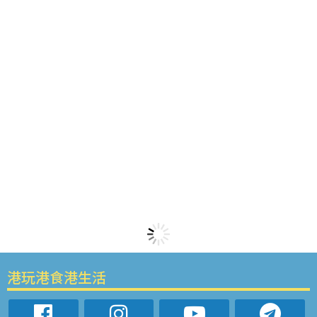
港玩港食港生活