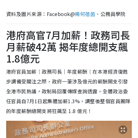
資料及圖片來源：Facebook@
楊何蓓茵
、公務員學院
港府高官7月加薪！政務司長
月薪破42萬 揭年度總開支飆
1.8億元
港府官員加薪｜政務司長｜年度薪酬｜在本港經濟復甦
步調備受關注之際，政府一筆涉及億元的薪酬開支引發
全港市民熱議。政制局回覆傳媒查詢透露，全體政治委
任官員自7月1日起集體加薪1.3%，調整後整個官員團隊
的年度薪酬總開支將狂飆至 1.8 億元！