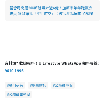
醫管局高層5年薪酬累計近4億！加薪率年年跑贏公
務員 議員痛批「平行時空」：教我地點同市民解釋
有料爆? 歡迎報料！U Lifestyle WhatsApp 報料專線:
9610 1996
楊何蓓茵
網絡熱話
公務員學院
公務員事務局