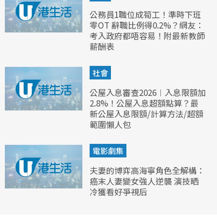
公務員1職位成筍工！準時下班
零OT 辭職比例得0.2%？網友：
考入政府都唔容易！附最新教師
薪酬表
社會
公屋入息審查2026︱入息限額加
2.8%！公屋入息超額點算？最
新公屋入息限額/計算方法/超額
範圍懶人包
電影劇集
夫妻的博弈高海寧角色全解構：
癌末人妻變女強人逆襲 演技晒
冷獲看好爭視后