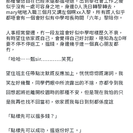
那種優悠自在已經永遠都搵唔返，出到黎社會工作之後
似乎沒有一處可容身之地，身邊D人洗日轉黎轉去，
mary啱啱入職三個月又調左個啊xx入黎，所有既人似乎
都唔會有一個會好似有中學咁長時間「六年」黎陪你。
人事經常變遷，冇一段友誼會好似中學咁樣歷久不衰，
有時望住依家既自己，會覺得自己好討厭，唔知為左D咩
要不停不停返工，搵錢，身邊幾乎連一個真心朋友都
冇，
「哈哈……甄sir…………笑死」
望住班主任帶點沈默既反應加上，恍恍惚惚既謝詞，我
笑左好幾聲，同學們眼中所流露出的不捨，亦都令到我
回想起將近離開校園時的那種不安，但是現在我怕的只
是我再也找不回當初，依家既我每日到刻都係度諗
「點樣先可以搵多錢？」
「點樣先可以成功，搵返份好工。」