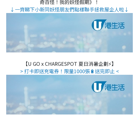
奇百怪！我的妖怪假期》！
↓一齊睇下小新同妖怪朋友們點樣聯手拯救屋企人啦↓
【U GO x CHARGESPOT 夏日消暑企劃⚡】
> 打卡即送充電券！限量1000張🔋送完即止 <