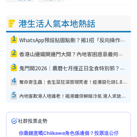
港生活人氣本地熱話
1
WhatsApp預設貼圖點刪？揭1招「反向操作」還原簡潔介面 附3步實測教學
2
香港山邊鐵閘邊門大開？內地客困惑意義何在！網民神回覆：呢種叫法理性防禦
3
鬼門開2026｜農曆七月撞正日全食特別邪？專家警告切忌做一事！揭4大禁忌+2招保平安
4
奪命寄生蟲｜食生菜狂瀉首現死者！疫潮惡化錄1.8萬宗病例 揭洗菜3大謬誤
5
內地客歎港人唔識老！揭港鐵保鮮級冷氣 港人求放過：咪投訴