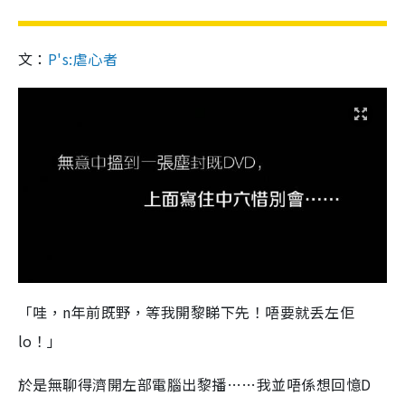
文：
P's:虐心者
「哇，n年前既野，等我開黎睇下先！唔要就丢左佢
lo！」
於是無聊得濟開左部電腦出黎播……我並唔係想回憶D