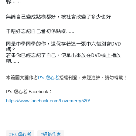
野……
無論自己變成點樣都好，被社會改變了多少也好
千唔好忘記自己當初係點樣......
同是中學同學的你，還保存著這一張中六惜別會DVD
嗎？
若果你已經忘記了自己，便拿出來放在DVD機上播放
吧......
本篇圖文獲作者
P's:虐心者
授權刊登，未經准許，請勿轉載！
P's:虐心者 Facebook：
https://www.facebook.com/Lovemerry520/
Ps:虐心者
網路作家