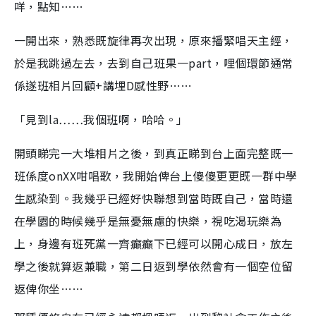
咩，點知……
一開出來，熟悉既旋律再次出現，原來播緊唱天主經，
於是我跳過左去，去到自己班果一part，哩個環節通常
係遂班相片回顧+講埋D感性野……
「見到la……我個班啊，哈哈。」
開頭睇完一大堆相片之後，到真正睇到台上面完整既一
班係度onXX咁唱歌，我開始俾台上傻傻更更既一群中學
生感染到。我幾乎已經好快聯想到當時既自己，當時還
在學園的時候幾乎是無憂無慮的快樂，視吃渴玩樂為
上，身邊有班死黨一齊癲癲下已經可以開心成日，放左
學之後就算返兼職，第二日返到學依然會有一個空位留
返俾你坐……