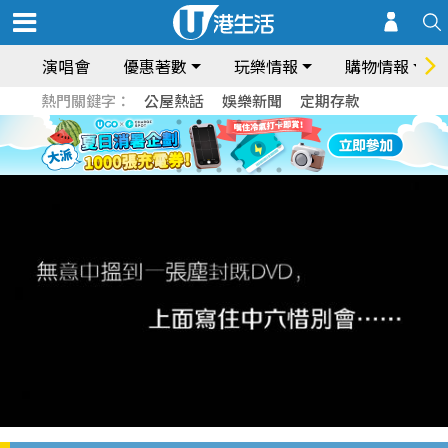
演唱會
優惠著數
玩樂情報
購物情報
熱門關鍵字：
公屋熱話
娛樂新聞
定期存款