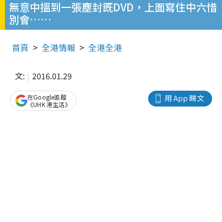
無意中搵到一張塵封既DVD，上面寫住中六惜
別會……
首頁
全港情報
全港全港
文:
2016.01.29
在Google追蹤
用 App 睇文
《UHK 港生活》