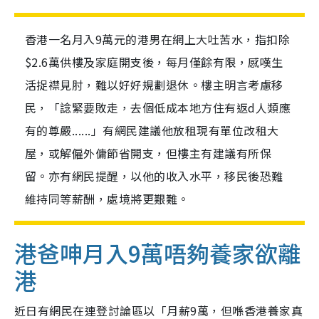
香港一名月入9萬元的港男在網上大吐苦水，指扣除
$2.6萬供樓及家庭開支後，每月僅餘有限，感嘆生
活捉襟見肘，難以好好規劃退休。樓主明言考慮移
民，「諗緊要敗走，去個低成本地方住有返d人類應
有的尊嚴......」有網民建議他放租現有單位改租大
屋，或解僱外傭節省開支，但樓主有建議有所保
留。亦有網民提醒，以他的收入水平，移民後恐難
維持同等薪酬，處境將更艱難。
港爸呻月入9萬唔夠養家欲離
港
近日有網民在連登討論區以「月薪9萬，但喺香港養家真