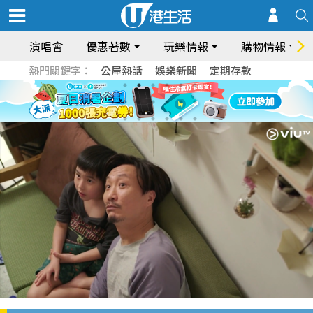
演唱會
優惠著數
玩樂情報
購物情報
熱門關鍵字：
公屋熱話
娛樂新聞
定期存款