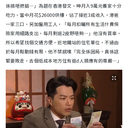
係搞唔撚掂…」為題在香港發文，呻月入9萬元養家十分
吃力，當中月花$26000供樓，佔了接近3成收入。港爸
一家三口，另加僱用工人，「每月扣曬所有生活什費保
險家用細路支出，每月剩返2皮野唔夠…」他沒有買車，
所以希望找個交通方便，近地鐵站的住宅單位，不過由
於每月鬆動錢有限，他不禁感嘆「完全係困局。真係諗
緊要敗走，去個低成本地方住有返d人類應有的尊嚴…」