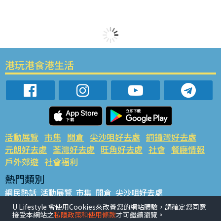
港玩港食港生活
活動展覽
市集
開倉
尖沙咀好去處
銅鑼灣好去處
元朗好去處
荃灣好去處
旺角好去處
社會
餐廳情報
戶外郊遊
社會福利
熱門類別
網民熱話
活動展覽
市集
開倉
尖沙咀好去處
銅鑼灣好去處
元朗好去處
荃灣好去處
旺角好去處
社會
U Lifestyle 會使用Cookies來改善您的網站體驗，請確定您同意
接受本網站之
私隱政策和使用條款
才可繼續瀏覽。
餐廳情報
戶外郊遊