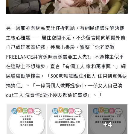
另一邊廂亦有網民度計仔拆難題，有網民建議先解決樓
主核心難題 —— 居住空間不足，不少留言傾向解僱外傭
自己處理家頭細務，兼騰出書房，質疑「你老婆做
FREELANCE其實係咪真係需要工人先?」不過樓主似乎
在這點上不想讓步，直言「有個工人 家和萬事興。」網
民繼續勸導樓主，「500呎咁細點住4個人 住果到真係要
搞搞佢」、「一係兩個人做野搵多d，一係女人自己湊
cut工人 洗費慳d對小朋友都係好事黎」、「
+4