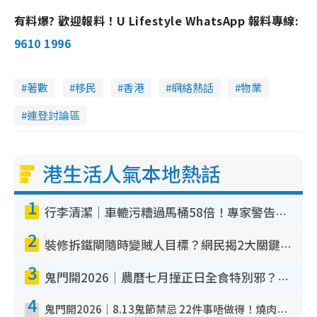
有料爆? 歡迎報料！U Lifestyle WhatsApp 報料專線:
9610 1996
著數
移民
香港
網絡熱話
物業
連登討論區
港生活人氣本地熱話
1
行李清潔｜車轆污糟過馬桶58倍！專家警告忌用酒精抹 教1招免污手除菌
2
裝修拆鐵閘隨時變賊人目標？網民揭2大關鍵用途：裝新式等於白裝？附新舊鐵閘分別
3
鬼門開2026｜農曆七月撞正日全食特別邪？專家警告切忌做一事！揭4大禁忌+2招保平安
4
鬼門開2026｜8.13鬼節禁忌 22件事唔做得！燒肉、刺身要少食？半夜勿吹口哨/打呢個電話