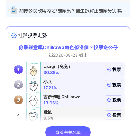
5
網傳公院改用內地/副廠藥？醫生拆解正副廠分別 揭4類人換藥隨時出事