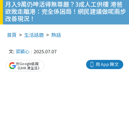
月入9萬仍呻活得無尊嚴？3成人工供樓 港爸
欲敗走離港：完全係困局！網民建議做呢兩步
改善現況！
首頁
生活話題
熱話
文:
梁穎心
2025.07.07
在Google追蹤
用 App 睇文
《UHK 港生活》