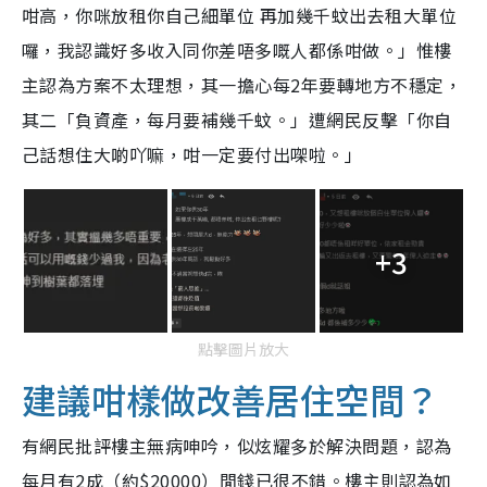
咁高，你咪放租你自己細單位 再加幾千蚊出去租大單位
囉，我認識好多收入同你差唔多嘅人都係咁做。」惟樓
主認為方案不太理想，其一擔心每2年要轉地方不穩定，
其二「負資產，每月要補幾千蚊。」遭網民反擊「你自
己話想住大啲吖嘛，咁一定要付出㗎啦。」
+3
點擊圖片放大
建議咁樣做改善居住空間？
有網民批評樓主無病呻吟，似炫耀多於解決問題，認為
每月有2成（約$20000）閒錢已很不錯。樓主則認為如