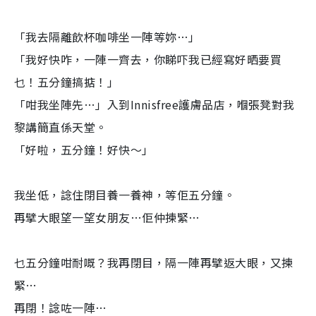
「我去隔離飲杯咖啡坐一陣等妳…」
「我好快咋，一陣一齊去，你睇吓我已經寫好晒要買
乜！五分鐘搞掂！」
「咁我坐陣先…」入到Innisfree護膚品店，嗰張凳對我
黎講簡直係天堂。
「好啦，五分鐘！好快～」
我坐低，諗住閉目養一養神，等佢五分鐘。
再擘大眼望一望女朋友…佢仲揀緊…
乜五分鐘咁耐嘅？我再閉目，隔一陣再擘返大眼，又揀
緊…
再閉！諗咗一陣…