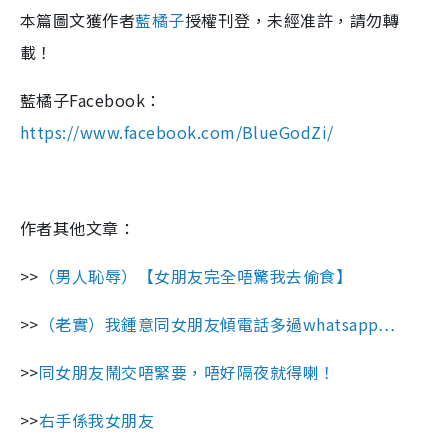
本篇圖文獲作者
藍橘子
授權刊登，未經准許，請勿轉
載！
藍橘子Facebook：
https://www.facebook.com/BlueGodZi/
作者其他文章：
>>
（男人恥辱）【女朋友完全唔驚我去偷食】
>>
（老實）我鍾意同女朋友傾電話多過whatsapp…
>>
同女朋友鬧交唔緊要，唔好隔夜就得喇！
>>
右手係我女朋友