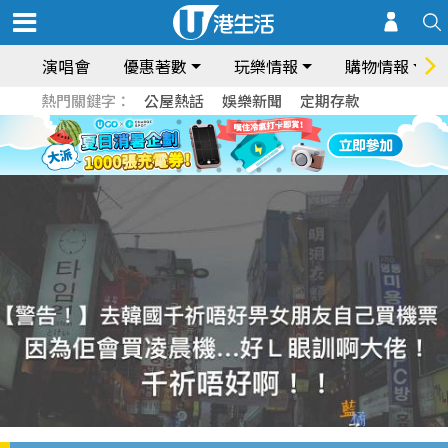
演唱會
優惠著數
玩樂情報
購物情報
熱門關鍵字：
公屋熱話
娛樂新聞
定期存款