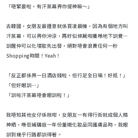
「唔緊要啦，有汗蒸幕畀你提神嘛～」
去韓國，女朋友最鍾意就係買凌晨機，因為有個地方叫
汗蒸幕，可以畀你沖涼，再好似條屍咁攤喺地下訓覺…
訓醒仲可以化埋妝先出發，絕對唔會浪費任何一秒
Shopping時間！Yeah！
「反正都係畀一日酒店錢啦，但行足全日喎！好抵！」
「但好眼訓…」
「訓咗汗蒸幕唔會眼訓啦！」
我唔知其他女仔係咪咁，女朋友一有得行街就成個人精
神晒，喺佢補購返一年份量嘅化妝品同護膚品時，我眼
訓到幾乎行路都訓得著。