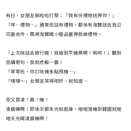
有日，女朋友無啦啦打黎：「我有份禮物送畀你！」
「咩…禮物…」通常佢話有禮物，都係有淘寶送去我公
司要收件，再將淘寶嘅小贈品塞畀我做禮物。
「上次咪話去旅行嘅！我搶到平機票啊！喲呵！」聽到
佢講呢句，我就虎軀一震！
「等等先，你訂咗幾多點飛機…」
「嘿嘿～」女朋友笑得咁奸，就知道…
佢又買凌！晨！機！
凌晨機啊！即係天都未光就起身，啱啱落機到韓國就啱
啱天光嘅凌晨機啊！