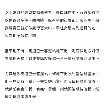
女朋友對於幾時有特價機票，邊區酒店平，買幾多錢可
以退得最多稅，韓國邊一區有平靚衫買都非常熟悉。而
我嘅責任就好似隻導盲犬咁，帶住女朋友到達目的地，
因為佢唔識睇地圖。
富平地下街、高速巴士客運站地下街…呢兩個地方對佢
黎講係天堂！對我黎講就好似一片一望無際嘅沙漠咁…
尤其是係高速巴士客運站，條地下街長到望唔見盡頭！
佢一見到就「滋」一聲笑咗出黎…而我每日最期待嘅，
就係起身食午餐，食完午餐嗰一刻就開始期待晚餐，然
後期待返酒店訓覺。