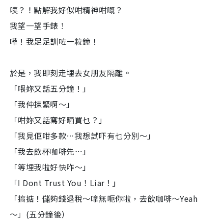
咦？！點解我好似咁精神咁嘅？
我望一望手錶！
嘩！我足足訓咗一粒鐘！
於是，我即刻走埋去女朋友隔離。
「喂妳又話五分鐘！」
「我仲揀緊啊～」
「咁妳又話寫好晒買乜？」
「我見佢咁多款…我想試吓有乜分別～」
「我去飲杯咖啡先…」
「等埋我啦好快咋～」
「I Dont Trust You！Liar！」
「搞掂！儲夠錢退稅～嗱無呃你啦，去飲咖啡～Yeah
～」(五分鐘後）