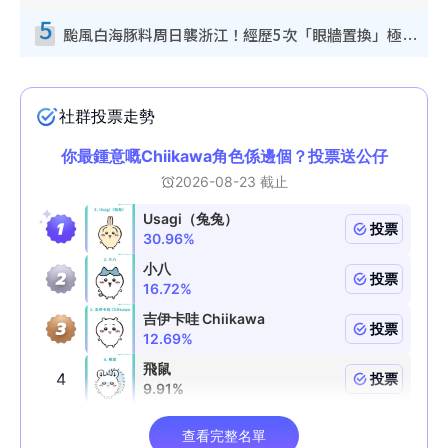
5
颱風白海豚料周日襲浙江！經歷5次「眼牆置換」極罕見 成登陸內地最長途颱風