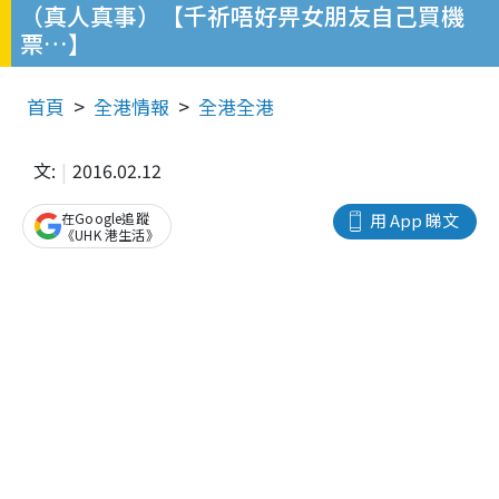
（真人真事）【千祈唔好畀女朋友自己買機
票…】
首頁
全港情報
全港全港
文:
2016.02.12
在Google追蹤
用 App 睇文
《UHK 港生活》