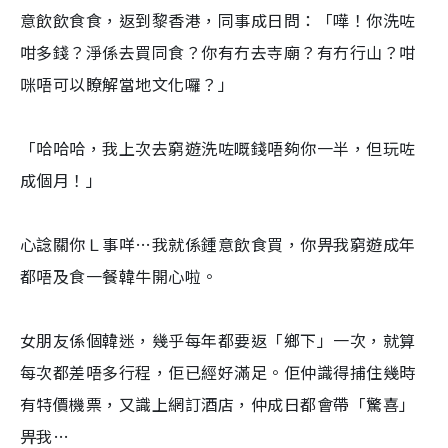
意飲飲食食，返到黎香港，同事成日問：「嘩！你洗咗
咁多錢？淨係去買同食？你有冇去寺廟？有冇行山？咁
咪唔可以瞭解當地文化囉？」
「哈哈哈，我上次去窮遊洗咗嘅錢唔夠你一半，但玩咗
成個月！」
心諗關你Ｌ事咩…我就係鍾意飲食買，你畀我窮遊成年
都唔及食一餐韓牛開心啦。
女朋友係個韓迷，幾乎每年都要返「鄉下」一次，就算
每次都差唔多行程，佢已經好滿足。佢仲識得捕住幾時
有特價機票，又識上網訂酒店，仲成日都會帶「驚喜」
畀我…