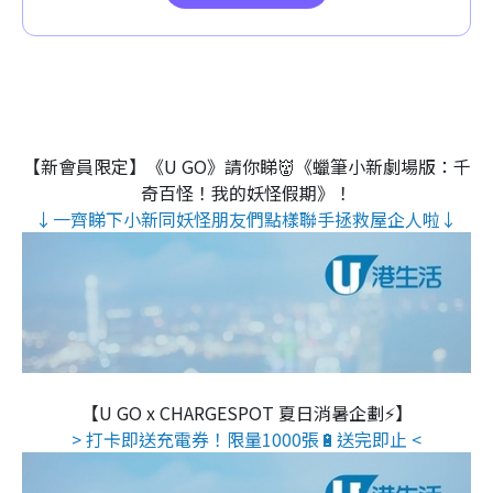
【新會員限定】《U GO》請你睇👹《蠟筆小新劇場版：千
奇百怪！我的妖怪假期》！
↓一齊睇下小新同妖怪朋友們點樣聯手拯救屋企人啦↓
【U GO x CHARGESPOT 夏日消暑企劃⚡】
> 打卡即送充電券！限量1000張🔋送完即止 <