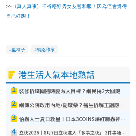
>>
（真人真事）千祈唔好畀女友著和服！因為佢會覺得
自己好靚！
藍橘子
網路作家
港生活人氣本地熱話
1
裝修拆鐵閘隨時變賊人目標？網民揭2大關鍵用途：裝新式等於白裝？附新舊鐵閘分別
2
網傳公院改用內地/副廠藥？醫生拆解正副廠分別 揭4類人換藥隨時出事
3
怕蟲人士夏日救星！日本3COINS爆紅驅蟲神器$45起 1招「全程免觸碰」輕鬆搞定小強
4
立秋2026｜8月7日立秋進入「多事之秋」 3件事唔做得！專家教6招開運 清枱頭／銀包納氣接好運