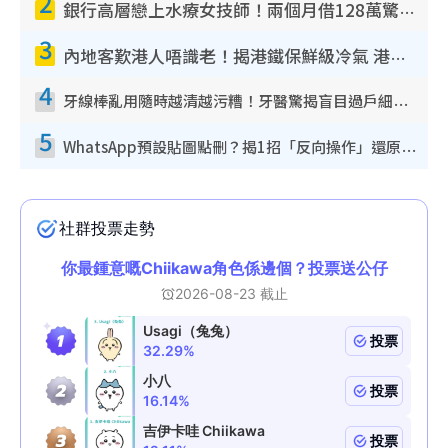
2
銀行高層戀上水療女技師！兩個月借128萬驚覺「沉船」沉落火海 揭背後疑似邪教操控賣淫
3
內地客歎港人唔識老！揭港鐵保鮮級冷氣 港人求放過：咪投訴
4
牙線棒亂用隨時越清越污糟！牙醫驚揭盲目過戶細菌恐致蛀牙：呢種先係日常真保養
5
WhatsApp預設貼圖點刪？揭1招「反向操作」還原簡潔介面 附3步實測教學