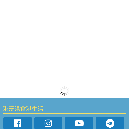
港玩港食港生活