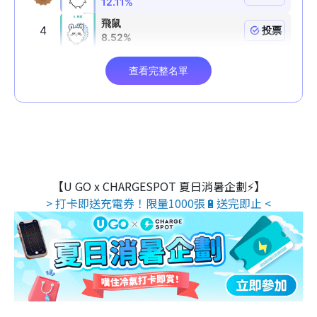
【U GO x CHARGESPOT 夏日消暑企劃⚡】
> 打卡即送充電券！限量1000張🔋送完即止 <