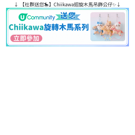
↓ 【社群送您🎠】Chiikawa迴旋木⾺吊飾公仔✨↓