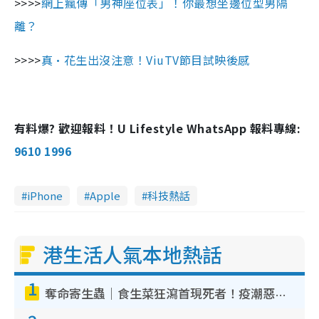
>>>>
網上瘋傳「男神座位表」！你最想坐邊位型男隔
離？
>>>>
真·花生出沒注意！ViuTV節目試映後感
有料爆? 歡迎報料！U Lifestyle WhatsApp 報料專線:
9610 1996
iPhone
Apple
科技熱話
港生活人氣本地熱話
1
奪命寄生蟲｜食生菜狂瀉首現死者！疫潮惡化錄1.8萬宗病例 揭洗菜3大謬誤