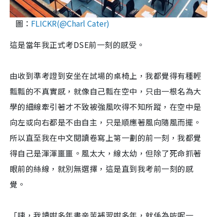
圖：
FLICKR(@Charl Cater)
這是當年我正式考DSE前一刻的感受。
由收到準考證到安坐在試場的桌椅上，我都覺得有種輕
瓢瓢的不真實感，就像自己瓢在空中，只由一根名為大
學的細線牽引著才不致被強風吹得不知所蹤，在空中是
向左或向右都是不由自主，只是順應著風向隨風而擺。
所以直至我在中文閱讀卷寫上第一劃的前一刻，我都覺
得自己是渾渾噩噩。風太大，線太幼，但除了死命抓著
眼前的絲線，就別無選擇，這是直到我考前一刻的感
覺。
「咦，我讀咁多年書辛苦補習咁多年，就係為咗呢一