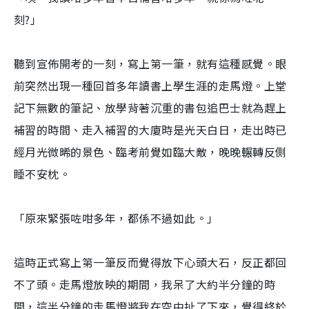
刻?」
聽到宣佈開考的一刻，寫上第一筆，就有這種感覺。眼
前突然出現一種回首多年讀書上學生涯的走馬燈。上堂
記下無數的筆記、放學背著沉重的書包追巴士就為趕上
補習的時間、走入補習的大廈時是光天白日，走出時已
經月光微晞的景色、臨考前覺如臨大敵，晚晚輾轉反側
睡不安枕。
「原來緊張咗咁多年，都係不過如此。」
這時正式寫上第一筆反而覺得放下心頭大石，反正都回
不了頭。走馬燈放映的期間，我呆了大約半分鐘的時
間，這半分鐘的走馬燈將我在空中扯了下來，覺得終於