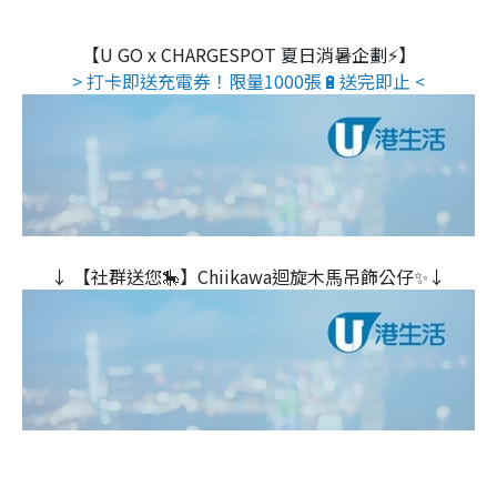
【U GO x CHARGESPOT 夏日消暑企劃⚡】
> 打卡即送充電券！限量1000張🔋送完即止 <
↓ 【社群送您🎠】Chiikawa迴旋木⾺吊飾公仔✨↓