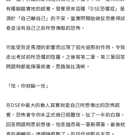
有種腳踏實地的感覺。發覺原來這種「DSE恐懼症」是
源於「自己嚇自己」的不安，當實際開始做反而覺得試
卷並沒有自己之前所想像般的恐怖。
可能受到走馬燈的影響而出現了迴光返照的作用，令我
走出考試前所恐懼的陰霾。之後寫第二筆、第三筆回答
問題時都能揮筆疾書，思路無比清晰。
「怯，你就輸一世」
在DSE中最大的敵人其實就是自己所想像出的恐怖感
覺，恐怖會令你未正式做已經膽怯，扯了一半的白旗，
回答問題時思前想後，怕答錯而寫一筆刪兩筆，最後就
真的被嚇怕，連細線都斷了，孤伶伶地瓢在天空。