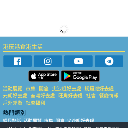
港玩港食港生活
活動展覽
市集
開倉
尖沙咀好去處
銅鑼灣好去處
元朗好去處
荃灣好去處
旺角好去處
社會
餐廳情報
戶外郊遊
社會福利
熱門類別
網民熱話
活動展覽
市集
開倉
尖沙咀好去處
銅鑼灣好去處
元朗好去處
荃灣好去處
旺角好去處
社會