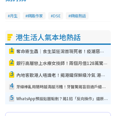
月生
網路作家
DSE
網絡熱話
港生活人氣本地熱話
1
奪命寄生蟲｜食生菜狂瀉首現死者！疫潮惡化錄1.8萬宗病例 揭洗菜3大謬誤
2
銀行高層戀上水療女技師！兩個月借128萬驚覺「沉船」沉落火海 揭背後疑似邪教操控賣淫
3
內地客歎港人唔識老！揭港鐵保鮮級冷氣 港人求放過：咪投訴
4
牙線棒亂用隨時越清越污糟！牙醫驚揭盲目過戶細菌恐致蛀牙：呢種先係日常真保養
5
WhatsApp預設貼圖點刪？揭1招「反向操作」還原簡潔介面 附3步實測教學