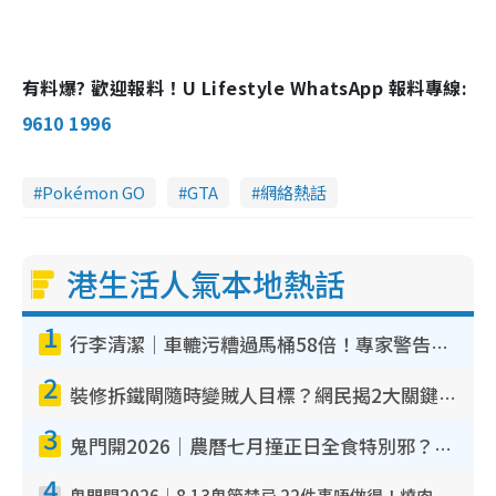
有料爆? 歡迎報料！U Lifestyle WhatsApp 報料專線:
9610 1996
Pokémon GO
GTA
網絡熱話
港生活人氣本地熱話
1
行李清潔｜車轆污糟過馬桶58倍！專家警告忌用酒精抹 教1招免污手除菌
2
裝修拆鐵閘隨時變賊人目標？網民揭2大關鍵用途：裝新式等於白裝？附新舊鐵閘分別
3
鬼門開2026｜農曆七月撞正日全食特別邪？專家警告切忌做一事！揭4大禁忌+2招保平安
4