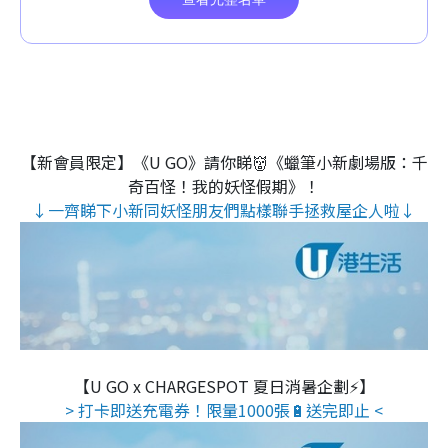
【新會員限定】《U GO》請你睇👹《蠟筆小新劇場版：千
奇百怪！我的妖怪假期》！
↓一齊睇下小新同妖怪朋友們點樣聯手拯救屋企人啦↓
【U GO x CHARGESPOT 夏日消暑企劃⚡】
> 打卡即送充電券！限量1000張🔋送完即止 <