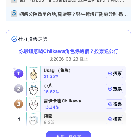
鬼門開2026｜8.13鬼節禁忌 22件事唔做得！燒肉、刺身要少食？半夜勿吹口哨/打呢個電話
5
網傳公院改用內地/副廠藥？醫生拆解正副廠分別 揭4類人換藥隨時出事