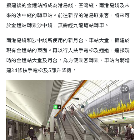
擴建後的金鐘站將成為港島綫、荃灣綫、南港島綫及未
來的沙中綫的轉車站。前往新界的港島區乘客，將來可
於金鐘站轉乘沙中綫，無需經九龍塘站轉車。
南港島綫和沙中綫所使用的新月台、車站大堂，擴建於
現有金鐘站的東面。再以行人扶手電梯及通道，連接現
時的金鐘站大堂及月台。為方便乘客轉乘，車站內將增
建34條扶手電梯及5部升降機。