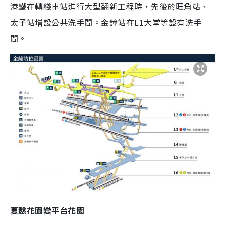
港鐵在轉綫車站進行大型翻新工程時，先後於旺角站、
太子站增設公共洗手間。金鐘站在L1大堂等設有洗手
間。
夏慤花園變平台花園