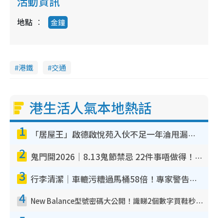
活動資訊
地點
金鐘
港鐵
交通
港生活人氣本地熱話
1
「居屋王」啟德啟悅苑入伙不足一年淪甩漏之王！插頭噴火花致大停電 多戶業主全屋家電報銷
2
鬼門開2026｜8.13鬼節禁忌 22件事唔做得！燒肉、刺身要少食？半夜勿吹口哨/打呢個電話
3
行李清潔｜車轆污糟過馬桶58倍！專家警告忌用酒精抹 教1招免污手除菌
4
New Balance型號密碼大公開！識睇2個數字買鞋秒知功能免中伏 附5大熱門鞋款