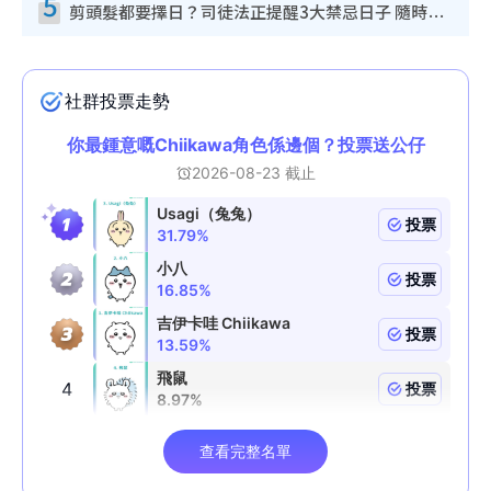
5
剪頭髮都要擇日？司徒法正提醒3大禁忌日子 隨時剪走財運！呢日剪髮恐「剪壽命」？