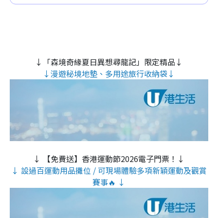
↓「森境奇緣夏日異想尋龍記」限定精品↓
↓漫遊秘境地墊、多用途旅行收納袋↓
↓ 【免費送】香港運動節2026電子門票！↓
↓ 設過百運動用品攤位 / 可現場體驗多項新穎運動及觀賞
賽事🔥 ↓