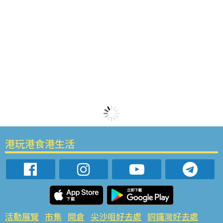
港玩港食港生活
活動展覽
市集
開倉
尖沙咀好去處
銅鑼灣好去處