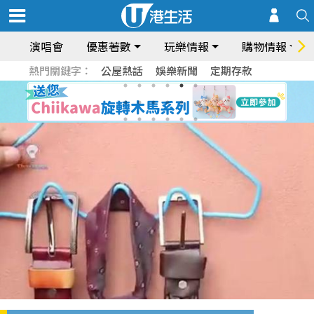
演唱會
優惠著數
玩樂情報
購物情報
熱門關鍵字：
公屋熱話
娛樂新聞
定期存款