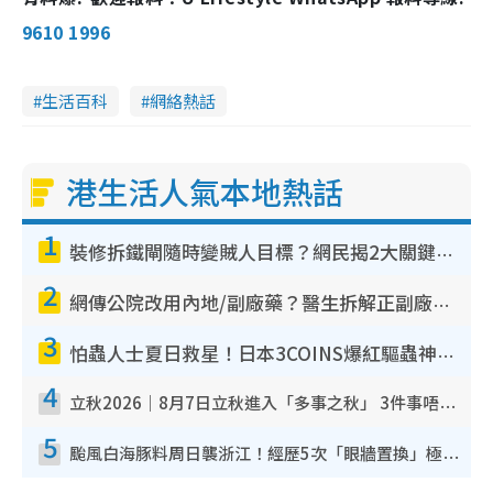
9610 1996
生活百科
網絡熱話
港生活人氣本地熱話
1
裝修拆鐵閘隨時變賊人目標？網民揭2大關鍵用途：裝新式等於白裝？附新舊鐵閘分別
2
網傳公院改用內地/副廠藥？醫生拆解正副廠分別 揭4類人換藥隨時出事
3
怕蟲人士夏日救星！日本3COINS爆紅驅蟲神器$45起 1招「全程免觸碰」輕鬆搞定小強
4
立秋2026｜8月7日立秋進入「多事之秋」 3件事唔做得！專家教6招開運 清枱頭／銀包納氣接好運
5
颱風白海豚料周日襲浙江！經歷5次「眼牆置換」極罕見 成登陸內地最長途颱風