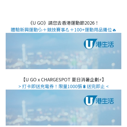
《U GO》請您去香港運動節2026！
體驗新興運動💦＋競技賽事💪＋100+運動用品攤位🔥
【U GO x CHARGESPOT 夏日消暑企劃⚡】
> 打卡即送充電券！限量1000張🔋送完即止 <