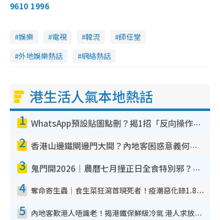
9610 1996
娛樂
電視
韓流
師任堂
外地娛樂熱話
網絡熱話
港生活人氣本地熱話
1
WhatsApp預設貼圖點刪？揭1招「反向操作」還原簡潔介面 附3步實測教學
2
香港山邊鐵閘邊門大開？內地客困惑意義何在！網民神回覆：呢種叫法理性防禦
3
鬼門開2026｜農曆七月撞正日全食特別邪？專家警告切忌做一事！揭4大禁忌+2招保平安
4
奪命寄生蟲｜食生菜狂瀉首現死者！疫潮惡化錄1.8萬宗病例 揭洗菜3大謬誤
5
內地客歎港人唔識老！揭港鐵保鮮級冷氣 港人求放過：咪投訴