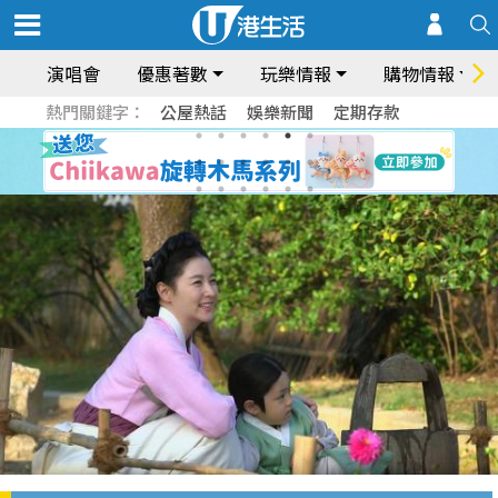
演唱會
優惠著數
玩樂情報
購物情報
熱門關鍵字：
公屋熱話
娛樂新聞
定期存款