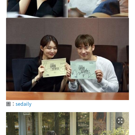
圖：
sedaily