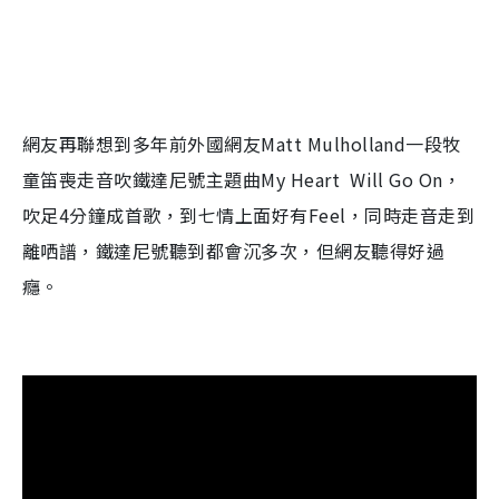
網友再聯想到多年前外國網友
Matt Mulholland
一段牧
童笛喪走音吹鐵達尼號主題曲
My Heart Will Go On
，
吹足
4
分鐘成首歌，到七情上面好有
Feel
，同時走音走到
離哂譜，鐵達尼號聽到都會沉多次，但網友聽得好過
癮。