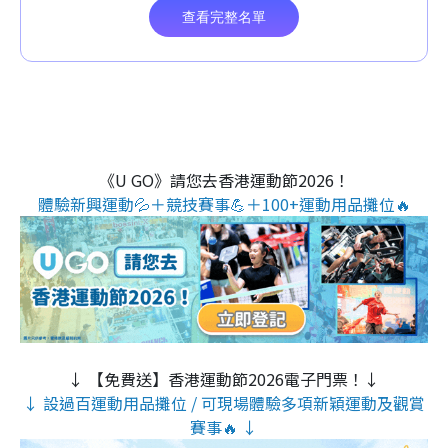
《U GO》請您去香港運動節2026！
體驗新興運動💦＋競技賽事💪＋100+運動用品攤位🔥
↓ 【免費送】香港運動節2026電子門票！↓
↓ 設過百運動用品攤位 / 可現場體驗多項新穎運動及觀賞
賽事🔥 ↓