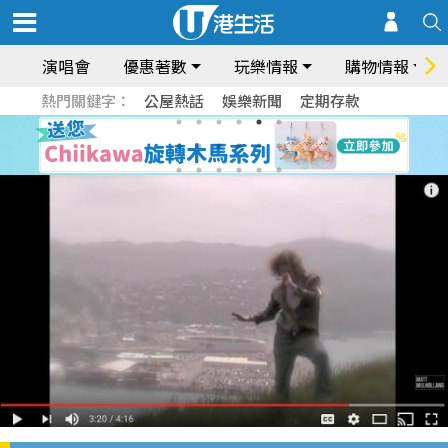
演唱會
優惠著數
玩樂情報
購物情報
熱門關鍵字：
公屋熱話
娛樂新聞
定期存款