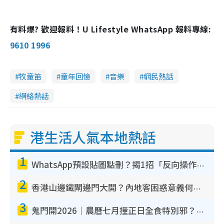
有料爆? 歡迎報料！U Lifestyle WhatsApp 報料專線:
9610 1996
牧童笛
童年回憶
音樂
網民熱話
網絡熱話
港生活人氣本地熱話
1
WhatsApp預設貼圖點刪？揭1招「反向操作」還原簡潔介面 附3步實測教學
2
香港山邊鐵閘邊門大開？內地客困惑意義何在！網民神回覆：呢種叫法理性防禦
3
鬼門開2026｜農曆七月撞正日全食特別邪？專家警告切忌做一事！揭4大禁忌+2招保平安