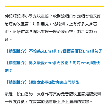
仲記唔記得小學支牧童笛？吹到流哂口水走哂音但又好
治癒的牧童笛！咁耐無見，估唔到世上有好多人掛著
佢，耐唔時都會攞出黎吹一吹治療心靈，越走音越治
癒。
【精選推介】不怕英文Email！7個簡易百搭Email句子
【精選推介】男女最愛emoji大公開！呢啲emoji覆快
啲？
【精選推介】短髮女必學2款快速出門髮型
最近一段由香港二支創作專頁的走音版牧童笛短版受到
一眾友愛戴，在寂寞的溫書晚上掛上滿滿的笑容。