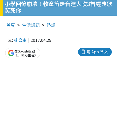
小學回憶崩壞！牧童笛走音達人吹3首經典歌
笑死你
首頁
生活話題
熱話
文:
捌公主
2017.04.29
在Google追蹤
用 App 睇文
《UHK 港生活》