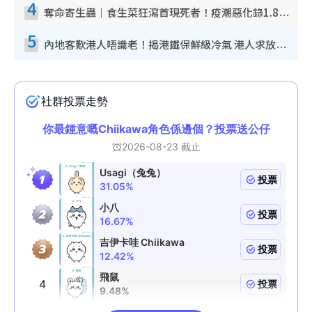
4
奪命寄生蟲｜食生菜狂瀉首現死者！疫潮惡化錄1.8萬宗病例 揭洗菜3大謬誤
5
內地客歎港人唔識老！揭港鐵保鮮級冷氣 港人求放過：咪投訴