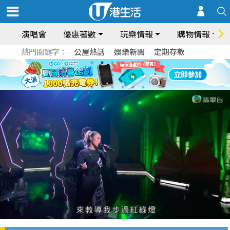
演唱會
優惠著數
玩樂情報
購物情報
熱門關鍵字：
公屋熱話
娛樂新聞
定期存款