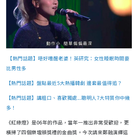
【熱門話題】唔好嘈醒老婆！英研究：女性睡眠時間要
比男性多
【熱門話題】盤點最近5大熱播韓劇 邊套最值得追？
【熱門話題】講粗口、喜歡獨處...聰明人7大特質你中幾
多！
《紅綠燈》是
06
年的作品，當年一推出非常受歡迎，更
橫掃了四個樂壇頒獎禮的金曲獎。今次請來鄭融演繹這