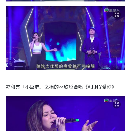
亦和有「小巨肺」之稱的林欣彤合唱《
A.I.N.Y
愛你》