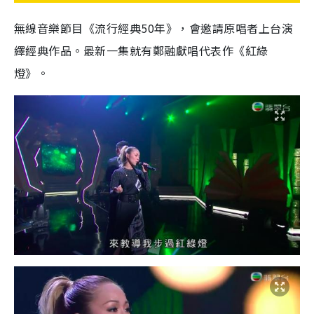
無線音樂節目《流行經典
50
年》，會邀請原唱者上台演
繹經典作品。最新一集就有鄭融獻唱代表作《紅綠
燈》。