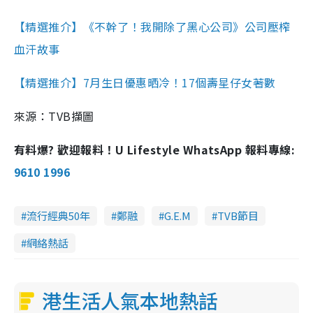
【精選推介】《不幹了！我開除了黑心公司》公司壓榨
血汗故事
【精選推介】7月生日優惠晒冷！17個壽星仔女著數
來源：TVB擷圖
有料爆? 歡迎報料！U Lifestyle WhatsApp 報料專線:
9610 1996
流行經典50年
鄭融
G.E.M
TVB節目
網絡熱話
港生活人氣本地熱話