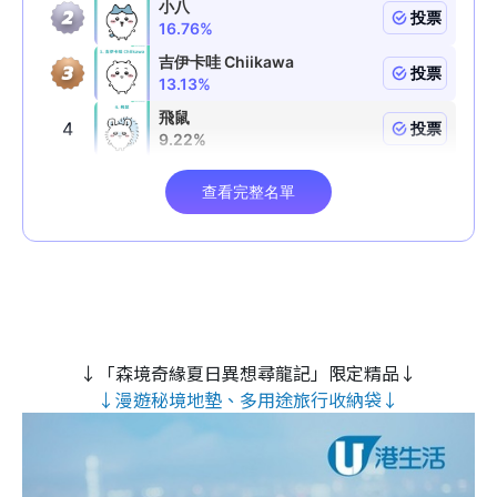
↓「森境奇緣夏日異想尋龍記」限定精品↓
↓漫遊秘境地墊、多用途旅行收納袋↓