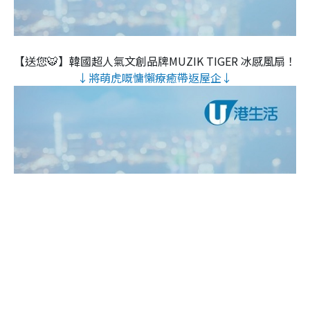
【送您🐯】韓國超人氣文創品牌MUZIK TIGER 冰感風扇！
↓將萌虎嘅慵懶療癒帶返屋企↓