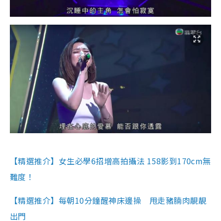
【精選推介】女生必學6招增高拍攝法 158影到170cm無
難度！
【精選推介】每朝10分鐘醒神床邊操 甩走豬腩肉靚靚
出門