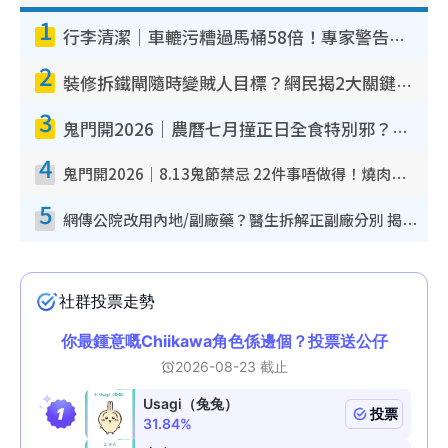
1
行李清潔｜車轆污糟過馬桶58倍！專家警告忌用酒精抹 教1招免污手除菌
2
裝修拆鐵閘隨時變賊人目標？網民揭2大關鍵用途：裝新式等於白裝？附新舊鐵閘分別
3
鬼門開2026｜農曆七月撞正日全食特別邪？專家警告切忌做一事！揭4大禁忌+2招保平安
4
鬼門開2026｜8.13鬼節禁忌 22件事唔做得！燒肉、刺身要少食？半夜勿吹口哨/打呢個電話
5
網傳公院改用內地/副廠藥？醫生拆解正副廠分別 揭4類人換藥隨時出事