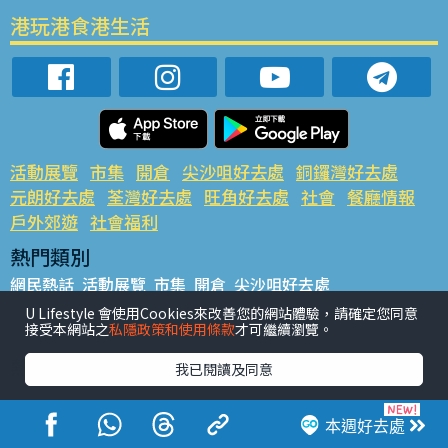
港玩港食港生活
活動展覽
市集
開倉
尖沙咀好去處
銅鑼灣好去處
元朗好去處
荃灣好去處
旺角好去處
社會
餐廳情報
戶外郊遊
社會福利
熱門類別
網民熱話
活動展覽
市集
開倉
尖沙咀好去處
銅鑼灣好去處
元朗好去處
荃灣好去處
旺角好去處
社會
U Lifestyle 會使用Cookies來改善您的網站體驗，請確定您同意
接受本網站之
私隱政策和使用條款
才可繼續瀏覽。
餐廳情報
戶外郊遊
熱門標籤
我已閱讀及同意
#UGO搵好去處
#人氣活動推介
#美食社群熱話
#親子玩樂好去處
#ULifestyle應用程式
#限時搶
本週好去處
#UJetso禮物放送
#ULifestyle商戶中心
#著數
#網絡熱話