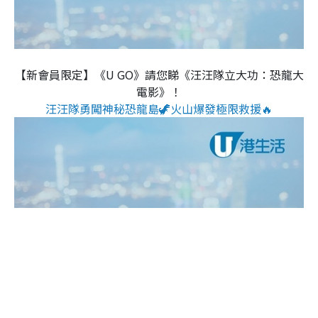
【新會員限定】《U GO》請您睇《汪汪隊立大功：恐龍大
電影》！
汪汪隊勇闖神秘恐龍島🦖火山爆發極限救援🔥