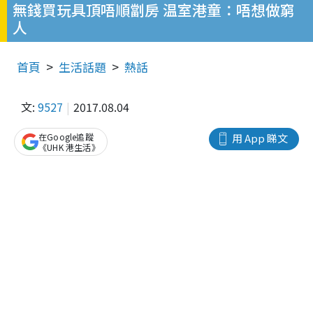
無錢買玩具頂唔順劏房 温室港童：唔想做窮
人
首頁
生活話題
熱話
文:
9527
2017.08.04
在Google追蹤
用 App 睇文
《UHK 港生活》