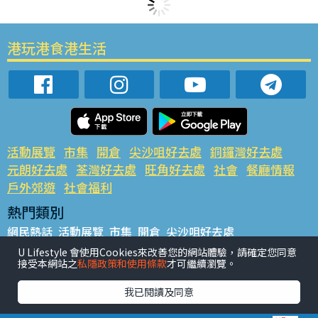
港玩港食港生活
活動展覽
市集
開倉
尖沙咀好去處
銅鑼灣好去處
元朗好去處
荃灣好去處
旺角好去處
社會
餐廳情報
戶外郊遊
社會福利
熱門類別
網民熱話
活動展覽
市集
開倉
尖沙咀好去處
銅鑼灣好去處
元朗好去處
荃灣好去處
旺角好去處
社會
U Lifestyle 會使用Cookies來改善您的網站體驗，請確定您同意
接受本網站之
私隱政策和使用條款
才可繼續瀏覽。
餐廳情報
戶外郊遊
熱門標籤
我已閱讀及同意
#UGO搵好去處
#人氣活動推介
#美食社群熱話