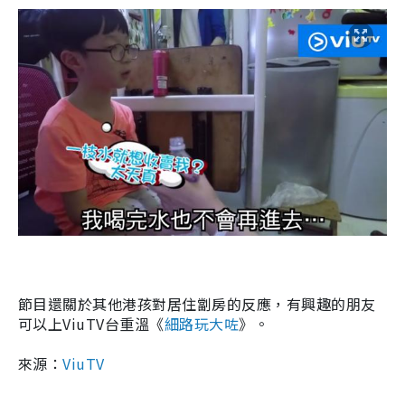
節目還關於其他港孩對居住
劏房
的反應，有興趣的朋友
可以上ViuTV台重溫
《
細路玩大咗
》
。
來源：
ViuTV