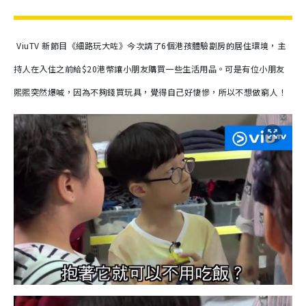
ViuTV 新節目《細路玩大咗》今次請了6個港孩體驗劏房的居住環境，主
持人在入住之前給$20港幣讓小朋友購買一些生活用品。可是有位小朋友
熙熙突然爆喊，因為不夠錢買玩具
，覺得自己好悽慘
，所以不想做窮人
！