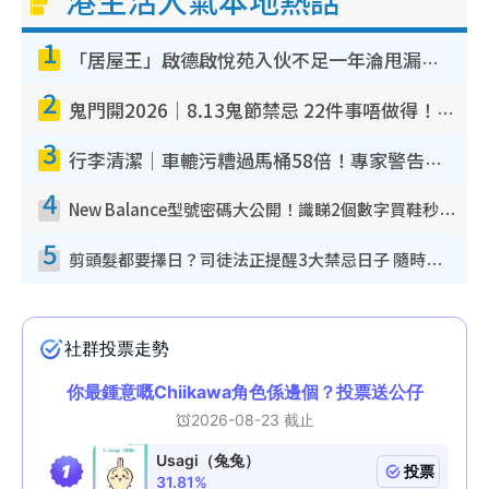
1
「居屋王」啟德啟悅苑入伙不足一年淪甩漏之王！插頭噴火花致大停電 多戶業主全屋家電報銷
2
鬼門開2026｜8.13鬼節禁忌 22件事唔做得！燒肉、刺身要少食？半夜勿吹口哨/打呢個電話
3
行李清潔｜車轆污糟過馬桶58倍！專家警告忌用酒精抹 教1招免污手除菌
4
New Balance型號密碼大公開！識睇2個數字買鞋秒知功能免中伏 附5大熱門鞋款
5
剪頭髮都要擇日？司徒法正提醒3大禁忌日子 隨時剪走財運！呢日剪髮恐「剪壽命」？