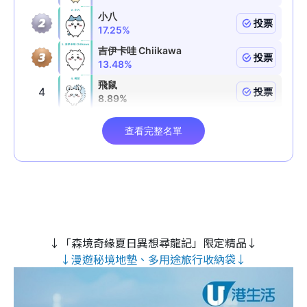
↓「森境奇緣夏日異想尋龍記」限定精品↓
↓漫遊秘境地墊、多用途旅行收納袋↓