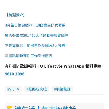
【精選推介】
8月生日優惠晒冷！18個壽星仔女著數
暑假好去處2017 10大卡通動畫展覽晒冷
不只靠低炒！拍出自然長腿照3大技巧
電話點壞睇穿你工作受挫原因
有料爆? 歡迎報料！U Lifestyle WhatsApp 報料專線:
9610 1996
ViuTV
細路玩大咗
網絡熱話
港生活人氣本地熱話