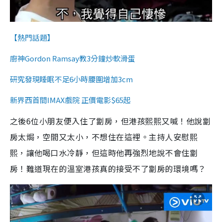
【熱門話題】
廚神Gordon Ramsay教3分鐘炒軟滑蛋
研究發現睡眠不足6小時腰圍增加3cm
新界西首間IMAX戲院 正價電影$65起
之後6位小朋友便入住了劏房，但港孩熙熙又喊！他說劏
房太焗，空間又太小，不想住在這裡。主持人安慰熙
熙，讓他喝口水冷靜，但這時他再強烈地說不會住劏
房！難道現在的溫室港孩真的接受不了劏房的環境嗎？