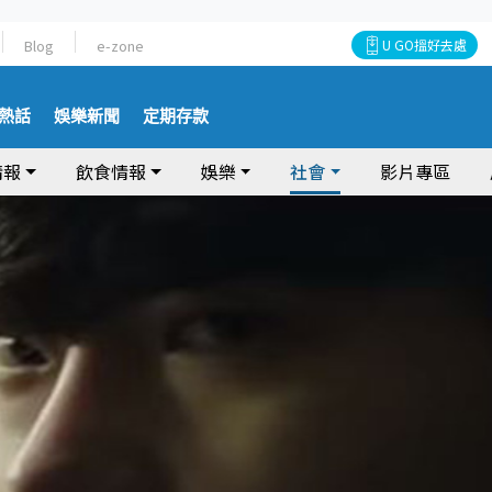
Blog
e-zone
U GO搵好去處
熱話
娛樂新聞
定期存款
情報
飲食情報
娛樂
社會
影片專區