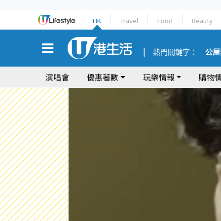
HK
Travel
Food
Beauty
熱門關鍵字：
公屋
演唱會
優惠著數
玩樂情報
購物