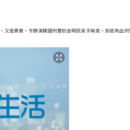
限，又是貴賓，令飾演韓國刑警的金明民束手無策。到底熱血刑