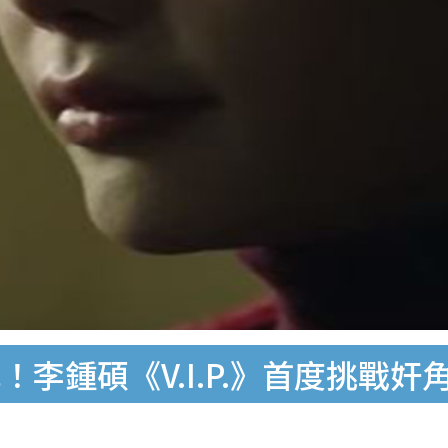
李鍾碩《V.I.P.》首度挑戰奸