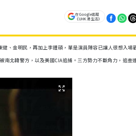
在Google追蹤
《UHK 港生活》
有張東健、金明民，再加上李鍾碩，單是演員陣容已讓人很想入場
，被南北韓警方，以及美國CIA追捕。三方勢力不斷角力，追查