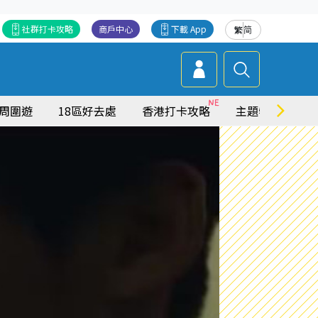
社群打卡攻略
商戶中心
下載 App
繁
简
周圍遊
18區好去處
香港打卡攻略
主題特集