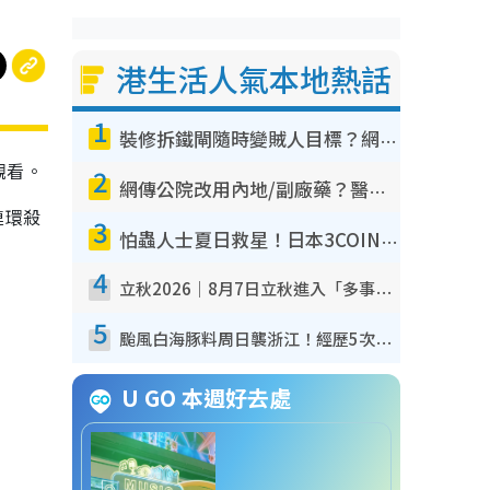
港生活人氣本地熱話
1
裝修拆鐵閘隨時變賊人目標？網民揭2大關鍵用途：裝新式等於白裝？附新舊鐵閘分別
觀看。
2
網傳公院改用內地/副廠藥？醫生拆解正副廠分別 揭4類人換藥隨時出事
連環殺
3
怕蟲人士夏日救星！日本3COINS爆紅驅蟲神器$45起 1招「全程免觸碰」輕鬆搞定小強
4
立秋2026｜8月7日立秋進入「多事之秋」 3件事唔做得！專家教6招開運 清枱頭／銀包納氣接好運
5
颱風白海豚料周日襲浙江！經歷5次「眼牆置換」極罕見 成登陸內地最長途颱風
U GO 本週好去處