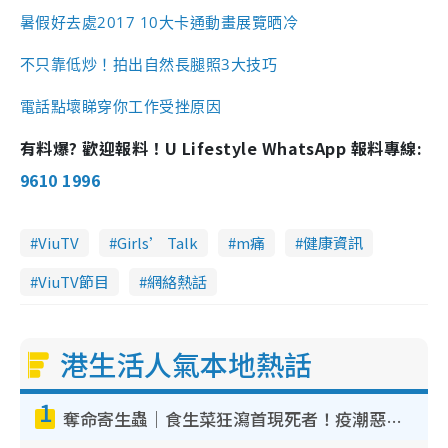
暑假好去處2017 10大卡通動畫展覽晒冷
不只靠低炒！拍出自然長腿照3大技巧
電話點壞睇穿你工作受挫原因
有料爆? 歡迎報料！U Lifestyle WhatsApp 報料專線:
9610 1996
ViuTV
Girls’ Talk
m痛
健康資訊
ViuTV節目
網絡熱話
港生活人氣本地熱話
1
奪命寄生蟲｜食生菜狂瀉首現死者！疫潮惡化錄1.8萬宗病例 揭洗菜3大謬誤