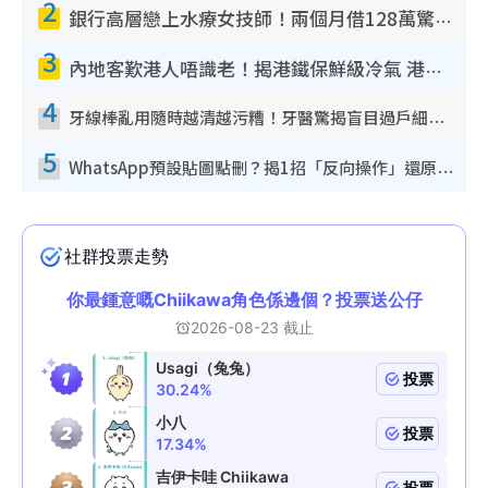
2
銀行高層戀上水療女技師！兩個月借128萬驚覺「沉船」沉落火海 揭背後疑似邪教操控賣淫
3
內地客歎港人唔識老！揭港鐵保鮮級冷氣 港人求放過：咪投訴
4
牙線棒亂用隨時越清越污糟！牙醫驚揭盲目過戶細菌恐致蛀牙：呢種先係日常真保養
5
WhatsApp預設貼圖點刪？揭1招「反向操作」還原簡潔介面 附3步實測教學