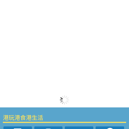
港玩港食港生活