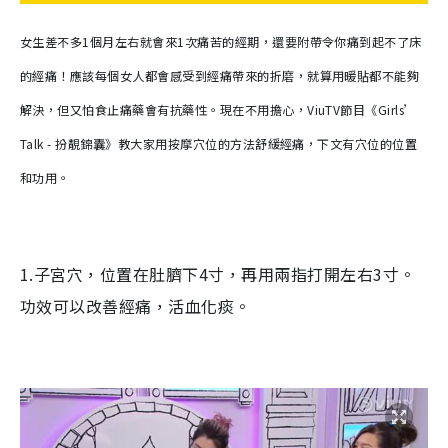
女生差不多1個月左右就會來1次痛苦的經期，還要附帶令你痛到起不了床
的經痛！應該每個女人都會感受到經痛帶來的折磨，就算用暖貼都不能夠
解決，但又怕食止痛藥會有抗藥性。現在不用擔心，ViuTV節目《Girls’
Talk - 扮靚錦囊》教大家用按摩穴位的方法舒緩經痛，下文有穴位的位置
和功用。
1.子宮穴，位置在肚臍下4寸，再用兩指打開左右3寸。
功效可以改善經痛，活血化痰。