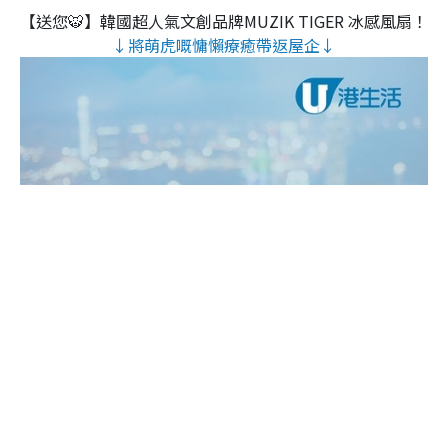
【送您🐯】韓國超人氣文創品牌MUZIK TIGER 冰感風扇！
↓將萌虎嘅慵懶療癒帶返屋企↓