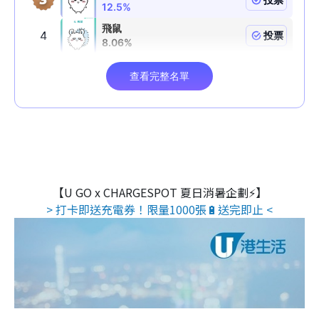
【U GO x CHARGESPOT 夏日消暑企劃⚡】
> 打卡即送充電券！限量1000張🔋送完即止 <