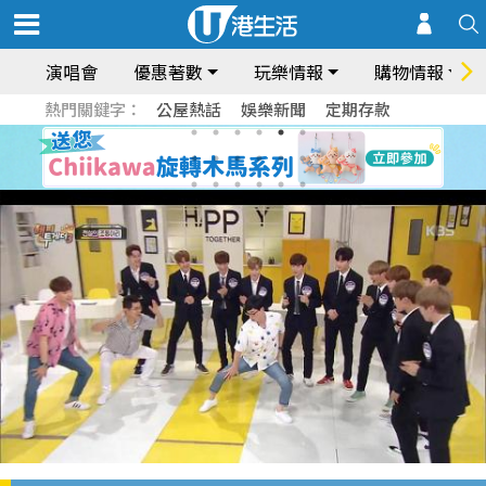
演唱會
優惠著數
玩樂情報
購物情報
熱門關鍵字：
公屋熱話
娛樂新聞
定期存款