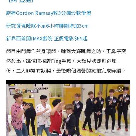
【熱門話題】
廚神Gordon Ramsay教3分鐘炒軟滑蛋
研究發現睡眠不足6小時腰圍增加3cm
新界西首間IMAX戲院 正價電影$65起
節目由鬥舞作熱身環節，輪到大輝跳舞之時，王鼻子突
然殺出，跳佢嘅招牌Fing手舞，大輝見狀即刻跳埋一
份，二人非常有默契，最後嚟個溫馨的擁抱完成舞蹈。