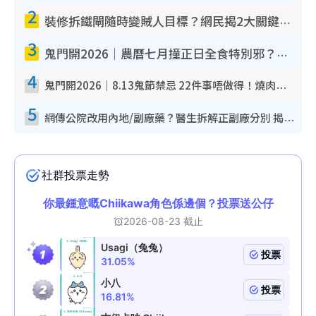
2
裝修拆鐵閘隨時變賊人目標？網民揭2大關鍵用途：裝新式等於白裝？附新舊鐵閘分別
3
鬼門開2026｜農曆七月撞正日全食特別邪？專家警告切忌做一事！揭4大禁忌+2招保平安
4
鬼門開2026｜8.13鬼節禁忌 22件事唔做得！燒肉、刺身要少食？半夜勿吹口哨/打呢個電話
5
網傳公院改用內地/副廠藥？醫生拆解正副廠分別 揭4類人換藥隨時出事