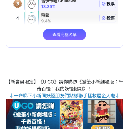
【新會員限定】《U GO》請你睇👹《蠟筆小新劇場版：千
奇百怪！我的妖怪假期》！
↓一齊睇下小新同妖怪朋友們點樣聯手拯救屋企人啦↓