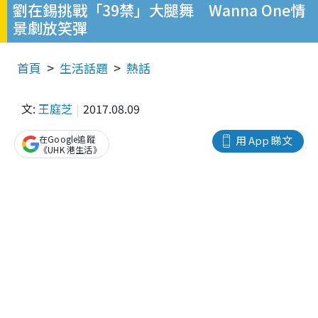
劉在錫挑戰「39禁」大腿舞 Wanna One情
景劇放笑彈
首頁
生活話題
熱話
文:
王庭芝
2017.08.09
在Google追蹤
用 App 睇文
《UHK 港生活》