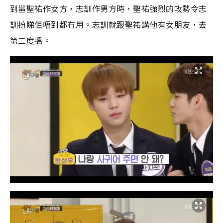
到邕聖祐作女方，志訓作男方時，聖祐強烈的攻勢令志
訓扮睇佢唔到都冇用。志訓就跟聖祐講他有女朋友，去
第二度搵。