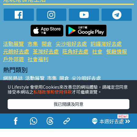
活動展覽
市集
開倉
尖沙咀好去處
銅鑼灣好去處
元朗好去處
荃灣好去處
旺角好去處
社會
餐廳情報
戶外郊遊
社會福利
熱門類別
網民熱話
活動展覽
市集
開倉
尖沙咀好去處
銅鑼灣好去處
元朗好去處
荃灣好去處
旺角好去處
社會
U Lifestyle 會使用Cookies來改善您的網站體驗，請確定您同意
接受本網站之
私隱政策和使用條款
才可繼續瀏覽。
餐廳情報
戶外郊遊
熱門標籤
我已閱讀及同意
#UGO搵好去處
#人氣活動推介
#美食社群熱話
#親子玩樂好去處
#ULifestyle應用程式
#限時搶
本週好去處
#UJetso禮物放送
#ULifestyle商戶中心
#著數
#網絡熱話