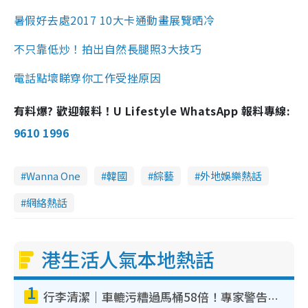
暑假好去處2017 10大卡通動畫展覽晒冷
不只靠低炒！拍出自然長腿照3大技巧
電話點壞睇穿你工作受挫原因
有料爆? 歡迎報料！U Lifestyle WhatsApp 報料專線:
9610 1996
Wanna One
韓國
綜藝
外地娛樂熱話
網絡熱話
港生活人氣本地熱話
1
行李清潔｜車轆污糟過馬桶58倍！專家警告忌用酒精抹 教1招免污手除菌