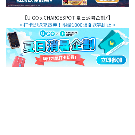
【U GO x CHARGESPOT 夏日消暑企劃⚡】
> 打卡即送充電券！限量1000張🔋送完即止 <