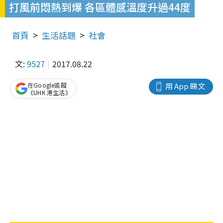
打風前悶熱到爆 各區體感溫度升過44度
首頁
生活話題
社會
文:
9527
2017.08.22
在Google追蹤
用 App 睇文
《UHK 港生活》