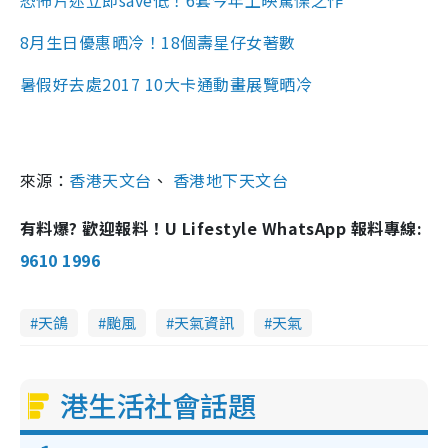
恐怖片迷立即save低！6套今年上映驚慄之作
8月生日優惠晒冷！18個壽星仔女著數
暑假好去處2017 10大卡通動畫展覽晒冷
來源：
香港天文台
、
香港地下天文台
有料爆? 歡迎報料！U Lifestyle WhatsApp 報料專線:
9610 1996
天鴿
颱風
天氣資訊
天氣
港生活社會話題