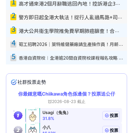
1
高才通來港2個月辭職逃回內地！控訴港企3宗罪 歎微管理極窒息
2
警方即日起全港大執法！捉行人亂過馬路+司機不專注駕駛！亂過馬路罰$2000
3
港大公共衞生學院推免費早期肺癌篩查！合資格人士將獲全額資助定期血液化驗／電腦斷層掃描／風險評估
4
筍工招聘2026｜萊特維健藥廠請生產操作員！月薪高達$1.7萬 冷氣廠房/五天工作/保證雙糧
5
香港自資院校︱全港逾20間自資院校課程報名攻略 留位費可退/申請日期/報名連結