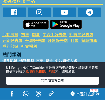
港玩港食港生活
活動展覽
市集
開倉
尖沙咀好去處
銅鑼灣好去處
元朗好去處
荃灣好去處
旺角好去處
社會
餐廳情報
戶外郊遊
社會福利
熱門類別
網民熱話
活動展覽
市集
開倉
尖沙咀好去處
銅鑼灣好去處
元朗好去處
荃灣好去處
旺角好去處
社會
U Lifestyle 會使用Cookies來改善您的網站體驗，請確定您同意
接受本網站之
私隱政策和使用條款
才可繼續瀏覽。
餐廳情報
戶外郊遊
熱門標籤
我已閱讀及同意
#UGO搵好去處
#人氣活動推介
#美食社群熱話
#親子玩樂好去處
#ULifestyle應用程式
#限時搶
本週好去處
#UJetso禮物放送
#ULifestyle商戶中心
#著數
#網絡熱話