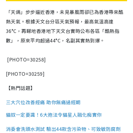
「天鴿」步步逼近香港，未見暴風雨卻已為香港帶來酷
熱天氣。根據天文台分區天氣預報，最高氣溫高達
36°C，再睇地香港地下天文台實時公布各區「酷熱指
數」，原來平均超過44°C，名副其實熱到爆。
[PHOTO=30258]
[PHOTO=30259]
【熱門話題】
三大穴位改善經痛 助你無痛過經期
貓奴一定要識！6大抱法令貓星人融化痴實你
消委會洗頭水測試 驗出44款含污染物、可致敏防腐劑