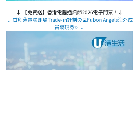
↓ 【免費送】香港電腦通訊節2026電子門票！↓
↓ 首創舊電腦即場Trade-in計劃🧑‍💻Fubon Angels海外成
員將現身✨ ↓