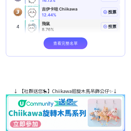
↓ 【社群送您🎠】Chiikawa迴旋木⾺吊飾公仔✨↓