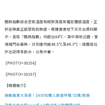
酷熱指數綜合空氣溫度和相對濕度來確定體感溫度，正
好反映真正感受到的熱度。根據香港地下天文台資料顯
示，各區「酷熱指數」均超出44°C，其中濕地公園、荃
灣城門谷最熱，分別達均逾48.5°C及46.3°C，提醒各位
外出記得多飲水，以免中暑。
[PHOTO=30256]
[PHOTO=30257]
【精選推介】
無敵維港大海景！$450包雙人房連早餐/交通/廚房