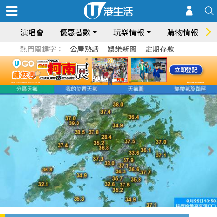
演唱會
優惠著數
玩樂情報
購物情報
熱門關鍵字：
公屋熱話
娛樂新聞
定期存款