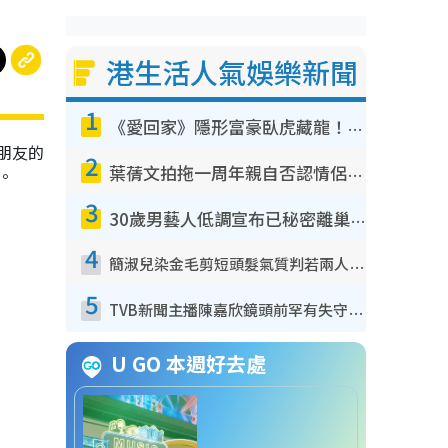
港生活人氣娛樂新聞
1
《愛回家》隱形富豪臥虎藏龍！盤點12位財氣逼人的有錢藝人：呢位靚女3億身家唔憂做
朋友的
2
葉蒨文拍拖一周年親自否認情侶關係？！被質疑感情造假竟稱GM「普通同事」
。
3
30歲男藝人低調宣布已秘密離巢！人氣急跌變失蹤人口︰「這幾年過得並不容易」
4
簡淑兒染金毛剪短頭髮氣質判若兩人！嚇壞老公麥大力都認唔出：「你做咩事？」
5
TVB新聞主播陳嘉欣鏡頭前罕有失守！遭林超英一句說話突襲嚇親當場大笑
U GO 本週好去處