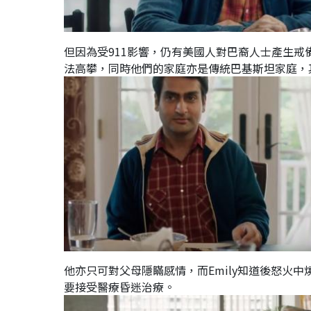
但因為受911影響，仍有美國人對巴裔人士產生戒
法高攀，同時他們的家庭亦是傳統巴基斯坦家庭，
他亦只可對父母隱瞞感情，而Emily知道後怒火中
要接受醫療昏迷治療。