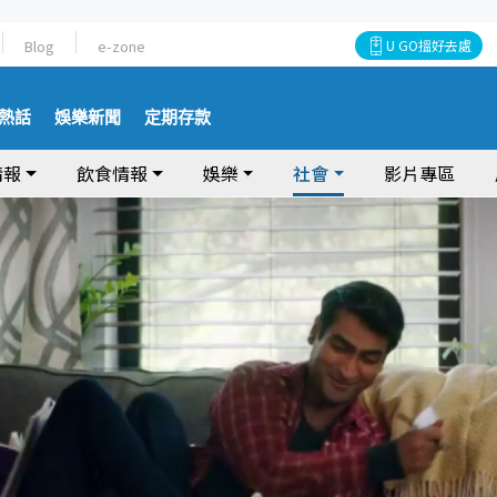
Blog
e-zone
U GO搵好去處
熱話
娛樂新聞
定期存款
情報
飲食情報
娛樂
社會
影片專區