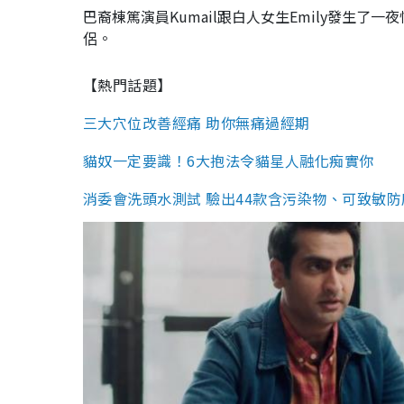
巴裔棟篤演員Kumail跟白人女生Emily發生了一夜
侶。
【熱門話題】
三大穴位改善經痛 助你無痛過經期
貓奴一定要識！6大抱法令貓星人融化痴實你
消委會洗頭水測試 驗出44款含污染物、可致敏