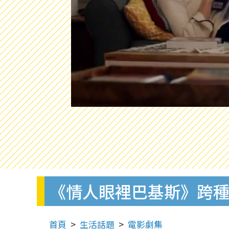
《情人眼裡巴基斯》跨種
首頁
生活話題
電影劇集