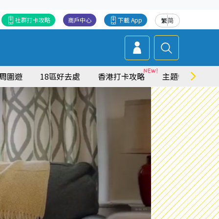
社群打卡攻略
商戶中心
下載 App
繁
简
周圍遊
18區好去處
香港打卡攻略
主題特集