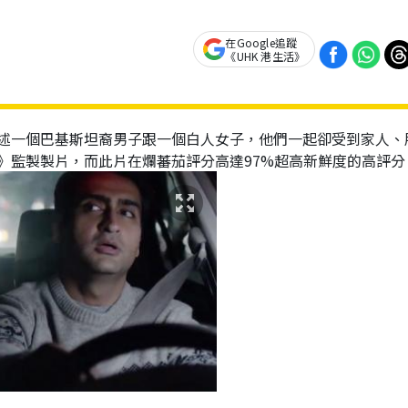
在Google追蹤
《UHK 港生活》
述一個巴基斯坦裔男子跟一個白人女子，他們一起卻受到家人、
》監製製片，而此片在爛蕃茄評分高達97%超高新鮮度的高評分