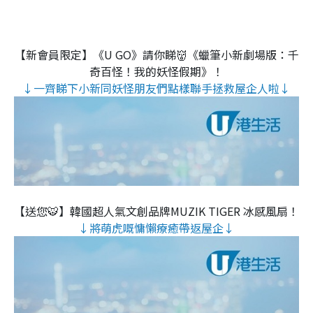
【新會員限定】《U GO》請你睇👹《蠟筆小新劇場版：千
奇百怪！我的妖怪假期》！
↓一齊睇下小新同妖怪朋友們點樣聯手拯救屋企人啦↓
【送您🐯】韓國超人氣文創品牌MUZIK TIGER 冰感風扇！
↓將萌虎嘅慵懶療癒帶返屋企↓