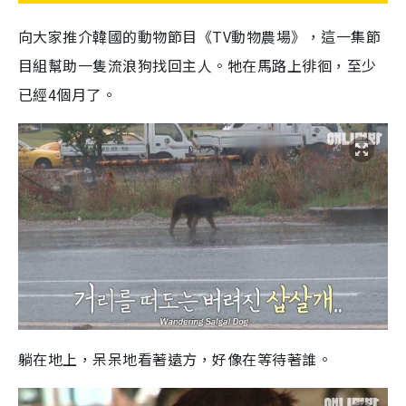
向大家推介韓國的動物節目《TV動物農場》，這一集節
目組幫助一隻流浪狗找回主人。牠在馬路上徘徊，至少
已經4個月了。
躺在地上，呆呆地看著遠方，好像在等待著誰。