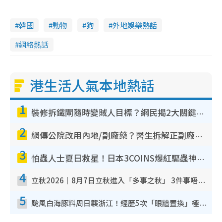
韓國
動物
狗
外地娛樂熱話
網絡熱話
港生活人氣本地熱話
1
裝修拆鐵閘隨時變賊人目標？網民揭2大關鍵用途：裝新式等於白裝？附新舊鐵閘分別
2
網傳公院改用內地/副廠藥？醫生拆解正副廠分別 揭4類人換藥隨時出事
3
怕蟲人士夏日救星！日本3COINS爆紅驅蟲神器$45起 1招「全程免觸碰」輕鬆搞定小強
4
立秋2026｜8月7日立秋進入「多事之秋」 3件事唔做得！專家教6招開運 清枱頭／銀包納氣接好運
5
颱風白海豚料周日襲浙江！經歷5次「眼牆置換」極罕見 成登陸內地最長途颱風