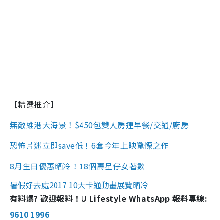
【精選推介】
無敵維港大海景！$450包雙人房連早餐/交通/廚房
恐怖片迷立即save低！6套今年上映驚慄之作
8月生日優惠晒冷！18個壽星仔女著數
暑假好去處2017 10大卡通動畫展覽晒冷
有料爆? 歡迎報料！U Lifestyle WhatsApp 報料專線:
9610 1996