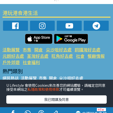
港玩港食港生活
活動展覽
市集
開倉
尖沙咀好去處
銅鑼灣好去處
元朗好去處
荃灣好去處
旺角好去處
社會
餐廳情報
戶外郊遊
社會福利
熱門類別
網民熱話
活動展覽
市集
開倉
尖沙咀好去處
銅鑼灣好去處
元朗好去處
荃灣好去處
旺角好去處
社會
U Lifestyle 會使用Cookies來改善您的網站體驗，請確定您同意
接受本網站之
私隱政策和使用條款
才可繼續瀏覽。
餐廳情報
戶外郊遊
熱門標籤
我已閱讀及同意
#UGO搵好去處
#人氣活動推介
#美食社群熱話
#親子玩樂好去處
#ULifestyle應用程式
#限時搶