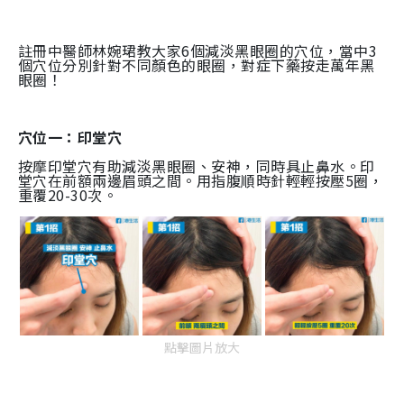
註冊中醫師林婉珺教大家6個減淡黑眼圈的穴位，當中3
個穴位分別針對不同顏色的眼圈，對症下藥按走萬年黑
眼圈！
穴位一：印堂穴
按摩印堂穴有助減淡黑眼圈、安神，同時具止鼻水。印
堂穴在前額兩邊眉頭之間。用指腹順時針輕輕按壓5圈，
重覆20-30次。
點擊圖片放大