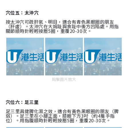
穴位五：太沖穴
按太沖穴可疏肝氣、明目，適合有青色黑眼圈的朋友
（肝虛）。太沖穴在大姆趾與食趾中後方凹陷處。用指
關節順時針輕輕按壓5圈，重覆20-30次。
點擊圖片放大
穴位六：足三里
足三里具健脾化濕之效，適合有黃色黑眼圈的朋友（脾
弱）。足三里在小腿正面，膝眼下方3吋（約4隻手指
位）。用指腹順時針輕輕按壓5圈，重覆20-30次。