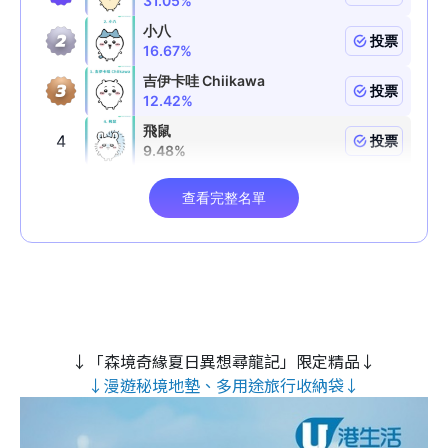
↓「森境奇緣夏日異想尋龍記」限定精品↓
↓漫遊秘境地墊、多用途旅行收納袋↓