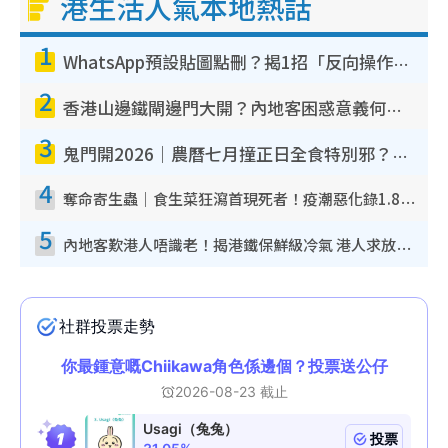
港生活人氣本地熱話
1
WhatsApp預設貼圖點刪？揭1招「反向操作」還原簡潔介面 附3步實測教學
2
香港山邊鐵閘邊門大開？內地客困惑意義何在！網民神回覆：呢種叫法理性防禦
3
鬼門開2026｜農曆七月撞正日全食特別邪？專家警告切忌做一事！揭4大禁忌+2招保平安
4
奪命寄生蟲｜食生菜狂瀉首現死者！疫潮惡化錄1.8萬宗病例 揭洗菜3大謬誤
5
內地客歎港人唔識老！揭港鐵保鮮級冷氣 港人求放過：咪投訴