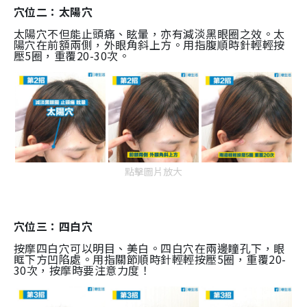
穴位二：太陽穴
太陽穴不但能止頭痛、眩暈，亦有減淡黑眼圈之效。太
陽穴在前額兩側，外眼角斜上方。用指腹順時針輕輕按
壓5圈，重覆20-30次。
點擊圖片放大
穴位三：四白穴
按摩四白穴可以明目、美白。四白穴在兩邊瞳孔下，眼
眶下方凹陷處。用指關節順時針輕輕按壓5圈，重覆20-
30次，按摩時要注意力度！