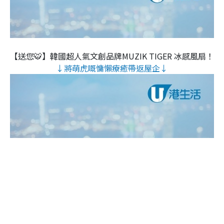
【送您🐯】韓國超人氣文創品牌MUZIK TIGER 冰感風扇！
↓將萌虎嘅慵懶療癒帶返屋企↓