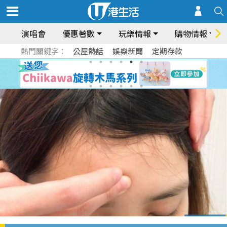
演唱會
優惠著數
玩樂情報
購物情報
熱門關鍵字：
公屋熱話
娛樂新聞
定期存款