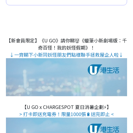
【新會員限定】《U GO》請你睇👹《蠟筆小新劇場版：千
奇百怪！我的妖怪假期》！
↓一齊睇下小新同妖怪朋友們點樣聯手拯救屋企人啦↓
【U GO x CHARGESPOT 夏日消暑企劃⚡】
> 打卡即送充電券！限量1000張🔋送完即止 <