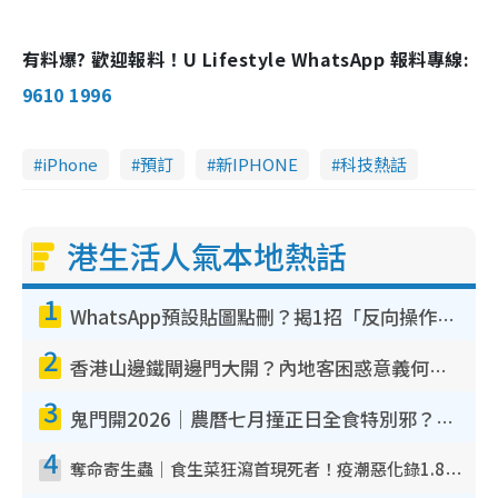
有料爆? 歡迎報料！U Lifestyle WhatsApp 報料專線:
9610 1996
iPhone
預訂
新IPHONE
科技熱話
港生活人氣本地熱話
1
WhatsApp預設貼圖點刪？揭1招「反向操作」還原簡潔介面 附3步實測教學
2
香港山邊鐵閘邊門大開？內地客困惑意義何在！網民神回覆：呢種叫法理性防禦
3
鬼門開2026｜農曆七月撞正日全食特別邪？專家警告切忌做一事！揭4大禁忌+2招保平安
4
奪命寄生蟲｜食生菜狂瀉首現死者！疫潮惡化錄1.8萬宗病例 揭洗菜3大謬誤