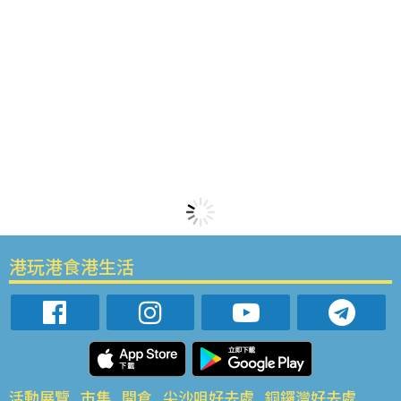
港玩港食港生活
活動展覽
市集
開倉
尖沙咀好去處
銅鑼灣好去處