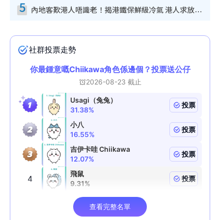
5
內地客歎港人唔識老！揭港鐵保鮮級冷氣 港人求放過：咪投訴